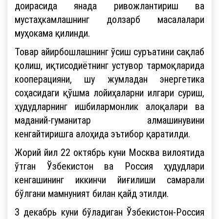
доирасида янада ривожлантириш ва
мустаҳкамлашнинг долзарб масалалари
муҳокама қилинди.
Товар айирбошлашнинг ўсиш суръатини сақлаб
қолиш, иқтисодиётнинг устувор тармоқларида
кооперацияни, шу жумладан энергетика
соҳасидаги қўшма лойиҳаларни илгари суриш,
ҳудудларнинг ишбилармонлик алоқалари ва
маданий-гуманитар алмашинувини
кенгайтиришга алоҳида эътибор қаратилди.
Жорий йил 22 октябрь куни Москва вилоятида
ўтган Ўзбекистон ва Россия ҳудудлари
кенгашининг иккинчи йиғилиши самарали
бўлгани мамнуният билан қайд этилди.
3 декабрь куни бўладиган Ўзбекистон-Россия