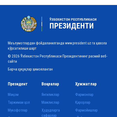
ЎЗБЕКИСТОН РЕСПУБЛИКАСИ
ПРЕЗИДЕНТИ
Маълумотлардан фойдаланилганда www.president.uz га ҳавола
кўрсатилиши шарт
© 2026 Ўзбекистон Республикаси Президентининг расмий веб-
сайти
Барча ҳуқуқлар ҳимояланган
Президент
Воқеалар
Ҳужжатлар
Мақом
Янгиликлар
Фармонлар
Таржимаи ҳол
Мажлислар
Қарорлар
Мукофотлар
Ҳудудларга
Фармойишлар
сафарлар