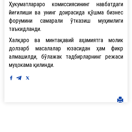
Ҳукуматлараро комиссиясининг навбатдаги
йиғилиши ва унинг доирасида қўшма бизнес
форумини самарали ўтказиш муҳимлиги
таъкидланди.
Халқаро ва минтақавий аҳамиятга молик
долзарб масалалар юзасидан ҳам фикр
алмашилди, бўлажак тадбирларнинг режаси
муҳокама қилинди.