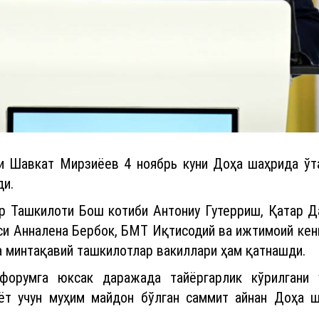
и Шавкат Мирзиёев 4 ноябрь куни Доҳа шаҳрида ў
ди.
 Ташкилоти Бош котиби Антониу Гутерриш, Қатар 
и Анналена Бербок, БМТ Иқтисодий ва ижтимоий кенг
а минтақавий ташкилотлар вакиллари ҳам қатнашди.
форумга юксак даражада тайёргарлик кўрилгани 
ёт учун муҳим майдон бўлган саммит айнан Доҳа ш