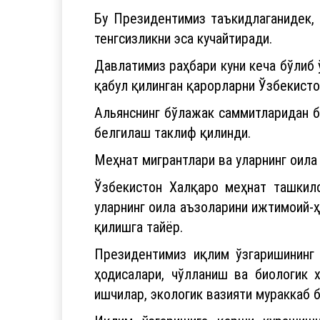
Бу Президентимиз таъкидлаганидек,
тенгсизликни эса кучайтиради.
Давлатимиз раҳбари куни кеча бўлиб
қабул қилинган қарорларни Ўзбекисто
Альянснинг бўлажак саммитларидан б
белгилаш таклиф қилинди.
Меҳнат мигрантлари ва уларнинг оила
Ўзбекистон Халқаро меҳнат ташкил
уларнинг оила аъзоларини ижтимоий-ҳ
қилишга тайёр.
Президентимиз иқлим ўзгаришининг 
ҳодисалари, чўлланиш ва биологик 
ишчилар, экологик вазияти мураккаб 