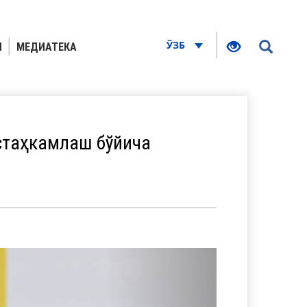
ЎЗБ
Я
МЕДИАТЕКА
стаҳкамлаш бўйича