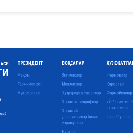
ПРЕЗИДЕНТ
ВОҚЕАЛАР
ҲУЖЖАТЛА
КАСИ
ТИ
Мақом
Янгиликлар
Фармонлар
Таржимаи ҳол
Мажлислар
Қарорлар
Мукофотлар
Ҳудудларга сафарлар
Фармойишлар
а
Хорижга ташрифлар
«Ўзбекистон —
стратегияси
Хорижий
смий
делегациялар билан
Ташаббуслар
учрашувлар
Нутқлар