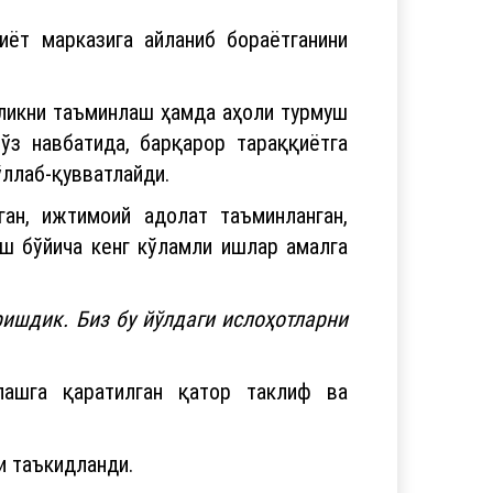
ёт марказига айланиб бораётганини
ликни таъминлаш ҳамда аҳоли турмуш
ўз навбатида, барқарор тараққиётга
ллаб-қувватлайди.
ган, ижтимоий адолат таъминланган,
ш бўйича кенг кўламли ишлар амалга
ишдик. Биз бу йўлдаги ислоҳотларни
лашга қаратилган қатор таклиф ва
и таъкидланди.