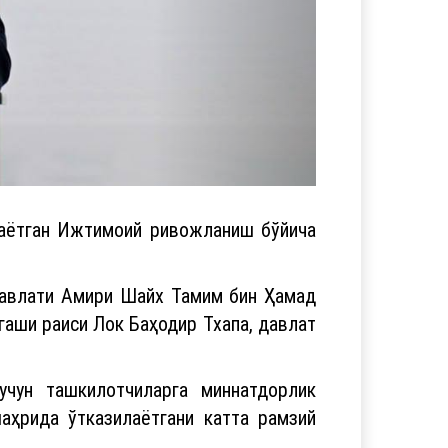
таётган Ижтимоий ривожланиш бўйича
Давлати Амири Шайх Тамим бин Ҳамад
аши раиси Лок Баҳодир Тхапа, давлат
учун ташкилотчиларга миннатдорлик
аҳрида ўтказилаётгани катта рамзий