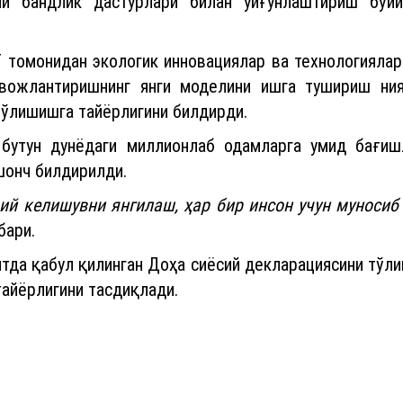
и бандлик дастурлари билан уйғунлаштириш бўйи
томонидан экологик инновациялар ва технологиялар
ивожлантиришнинг янги моделини ишга тушириш ния
ўлишишга тайёрлигини билдирди.
 бутун дунёдаги миллионлаб одамларга умид бағиш
шонч билдирилди.
ий келишувни янгилаш, ҳар бир инсон учун муносиб 
бари.
да қабул қилинган Доҳа сиёсий декларациясини тўли
тайёрлигини тасдиқлади.