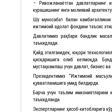
– Ривожланаётган давлатларнинг 
курашишнинг янги молиявий архитекту
Шу муносабат билан камбағалликни
ижтимоий адолат фондини таъсис эти
Давлатимиз раҳбари бандлик масал
таъкидлади.
Қайд этилганидек, юқори технология
қисқаришига олиб келмоқда. Бун
мустаҳкамлаш учун давлат, бизнес ва
Президентимиз “Ижтимоий масъул
қувватланишига умид билдирди.
Барча учун таълим имкониятларини 
таъкидланди.
Экспертларнинг ҳисоб-китобларига кў