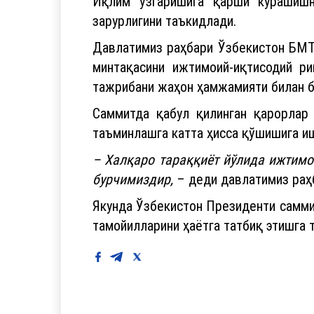
Иқлим ўзгаришига қарши курашишн
зарурлигини таъкидлади.
Давлатимиз раҳбари Ўзбекистон БМТ 
минтақасини ижтимоий-иқтисодий р
тажрибани жаҳон ҳамжамияти билан б
Саммитда қабул қилинган қарорлар
таъминлашга катта ҳисса қўшишига и
– Халқаро тараққиёт йўлида ижтимо
бурчимиздир,
– деди давлатимиз раҳ
Якунда Ўзбекистон Президенти саммит
тамойилларини ҳаётга татбиқ этишга 