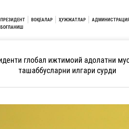
ПРЕЗИДЕНТ
ВОҚЕАЛАР
ҲУЖЖАТЛАР
АДМИНИСТРАЦИ
БОҒЛАНИШ
иденти глобал ижтимоий адолатни му
ташаббусларни илгари сурди