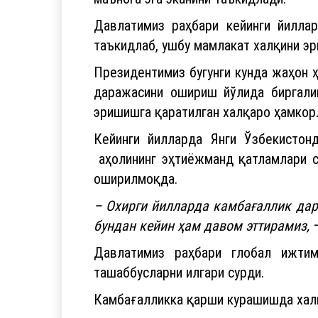
Давлатимиз раҳбари кейинги йилла
таъкидлаб, ушбу мамлакат халқини э
Президентимиз бугунги кунда жаҳон
даражасини ошириш йўлида биргалик
эришишга қаратилган халқаро ҳамкор
Кейинги йилларда Янги Ўзбекистонд
аҳолининг эҳтиёжманд қатламлари с
оширилмоқда.
– Охирги йилларда камбағаллик дар
бундан кейин ҳам давом эттирамиз,
–
Давлатимиз раҳбари глобал ижтим
ташаббусларни илгари сурди.
Камбағалликка қарши курашишда халқ