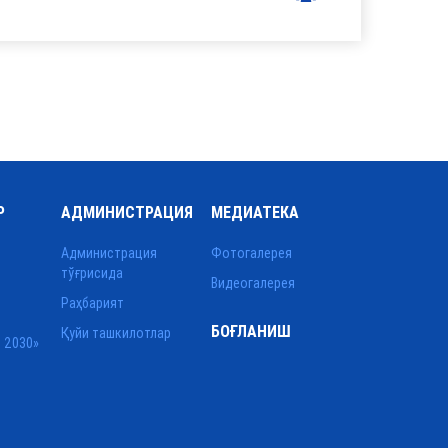
Р
АДМИНИСТРАЦИЯ
МЕДИАТЕКА
Администрация
Фотогалерея
тўғрисида
Видеогалерея
Раҳбарият
БОҒЛАНИШ
Қуйи ташкилотлар
 2030»