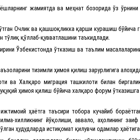
 ёшларнинг жамиятда ва меҳнат бозорида ўз ўрнини
 ўтган Очлик ва қашшоқликка қарши курашиш бўйича г
н тўлиқ қўллаб-қувватлашини таъкидлади.
ирини Ўзбекистонда ўтказиш ва таълим масалаларини 
 аъзоларини тизимли ҳимоя қилиш зарурлигига алоҳид
оти ва Халқаро миграция ташкилоти билан биргали
уқуқий ҳимоя қилиш бўйича халқаро форум ўтказишга
ижтимоий ҳаётга таъсири тобора кучайиб бораётга
хилма-хилликнинг йўқолиши, аввало, аҳолининг заи
бўлган ҳудудларда истиқомат қилувчи одамлар ҳаётига