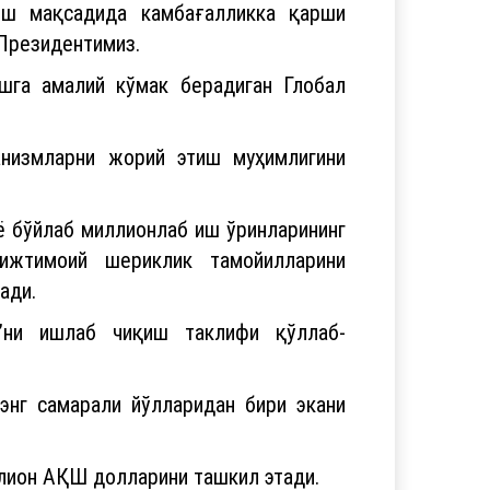
иш мақсадида камбағалликка қарши
 Президентимиз.
шга амалий кўмак берадиган Глобал
анизмларни жорий этиш муҳимлигини
ё бўйлаб миллионлаб иш ўринларининг
ижтимоий шериклик тамойилларини
ади.
”ни ишлаб чиқиш таклифи қўллаб-
энг самарали йўлларидан бири экани
ллион АҚШ долларини ташкил этади.