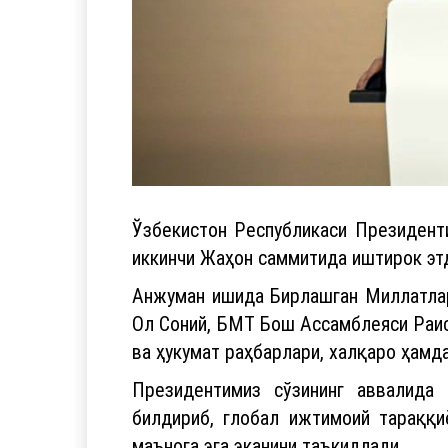
Ўзбекистон Республикаси Президент
иккинчи Жаҳон саммитида иштирок эт
Анжуман ишида Бирлашган Миллатлар
Ол Соний, БМТ Бош Ассамблеяси Раис
ва ҳукумат раҳбарлари, халқаро ҳамд
Президентимиз сўзининг аввалида 
билдириб, глобал ижтимоий тараққи
маънога эга эканини таъкидлади.