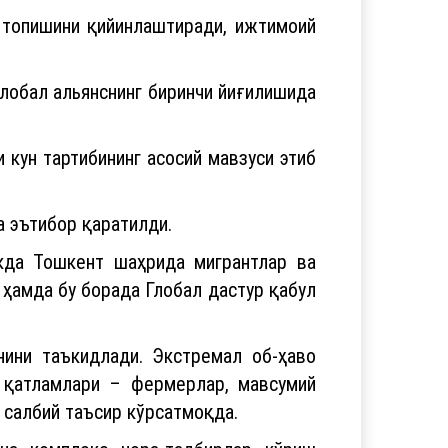
 топишини қийинлаштиради, ижтимоий
лобал альянснинг биринчи йиғилишида
кун тартибининг асосий мавзуси этиб
а эътибор қаратилди.
кда Тошкент шаҳрида мигрантлар ва
 ҳамда бу борада Глобал дастур қабул
нини таъкидлади. Экстремал об-ҳаво
ф қатламлари – фермерлар, мавсумий
 салбий таъсир кўрсатмоқда.