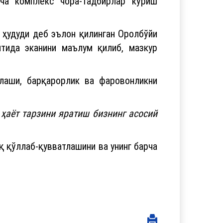
ча комплекс чора-тадбирлар кўриш
 ҳудуди деб эълон қилинган Оролбўйи
тида эканини маълум қилиб, мазкур
лаши, барқарорлик ва фаровонликни
ҳаёт тарзини яратиш бизнинг асосий
қ қўллаб-қувватлашини ва унинг барча