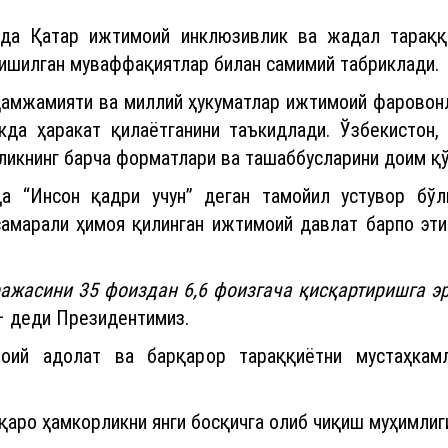
рда Қатар ижтимоий инклюзивлик ва жадал тараққи
ришилган муваффақиятлар билан самимий табриклади.
 ҳамжамияти ва миллий ҳукуматлар ижтимоий фаровон
да ҳаракат қилаётганини таъкидлади. Ўзбекистон, 
ликнинг барча форматлари ва ташаббусларини доим қў
а “Инсон қадри учун” деган тамойил устувор бўл
амарали ҳимоя қилинган ижтимоий давлат барпо эти
ажасини 35 фоиздан 6,6 фоизгача қисқартиришга эр
 деди Президентимиз.
оий адолат ва барқарор тараққиётни мустаҳкам
аро ҳамкорликни янги босқичга олиб чиқиш муҳимлиг