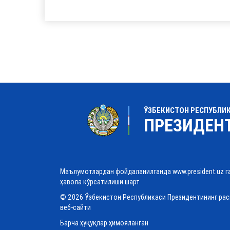
ЎЗБЕКИСТОН РЕСПУБЛИ
ПРЕЗИДЕН
Маълумотлардан фойдаланилганда www.president.uz г
ҳавола кўрсатилиши шарт
© 2026 Ўзбекистон Республикаси Президентининг ра
веб-сайти
Барча ҳуқуқлар ҳимояланган