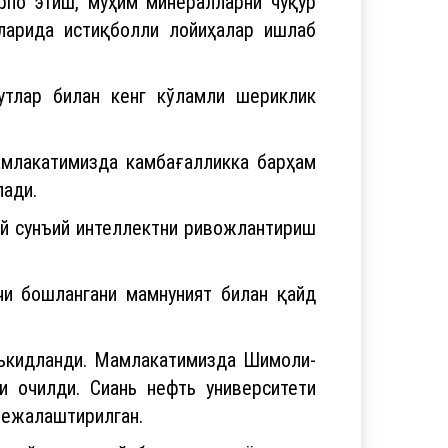
рпо этиш, муҳим минералларни чуқур
аларида истиқболли лойиҳалар ишлаб
утлар билан кенг кўламли шериклик
амлакатимизда камбағалликка барҳам
лади.
ой сунъий интеллектни ривожлантириш
чи бошлангани мамнуният билан қайд
аъкидланди. Мамлакатимизда Шимоли-
и очилди. Сиань нефть университети
режалаштирилган.