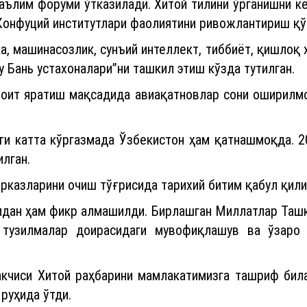
аълим форуми ўтказилади. Хитой тилини ўрганишни к
 Конфуций институтлари фаолиятини ривожлантириш қў
, машинасозлик, сунъий интеллект, тиббиёт, қишлоқ 
 Бань устахоналари”ни ташкил этиш кўзда тутилган.
оит яратиш мақсадида авиақатновлар сони оширилмо
ги катта кўргазмада Ўзбекистон ҳам қатнашмоқда. 2
лган.
рказларини очиш тўғрисида тарихий битим қабул қили
идан ҳам фикр алмашилди. Бирлашган Миллатлар Ташк
тузилмалар доирасидаги мувофиқлашув ва ўзаро 
акчиси Хитой раҳбарини мамлакатимизга ташриф била
руҳида ўтди.