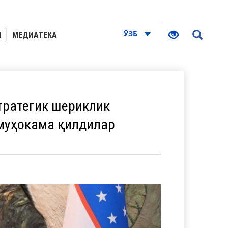
ЎЗБ
Я
МЕДИАТЕКА
тратегик шериклик
муҳокама қилдилар