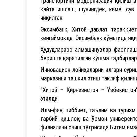
транспортини модернизация қилиш в
қайта ишлаш, шунингдек, кимё, сув
чиқилган.
Эксимбанк, Хитой давлат тараққиё
кенгаймоқда. Эксимбанк кўмагида яқ
Ҳудудлараро алмашинувлар фаоллашг
беришга қаратилган қўшма тадбирлар
Инновацион лойиҳаларни илгари сури
марказини ташкил этиш таклиф қилин
“Хитой – Қирғизистон – Ўзбекистон
этилди.
Илм-фан, тиббиёт, таълим ва туриз
ғарбий қишлоқ ва ўрмон университе
филиалини очиш тўғрисида Битим имз