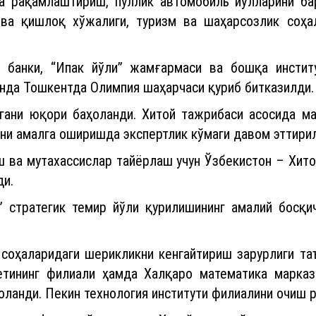
а рақамлаштириш, пуллик автомобиль йўлларини ба
 ва қишлоқ хўжалиги, туризм ва шаҳарсозлик соҳ
т банки, “Ипак йўли” жамғармаси ва бошқа инстит
инда Тошкентда Олимпия шаҳарчаси қуриб битказилди.
ани юқори баҳоланди. Хитой тажрибаси асосида м
ни амалга оширишда экспертлик кўмаги давом эттири
ш ва мутахассислар тайёрлаш учун Ўзбекистон – Хит
ди.
” стратегик темир йўли қурилишининг амалий босқи
м соҳаларидаги шерикликни кенгайтириш зарурлиги т
тининг филиали ҳамда Халқаро математика марказ
оланди. Пекин технология институти филиалини очиш 