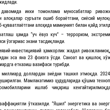
ъкидлади.
 давомида икки томонлама муносабатлар ривожи
и алоқалар суръати ошиб бораётгани, сиёсий мулоқ
-қувватлаётгани алоҳида мамнуният билан қайд этилд
вватлаш ҳамда “уч ёвуз куч” – терроризм, экстре
си ўзгармас экани тасдиқланди.
лиявий-инвестициявий ҳамкорлик жадал ривожланмоқ
дан эса яна 23 фоизга ўсди. Саноат ва қишлоқ хўж
иардга етказиш вазифаси турибди.
 миллиард доллардан зиёдни ташкил этмоқда. 202
туширилган. Мамлакатимиз ҳудудларида қўшма техноп
ромобилларини ишлаб чиқариш кенгайтирилмоқ
аффақиятли ўтказилди. “Яшил” энергетика ва энер