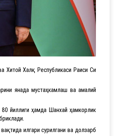
а Хитой Халқ Республикаси Раиси Си
арини янада мустаҳкамлаш ва амалий
г 80 йиллиги ҳамда Шанхай ҳамкорлик
бриклади.
вақтида илгари сурилгани ва долзарб