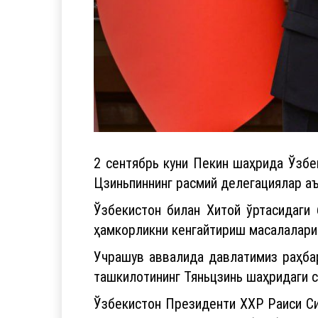
2 сентябрь куни Пекин шаҳрида Ўзб
Цзиньпиннинг расмий делегациялар аъ
Ўзбекистон билан Хитой ўртасидаги
ҳамкорликни кенгайтириш масалалари
Учрашув аввалида давлатимиз раҳбар
ташкилотининг Тяньцзинь шаҳридаги 
Ўзбекистон Президенти ХХР Раиси Си