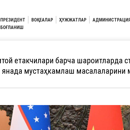
ПРЕЗИДЕНТ
ВОҚЕАЛАР
ҲУЖЖАТЛАР
АДМИНИСТРАЦИ
БОҒЛАНИШ
итой етакчилари барча шароитларда с
 янада мустаҳкамлаш масалаларини 