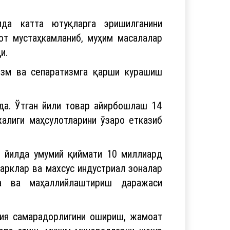
да катта ютуқларга эришилганини
от мустаҳкамланиб, муҳим масалалар
и.
мизм ва сепаратизмга қарши курашиш
да. Ўтган йили товар айирбошлаш 14
алиги маҳсулотларини ўзаро етказиб
4 йилда умумий қиймати 10 миллиард
арклар ва махсус индустриал зоналар
да ва маҳаллийлаштириш даражаси
гия самарадорлигини ошириш, жамоат