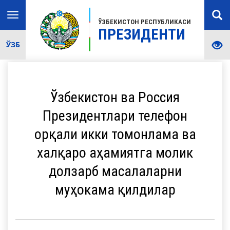
Toggle
ЎЗБЕКИСТОН РЕСПУБЛИКАСИ
navigation
ПРЕЗИДЕНТИ
ЎЗБ
Ўзбекистон ва Россия
Президентлари телефон
орқали икки томонлама ва
халқаро аҳамиятга молик
долзарб масалаларни
муҳокама қилдилар