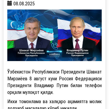
08.08.2025
Ўзбекистон Республикаси Президенти Шавкат
Мирзиёев 8 август куни Россия Федерацияси
Президенти Владимир Путин билан телефон
орқали мулоқот қилди.
Икки томонлама ва халқаро аҳамиятга молик
долзарб масалалар кўриб чиқилди.