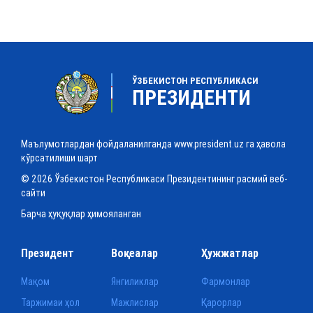
ЎЗБЕКИСТОН РЕСПУБЛИКАСИ
ПРЕЗИДЕНТИ
Маълумотлардан фойдаланилганда www.president.uz га ҳавола
кўрсатилиши шарт
© 2026 Ўзбекистон Республикаси Президентининг расмий веб-
сайти
Барча ҳуқуқлар ҳимояланган
Президент
Воқеалар
Ҳужжатлар
Мақом
Янгиликлар
Фармонлар
Таржимаи ҳол
Мажлислар
Қарорлар