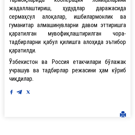
жадаллаштириш, ҳудудлар даражасида
сермаҳсул алоқалар, ишбилармонлик ва
гуманитар алмашинувларни давом эттиришга
қаратилган мувофиқлаштирилган чора-
тадбирларни қабул қилишга алоҳида эътибор
қаратилди.
Ўзбекистон ва Россия етакчилари бўлажак
учрашув ва тадбирлар режасини ҳам кўриб
чиқдилар.