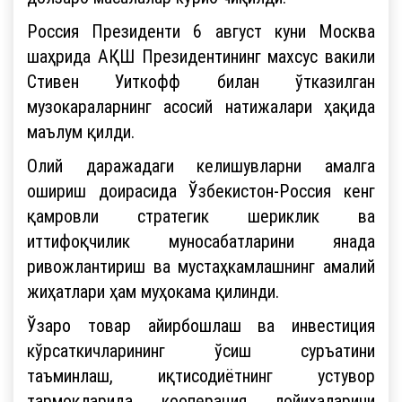
Россия Президенти 6 август куни Москва
шаҳрида АҚШ Президентининг махсус вакили
Стивен Уиткофф билан ўтказилган
музокараларнинг асосий натижалари ҳақида
маълум қилди.
Олий даражадаги келишувларни амалга
ошириш доирасида Ўзбекистон-Россия кенг
қамровли стратегик шериклик ва
иттифоқчилик муносабатларини янада
ривожлантириш ва мустаҳкамлашнинг амалий
жиҳатлари ҳам муҳокама қилинди.
Ўзаро товар айирбошлаш ва инвестиция
кўрсаткичларининг ўсиш суръатини
таъминлаш, иқтисодиётнинг устувор
тармоқларида кооперация лойиҳаларини