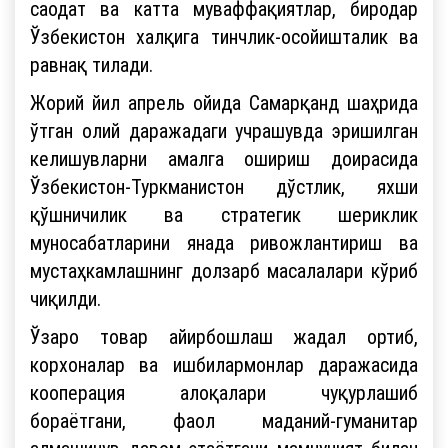
саодат ва катта муваффақиятлар, биродар
Ўзбекистон халқига тинчлик-осойишталик ва
равнақ тилади.
Жорий йил апрель ойида Самарқанд шаҳрида
ўтган олий даражадаги учрашувда эришилган
келишувларни амалга ошириш доирасида
Ўзбекистон-Туркманистон дўстлик, яхши
қўшничилик ва стратегик шериклик
муносабатларини янада ривожлантириш ва
мустаҳкамлашнинг долзарб масалалари кўриб
чиқилди.
Ўзаро товар айирбошлаш жадал ортиб,
корхоналар ва ишбилармонлар даражасида
кооперация алоқалари чуқурлашиб
бораётгани, фаол маданий-гуманитар