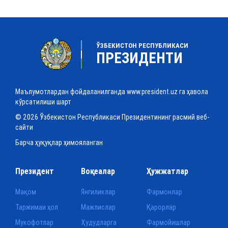
ЎЗБЕКИСТОН РЕСПУБЛИКАСИ
ПРЕЗИДЕНТИ
Маълумотлардан фойдаланилганда www.president.uz га ҳавола
кўрсатилиши шарт
© 2026 Ўзбекистон Республикаси Президентининг расмий веб-
сайти
Барча ҳуқуқлар ҳимояланган
Президент
Воқеалар
Ҳужжатлар
Мақом
Янгиликлар
Фармонлар
Таржимаи ҳол
Мажлислар
Қарорлар
Мукофотлар
Ҳудудларга
Фармойишлар