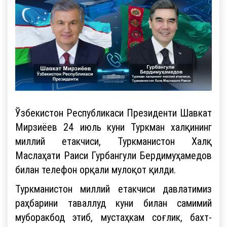
Ўзбекистон Республикаси Президенти Шавкат
Мирзиёев 24 июль куни Туркман халқининг
миллий етакчиси, Туркманистон Халқ
Маслаҳати Раиси Гурбангули Бердимуҳамедов
билан телефон орқали мулоқот қилди.
Туркманистон миллий етакчиси давлатимиз
раҳбарини таваллуд куни билан самимий
муборакбод этиб, мустаҳкам соғлик, бахт-