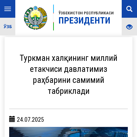
Toggle
ЎЗБЕКИСТОН РЕСПУБЛИКАСИ
navigation
ПРЕЗИДЕНТИ
ЎЗБ
Туркман халқининг миллий
етакчиси давлатимиз
раҳбарини самимий
табриклади
24.07.2025