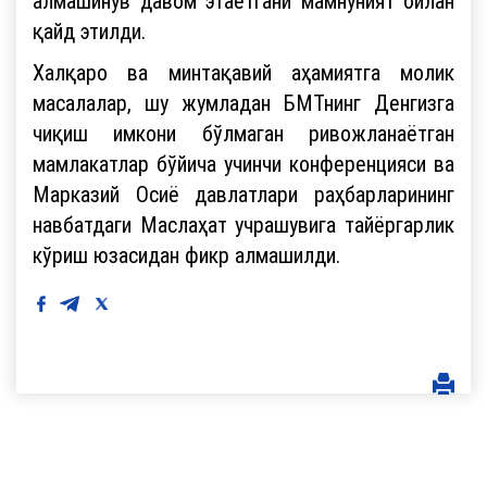
алмашинув давом этаётгани мамнуният билан
қайд этилди.
Халқаро ва минтақавий аҳамиятга молик
масалалар, шу жумладан БМТнинг Денгизга
чиқиш имкони бўлмаган ривожланаётган
мамлакатлар бўйича учинчи конференцияси ва
Марказий Осиё давлатлари раҳбарларининг
навбатдаги Маслаҳат учрашувига тайёргарлик
кўриш юзасидан фикр алмашилди.