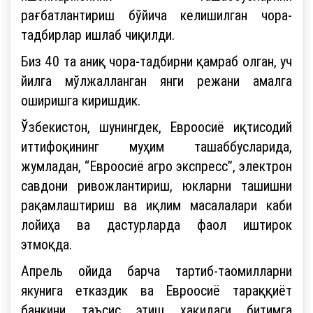
рағбатлантириш бўйича келишилган чора-
тадбирлар ишлаб чиқилди.
Биз 40 та аниқ чора-тадбирни қамраб олган, уч
йилга мўлжалланган янги режани амалга
оширишга киришдик.
Ўзбекистон, шунингдек, Евроосиё иқтисодий
иттифоқининг муҳим ташаббусларида,
жумладан, “Евроосиё агро экспресс”, электрон
савдони ривожлантириш, юкларни ташишни
рақамлаштириш ва иқлим масалалари каби
лойиҳа ва дастурларда фаол иштирок
этмоқда.
Апрель ойида барча тартиб-таомилларни
якунига етказдик ва Евроосиё тараққиёт
банкини таъсис этиш ҳақидаги битимга