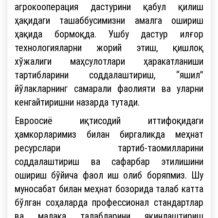
агрокооперация дастурини қабул қилиш
ҳақидаги ташаббусимизни амалга ошириш
ҳақида бормоқда. Ушбу дастур илғор
технологияларни жорий этиш, қишлоқ
хўжалиги маҳсулотлари ҳаракатланиши
тартибларини соддалаштириш, “яшил”
йўлакларнинг самарали фаолияти ва уларни
кенгайтиришни назарда тутади.
Евроосиё иқтисодий иттифоқидаги
ҳамкорларимиз билан биргаликда меҳнат
ресурслари тартиб-таомилларини
соддалаштириш ва сафарбар этилишини
ошириш бўйича фаол иш олиб боряпмиз. Шу
муносабат билан меҳнат бозорида талаб катта
бўлган соҳаларда профессионал стандартлар
ва малака талабларини яқинлаштириш