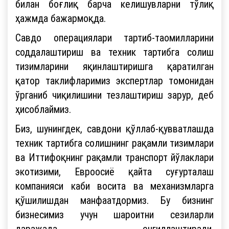
билан боғлиқ барча келишувларни тўлиқ
ҳажмда бажармоқда.
Савдо операциялари тартиб-таомилларини
соддалаштириш ва техник тартибга солиш
тизимларини яқинлаштиришга қаратилган
қатор таклифларимиз экспертлар томонидан
ўрганиб чиқилишини тезлаштириш зарур, деб
ҳисоблаймиз.
Биз, шунингдек, савдони қўллаб-қувватлашда
техник тартибга солишнинг рақамли тизимлари
ва Иттифоқнинг рақамли транспорт йўлаклари
экотизими, Евроосиё қайта суғурталаш
компанияси каби восита ва механизмларга
қўшилишдан манфаатдормиз. Бу бизнинг
бизнесимиз учун шароитни сезиларли
даражада енгиллаштиради,