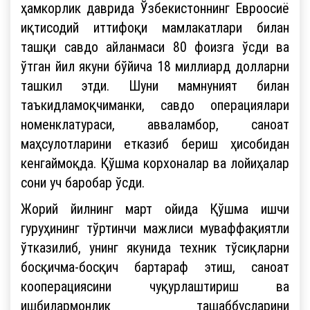
ҳамкорлик даврида Ўзбекистоннинг Евроосиё
иқтисодий иттифоқи мамлакатлари билан
ташқи савдо айланмаси 80 фоизга ўсди ва
ўтган йил якуни бўйича 18 миллиард долларни
ташкил этди. Шуни мамнуният билан
таъкидламоқчиманки, савдо операциялари
номенклатураси, авваламбор, саноат
маҳсулотларини етказиб бериш ҳисобидан
кенгаймоқда. Қўшма корхоналар ва лойиҳалар
сони уч баробар ўсди.
Жорий йилнинг март ойида Қўшма ишчи
гуруҳининг тўртинчи мажлиси муваффақиятли
ўтказилиб, унинг якунида техник тўсиқларни
босқичма-босқич бартараф этиш, саноат
кооперациясини чуқурлаштириш ва
ишбилармонлик ташаббусларини