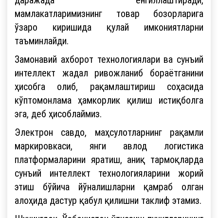
мамлакатларимизнинг товар бозорларига
ўзаро киришида қулай имкониятларни
таъминлайди.
Замонавий ахборот технологиялари ва сунъий
интеллект жадал ривожланиб бораётганини
ҳисобга олиб, рақамлаштириш соҳасида
кўптомонлама ҳамкорлик қилиш истиқболга
эга, деб ҳисоблаймиз.
Электрон савдо, маҳсулотларнинг рақамли
маркировкаси, янги авлод логистика
платформаларини яратиш, аниқ тармоқларда
сунъий интеллект технологияларини жорий
этиш бўйича йўналишларни қамраб олган
алоҳида дастур қабул қилишни таклиф этамиз.