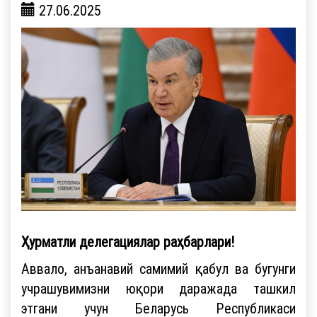
27.06.2025
Ҳурматли делегациялар раҳбарлари!
Аввало, анъанавий самимий қабул ва бугунги
учрашувимизни юқори даражада ташкил
этгани учун Беларусь Республикаси