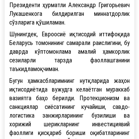
Президенти ҳурматли Александр Григорьевич
Лукашенкога билдирилган миннатдорлик
сўзларига қўшиламан.
Шунингдек, Евроосиё иқтисодий иттифоқида
Беларусь томонининг самарали раислигини, бу
даврда кўптомонлама амалий ҳамкорлик
сезиларли тарзда фаоллашганини
таъкидламоқчиман.
Бугун ҳамкасбларимнинг нутқларида жаҳон
иқтисодиётида вужудга келаётган мураккаб
вазиятга баҳо берилди. Протекционизм ва
санкциялар сиёсатининг кучайиши, савдо-
логистика занжирларининг бузилиши ва
хорижий шерикларнинг инвестициявий
фаоллиги қисқариб бориши оқибатларининг