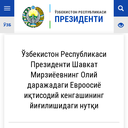
Toggle
ЎЗБЕКИСТОН РЕСПУБЛИКАСИ
navigation
ПРЕЗИДЕНТИ
ЎЗБ
Ўзбекистон Республикаси
Президенти Шавкат
Мирзиёевнинг Олий
даражадаги Евроосиё
иқтисодий кенгашининг
йиғилишидаги нутқи