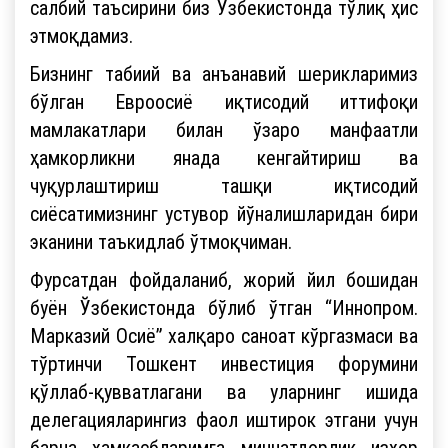
салбий таъсирини биз Ўзбекистонда тўлиқ ҳис
этмоқдамиз.
Бизнинг табиий ва анъанавий шерикларимиз
бўлган Евроосиё иқтисодий иттифоқи
мамлакатлари билан ўзаро манфаатли
ҳамкорликни янада кенгайтириш ва
чуқурлаштириш ташқи иқтисодий
сиёсатимизнинг устувор йўналишларидан бири
эканини таъкидлаб ўтмоқчиман.
Фурсатдан фойдаланиб, жорий йил бошидан
буён Ўзбекистонда бўлиб ўтган “Иннопром.
Марказий Осиё” халқаро саноат кўргазмаси ва
тўртинчи Тошкент инвестиция форумини
қўллаб-қувватлагани ва уларнинг ишида
делегацияларингиз фаол иштирок этгани учун
барча ҳамкасбларимга миннатдорлик изҳор