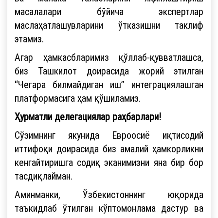
масалалари бўйича экспертлар
маслаҳатлашувларини ўтказишни таклиф
этамиз.
Агар ҳамкасбларимиз қўллаб-қувватлашса,
биз Ташкилот доирасида жорий этилган
“Чегара билмайдиган иш” интеграциялашган
платформасига ҳам қўшиламиз.
Ҳурматли делегациялар раҳбарлари!
Сўзимнинг якунида Евроосиё иқтисодий
иттифоқи доирасида биз амалий ҳамкорликни
кенгайтиришга содиқ эканимизни яна бир бор
тасдиқлайман.
Аминманки, Ўзбекистоннинг юқорида
таъкидлаб ўтилган кўптомонлама дастур ва