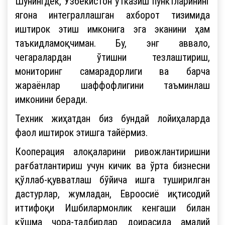
Шунингдек, Ўзбекистон ўтказиш пунктларининг
ягона интеграллашган ахборот тизимида
иштирок этиш имконига эга эканини ҳам
таъкидламоқчиман. Бу, энг аввало,
чегаралардан ўтишни тезлаштириш,
мониторинг самарадорлиги ва барча
жараёнлар шаффофлигини таъминлаш
имконини беради.
Техник жиҳатдан биз бундай лойиҳаларда
фаол иштирок этишга тайёрмиз.
Кооперация алоқаларини ривожлантиришни
рағбатлантириш учун кичик ва ўрта бизнесни
қўллаб-қувватлаш бўйича ишга туширилган
дастурлар, жумладан, Евроосиё иқтисодий
иттифоқи Ишбилармонлик кенгаши билан
қўшма чора-тадбирлар доирасида амалий