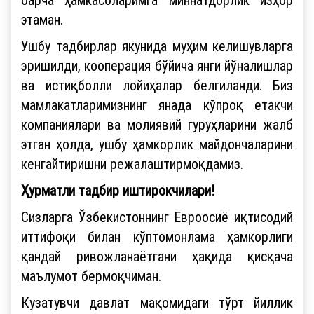
этаман.
Ушбу тадбирлар якунида муҳим келишувларга
эришилди, кооперация бўйича янги йўналишлар
ва истиқболли лойиҳалар белгиланди. Биз
мамлакатларимизнинг янада кўпроқ етакчи
компаниялари ва молиявий гуруҳларини жалб
этган ҳолда, ушбу ҳамкорлик майдончаларини
кенгайтиришни режалаштирмоқдамиз.
Ҳурматли тадбир иштирокчилари!
Сизларга Ўзбекистоннинг Евроосиё иқтисодий
иттифоқи билан кўптомонлама ҳамкорлиги
қандай ривожланаётгани ҳақида қисқача
маълумот бермоқчиман.
Кузатувчи давлат мақомидаги тўрт йиллик