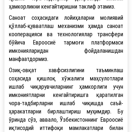
ҳамкорликни кенгайтиришни таклиф этамиз.
Саноат соҳасидаги лойиҳаларни молиявий
қўллаб-қувватлаш механизми ҳамда саноат
кооперацияси ва технологиялар трансфери
бўйича Евроосиё тармоғи платформаси
имконияларидан фойдаланишдан
манфаатдормиз.
Озиқ-овқат хавфсизлигини таъминлаш
соҳасида қишлоқ хўжалиги маҳсулотлари
ишлаб чиқарувчиларнинг ҳамкорлиги учун
имкониятларни кенгайтиришга қаратилган
чора-тадбирларни ишлаб чиқишда саъй-
ҳаракатларни бирлаштириш муҳимдир. Бу
ўринда сўз, аввало, Ўзбекистоннинг Евроосиё
иқтисодий иттифоқи мамлакатлари билан