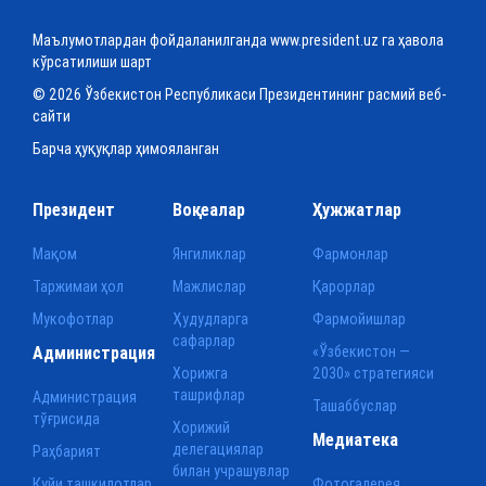
Маълумотлардан фойдаланилганда www.president.uz га ҳавола
кўрсатилиши шарт
© 2026 Ўзбекистон Республикаси Президентининг расмий веб-
сайти
Барча ҳуқуқлар ҳимояланган
Президент
Воқеалар
Ҳужжатлар
Мақом
Янгиликлар
Фармонлар
Таржимаи ҳол
Мажлислар
Қарорлар
Мукофотлар
Ҳудудларга
Фармойишлар
сафарлар
Администрация
«Ўзбекистон —
Хорижга
2030» стратегияси
ташрифлар
Администрация
Ташаббуслар
тўғрисида
Хорижий
Медиатека
делегациялар
Раҳбарият
билан учрашувлар
Қуйи ташкилотлар
Фотогалерея