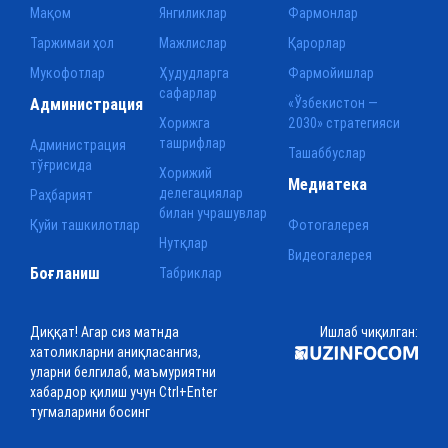
Мақом
Янгиликлар
Фармонлар
Таржимаи ҳол
Мажлислар
Қарорлар
Мукофотлар
Ҳудудларга
Фармойишлар
сафарлар
Администрация
«Ўзбекистон —
Хорижга
2030» стратегияси
ташрифлар
Администрация
Ташаббуслар
тўғрисида
Хорижий
Медиатека
делегациялар
Раҳбарият
билан учрашувлар
Қуйи ташкилотлар
Фотогалерея
Нутқлар
Видеогалерея
Боғланиш
Табриклар
Диққат! Агар сиз матнда
Ишлаб чиқилган:
хатоликларни аниқласангиз,
уларни белгилаб, маъмуриятни
хабардор қилиш учун Ctrl+Enter
тугмаларини босинг