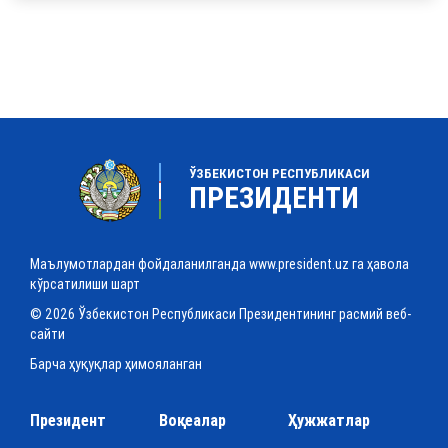
ЎЗБЕКИСТОН РЕСПУБЛИКАСИ
ПРЕЗИДЕНТИ
Маълумотлардан фойдаланилганда www.president.uz га ҳавола
кўрсатилиши шарт
© 2026 Ўзбекистон Республикаси Президентининг расмий веб-
сайти
Барча ҳуқуқлар ҳимояланган
Президент
Воқеалар
Ҳужжатлар