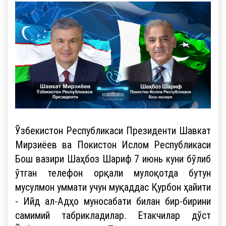
Ўзбекистон Республикаси Президенти Шавкат
Мирзиёев ва Покистон Ислом Республикаси
Бош вазири Шаҳбоз Шариф 7 июнь куни бўлиб
ўтган телефон орқали мулоқотда бутун
мусулмон уммати учун муқаддас Қурбон ҳайити
- Ийд ал-Адҳо муносабати билан бир-бирини
самимий табрикладилар. Етакчилар дўст