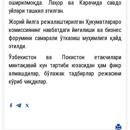
оширилмоқда. Лаҳор ва Карачида савдо
уйлари ташкил этилган.
Жорий йилга режалаштирилган Ҳукуматлараро
комиссиянинг навбатдаги йиғилиши ва бизнес
форумини самарали ўтказиш муҳимлиги қайд
этилди.
Ўзбекистон ва Покистон етакчилари
минтақавий кун тартиби юзасидан ҳам фикр
алмашдилар, бўлажак тадбирлар режасини
кўриб чиқдилар.