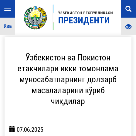
Toggle
ЎЗБЕКИСТОН РЕСПУБЛИКАСИ
navigation
ПРЕЗИДЕНТИ
ЎЗБ
Ўзбекистон ва Покистон
етакчилари икки томонлама
муносабатларнинг долзарб
масалаларини кўриб
чиқдилар
07.06.2025