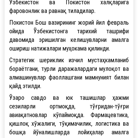
Ўзбекистон ва Покистон халқларига
фаровонлик ва равнақ тиладилар.
Покистон Бош вазирининг жорий йил февраль
ойида Ўзбекистонга тарихий ташрифи
давомида эришилган келишувларни амалга
ошириш натижалари муҳокама қилинди.
Стратегик шериклик изчил мустаҳкамланиб
бораётгани, турли даражалардаги мулоқот ва
алмашинувлар фаоллашгани мамнуният билан
қайд этилди.
Ўзаро савдо ва юк ташишлар ҳажми
сезиларли ортмоқда, тўғридан-тўғри
авиақатновлар кўпаймоқда. Фармацевтика,
қишлоқ хўжалиги, тўқимачилик, логистика ва
бошқа йўналишларда лойиҳалар амалга