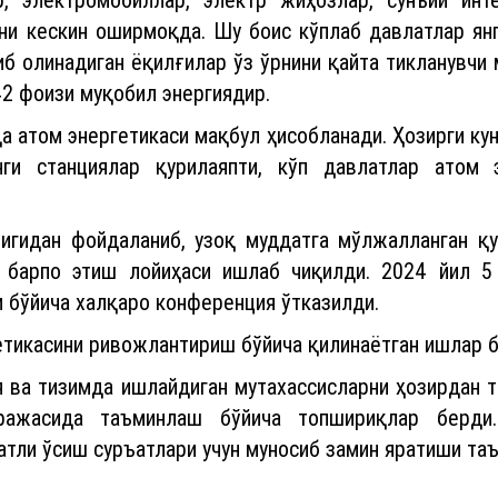
ни кескин оширмоқда. Шу боис кўплаб давлатлар янг
иб олинадиган ёқилғилар ўз ўрнини қайта тикланувчи 
42 фоизи муқобил энергиядир.
а атом энергетикаси мақбул ҳисобланади. Ҳозирги кун
ги станциялар қурилаяпти, кўп давлатлар атом 
игидан фойдаланиб, узоқ муддатга мўлжалланган қ
ар барпо этиш лойиҳаси ишлаб чиқилди. 2024 йил 
 бўйича халқаро конференция ўтказилди.
тикасини ривожлантириш бўйича қилинаётган ишлар б
 ва тизимда ишлайдиган мутахассисларни ҳозирдан 
аражасида таъминлаш бўйича топшириқлар берди.
тли ўсиш суръатлари учун муносиб замин яратиши та