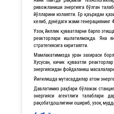
ривожланиши энергияга бўлган талаб
йўлларини излаяпти. Ер қаъридан қаз
келиб, дунёдаги жами генерациянинг 
Узоқ йиллик қувватларни барпо этишд
реакторлари ишлатилмоқда. Яна ян
стратегиясига киритаяпти.
Мамлакатимизда уран захираси борл
Хусусан, кичик қувватли реакторл
энергиясидан фойдаланиш масалалари
Йиғилишда мутасаддилар атом энерге
Давлатимиз раҳбари бўлажак станция
энергияси агентлиги талаблари д
рақобатдошлигини ошириб, узоқ мудда