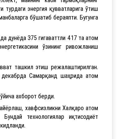
и турдаги энергия қувватларига ўтиш
манбаларга бўшатиб бераяпти. Бугунга
да дунёда 375 гигаваттли 417 та атом
энергетикасини ўзининг ривожланиш
увват ташкил этиш режалаштирилган.
5 декабрда Самарқанд шаҳрида атом
ўйича ахборот берди.
тайёрлаш, хавфсизликни Халқаро атом
 Бундай технологиялар иқтисодиёт
ъкидланди.