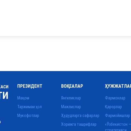
ПРЕЗИДЕНТ
ВОҚЕАЛАР
ҲУЖЖАТЛА
КАСИ
ТИ
Мақом
Янгиликлар
Фармонлар
Таржимаи ҳол
Мажлислар
Қарорлар
Мукофотлар
Ҳудудларга сафарлар
Фармойишлар
а
Хорижга ташрифлар
«Ўзбекистон —
стратегияси