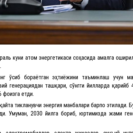
ль куни атом энергетикаси соҳасида амалга оширил
.
нг ўсиб бораётган эҳтиёжини таъминлаш учун ма
ий генерациядан ташқари, сўнгги йилларда қарийб 
 фоизга етди.
 қайта тикланувчи энергия манбалари барпо этилади. Б
ади. Умуман, 2030 йилга бориб, юртимизда жами ген
, электромобиллар, электр жиҳозлар, сунъий инт