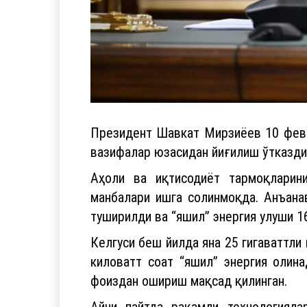
Президент Шавкат Мирзиёев 10 февра
вазифалар юзасидан йиғилиш ўтказди
Аҳоли ва иқтисодиёт тармоқларини
манбалари ишга солинмоқда. Анъанав
туширилди ва “яшил” энергия улуши 16
Келгуси беш йилда яна 25 гигаваттли
киловатт соат “яшил” энергия олин
фоиздан ошириш мақсад қилинган.
Айни пайтда рақамли технологиялар