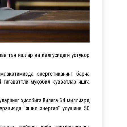
аётган ишлар ва келгусидаги устувор
млакатимизда энергетиканинг барча
4 гигаваттли муқобил қувватлар ишга
уларнинг ҳисобига йилига 64 миллиард
ерацияда “яшил энергия” улушини 50
еллект, майнинг каби тармоқларнинг