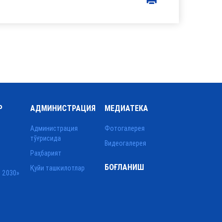
Р
АДМИНИСТРАЦИЯ
МЕДИАТЕКА
Администрация
Фотогалерея
тўғрисида
Видеогалерея
Раҳбарият
БОҒЛАНИШ
Қуйи ташкилотлар
 2030»