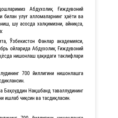
ндошларимиз Абдухолиқ Ғиждувоний
и билан улуғ алломаларнинг ҳаёти ва
ниш, шу асосда халқимизни, айниқса,
а:
та, Ўзбекистон Фанлар академияси,
тябрь ойларида Абдухолиқ Ғиждувоний
иқёсда нишонлаш ҳақидаги таклифлари
лудининг 700 йиллигини нишонлашга
сдиклансин.
ва Баҳоуддин Нақшбанд таваллудининг
и ишлаб чиқсин ва тасдиқласин.
удининг 700 йиллигини нишонлашга