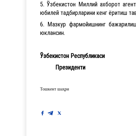
5. Ўзбекистон Миллий ахборот аген
юбилей тадбирларини кенг ёритиш тав
6. Мазкур фармойишнинг бажарилиш
юклансин.
Ўзбекистон Республикаси
Президенти Ш.Ми
Тошкент шаҳри