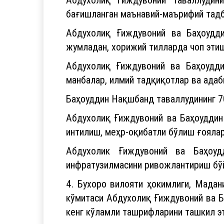
бағишланган маънавий-маърифий тадб
Абдухолиқ Ғиждувоний ва Баҳоудд
жумладан, хорижий тилларда чоп этиш
Абдухолиқ Ғиждувоний ва Баҳоудди
манбалар, илмий тадқиқотлар ва ада
Баҳоуддин Нақшбанд таваллудининг 7
Абдухолиқ Ғиждувоний ва Баҳоуддин
интилиш, меҳр-оқибатли бўлиш ғоялар
Абдухолик Ғиждувоний ва Баҳоуд
инфратузилмасини ривожлантириш бўй
4. Бухоро вилояти ҳокимлиги, Мада
кўмитаси Абдухолиқ Ғиждувоний ва 
кенг кўламли ташрифларини ташкил эт