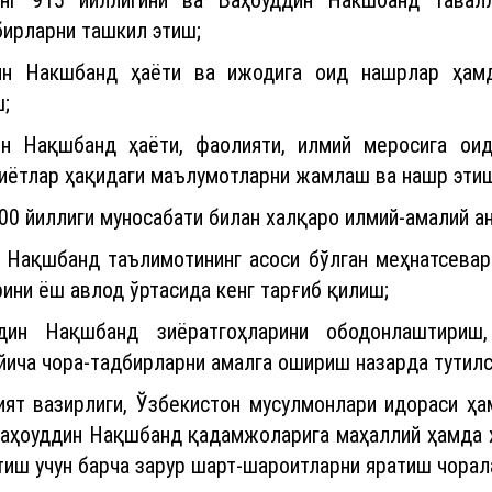
ирларни ташкил этиш;
ин Накшбанд ҳаёти ва ижодига оид нашрлар ҳамда
;
н Нақшбанд ҳаёти, фаолияти, илмий меросига ои
биётлар ҳақидаги маълумотларни жамлаш ва нашр этиш
00 йиллиги муносабати билан халқаро илмий-амалий а
 Нақшбанд таълимотининг асоси бўлган меҳнатсеварл
ини ёш авлод ўртасида кенг тарғиб қилиш;
дин Нақшбанд зиёратгоҳларини ободонлаштириш,
ича чора-тадбирларни амалга ошириш назарда тутилс
ният вазирлиги, Ўзбекистон мусулмонлари идораси ҳ
Баҳоуддин Нақшбанд қадамжоларига маҳаллий ҳамда х
иш учун барча зарур шарт-шароитларни яратиш чорал