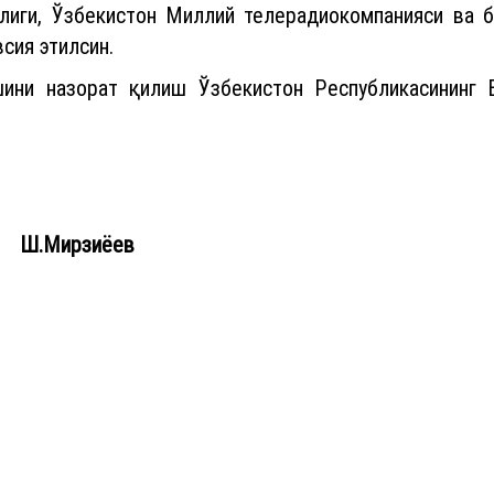
тлиги, Ўзбекистон Миллий телерадиокомпанияси ва 
сия этилсин.
ини назорат қилиш Ўзбекистон Республикасининг 
рзиёев