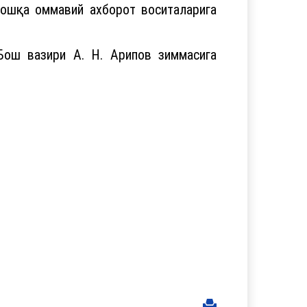
бошқа оммавий ахборот воситаларига
Бош вазири А. Н. Арипов зиммасига