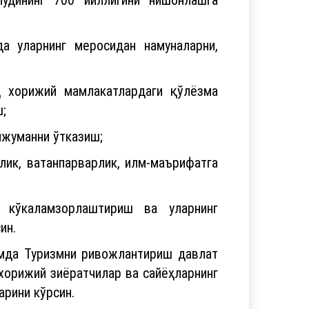
 уларнинг меросидан намуналарни,
д хорижий мамлакатлардаги қўлёзма
;
нжуманни ўтказиш;
ик, ватанпарварлик, илм-маърифатга
 кўкаламзорлаштириш ва уларнинг
ин.
амда Туризмни ривожлантириш давлат
орижий зиёратчилар ва сайёҳларнинг
арини кўрсин.