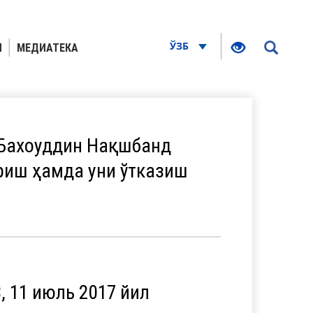
ЎЗБ
Я
МЕДИАТЕКА
 Бахоуддин Нақшбанд
риш ҳамда уни ўтказиш
 11 июль 2017 йил