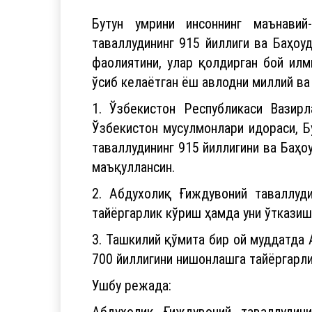
Бутун умрини инсоннинг маънавий
таваллудининг 915 йиллиги ва Баҳоу
фаолиятини, улар қолдирган бой илм
ўсиб келаётган ёш авлодни миллий ва
1. Ўзбекистон Республикаси Вазир
Ўзбекистон мусулмонлари идораси, Б
таваллудининг 915 йиллигини ва Баҳ
маъқуллансин.
2. Абдухолиқ Ғиждувоний таваллуд
тайёргарлик кўриш ҳамда уни ўтказиш
3. Ташкилий қўмита бир ой муддатда
700 йиллигини нишонлашга тайёргарли
Ушбу режада:
Абдухолиқ Ғиждувоний таваллудин