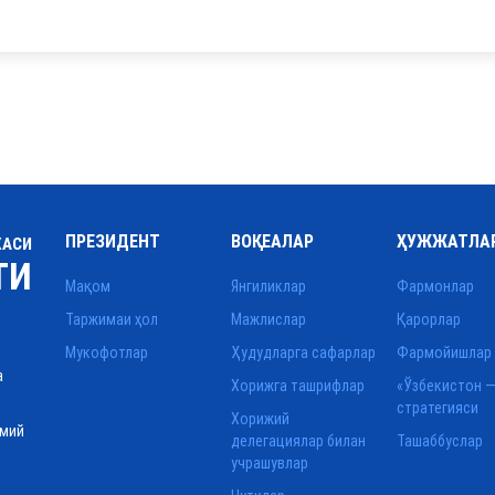
ПРЕЗИДЕНТ
ВОҚЕАЛАР
ҲУЖЖАТЛА
КАСИ
ТИ
Мақом
Янгиликлар
Фармонлар
Таржимаи ҳол
Мажлислар
Қарорлар
Мукофотлар
Ҳудудларга сафарлар
Фармойишлар
а
Хорижга ташрифлар
«Ўзбекистон —
стратегияси
Хорижий
смий
делегациялар билан
Ташаббуслар
учрашувлар