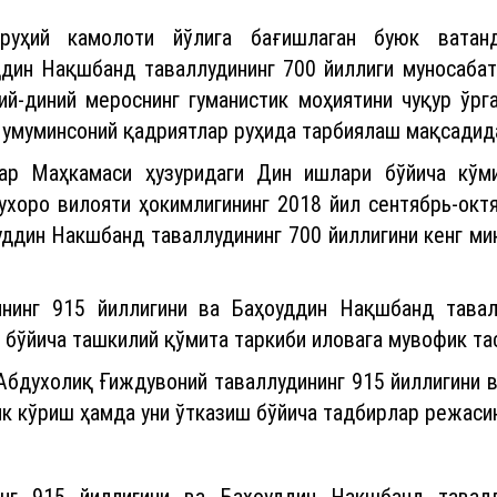
-руҳий камолоти йўлига бағишлаган буюк вата
ддин Нақшбанд таваллудининг 700 йиллиги муносабат
ий-диний мероснинг гуманистик моҳиятини чуқур ўрга
 умуминсоний қадриятлар руҳида тарбиялаш мақсадид
лар Маҳкамаси ҳузуридаги Дин ишлари бўйича кўми
ухоро вилояти ҳокимлигининг 2018 йил сентябрь-ок
оуддин Накшбанд таваллудининг 700 йиллигини кенг м
ининг 915 йиллигини ва Баҳоуддин Нақшбанд тавал
 бўйича ташкилий қўмита таркиби иловага мувофик та
 Абдухолиқ Ғиждувоний таваллудининг 915 йиллигини 
к кўриш ҳамда уни ўтказиш бўйича тадбирлар режасин
инг 915 йиллигини ва Баҳоуддин Накшбанд тавалл