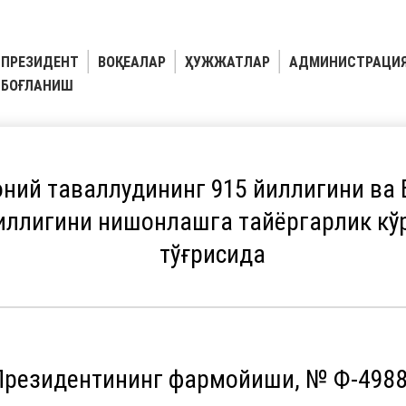
ПРЕЗИДЕНТ
ВОҚЕАЛАР
ҲУЖЖАТЛАР
АДМИНИСТРАЦИ
БОҒЛАНИШ
ний таваллудининг 915 йиллигини ва
иллигини нишонлашга тайёргарлик кў
тўғрисида
Президентининг фармойиши, № Ф-4988,