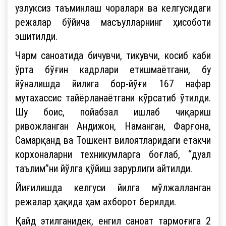
узлуксиз таъминлаш чоралари ва келгусидаги
режалар бўйича масъулларнинг ҳисоботи
эшитилди.
Чарм саноатида бичувчи, тикувчи, косиб каби
ўрта бўғин кадрлари етишмаётгани, бу
йўналишда йилига бор-йўғи 167 нафар
мутахассис тайёрланаётгани кўрсатиб ўтилди.
Шу боис, пойабзал ишлаб чиқариш
ривожланган Андижон, Наманган, Фарғона,
Самарқанд ва Тошкент вилоятларидаги етакчи
корхоналарни техникумларга боғлаб, “дуал
таълим”ни йўлга қўйиш зарурлиги айтилди.
Йиғилишда келгуси йилга мўлжалланган
режалар ҳақида ҳам ахборот берилди.
Қайд этилганидек, енгил саноат тармоғига 2