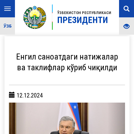
Toggle
ЎЗБЕКИСТОН РЕСПУБЛИКАСИ
navigation
ПРЕЗИДЕНТИ
ЎЗБ
Енгил саноатдаги натижалар
ва таклифлар кўриб чиқилди
12.12.2024