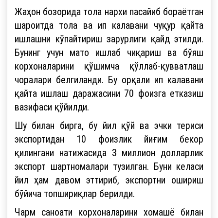
Жаҳон бозорида тола нархи пасайиб бораётган
шароитда тола ва ип калавани чуқур қайта
ишлашни кўпайтириш зарурлиги қайд этилди.
Бунинг учун мато ишлаб чиқариш ва бўяш
корхоналарини қўшимча қўллаб-қувватлаш
чоралари белгиланди. Бу орқали ип калавани
қайта ишлаш даражасини 70 фоизга етказиш
вазифаси қўйилди.
Шу билан бирга, бу йил қўй ва эчки териси
экспортидан 10 фоизлик йиғим бекор
қилингани натижасида 3 миллион долларлик
экспорт шартномалари тузилган. Буни келаси
йил ҳам давом эттириб, экспортни ошириш
бўйича топшириқлар берилди.
Чарм саноати корхоналарини хомашё билан