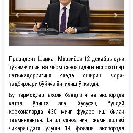
Президент Шавкат Мирзиёев 12 декабрь куни
тўқимачилик ва чарм саноатидаги ислоҳотлар
натижадорлигини янада ошириш чора-
тадбирлари бўйича йиғилиш ўтказди.
Бу тармоқлар аҳоли бандлиги ва экспортда
катта ўринга эга. Хусусан, бундай
корхоналарда 430 минг фуқаро иш билан
таъминланган. Енгил саноатнинг жами ишлаб
чиқаришдаги улуши 14 фоизни, экспортда