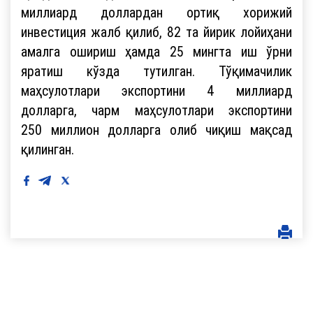
миллиард доллардан ортиқ хорижий
инвестиция жалб қилиб, 82 та йирик лойиҳани
амалга ошириш ҳамда 25 мингта иш ўрни
яратиш кўзда тутилган. Тўқимачилик
маҳсулотлари экспортини 4 миллиард
долларга, чарм маҳсулотлари экспортини
250 миллион долларга олиб чиқиш мақсад
қилинган.