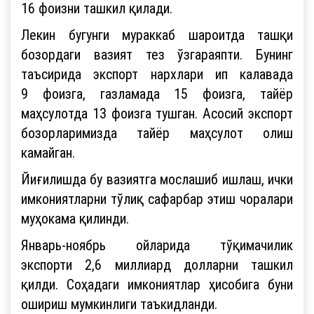
16 фоизни ташкил қилади.
Лекин бугунги мураккаб шароитда ташқи
бозордаги вазият тез ўзгараяпти. Бунинг
таъсирида экспорт нархлари ип калавада
9 фоизга, газламада 15 фоизга, тайёр
маҳсулотда 13 фоизга тушган. Асосий экспорт
бозорларимизда тайёр маҳсулот олиш
камайган.
Йиғилишда бу вазиятга мослашиб ишлаш, ички
имкониятларни тўлиқ сафарбар этиш чоралари
муҳокама қилинди.
Январь-ноябрь ойларида тўқимачилик
экспорти 2,6 миллиард долларни ташкил
қилди. Соҳадаги имкониятлар ҳисобига буни
ошириш мумкинлиги таъкидланди.