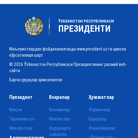
ЎЗБЕКИСТОН РЕСПУБЛИКАСИ
ПРЕЗИДЕНТИ
Маълумотлардан фойдаланилганда www.president.uz га ҳавола
кўрсатилиши шарт
© 2026 Ўзбекистон Республикаси Президентининг расмий веб-
сайти
Барча ҳуқуқлар ҳимояланган
Президент
Воқеалар
Ҳужжатлар
Мақом
Янгиликлар
Фармонлар
Таржимаи ҳол
Мажлислар
Қарорлар
Мукофотлар
Ҳудудларга
Фармойишлар
сафарлар
Администрация
«Ўзбекистон —