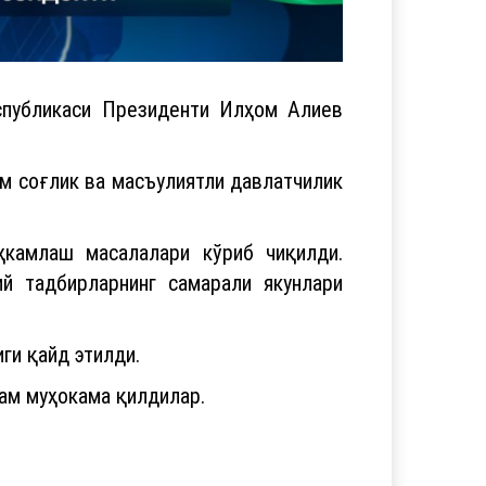
спубликаси Президенти Илҳом Алиев
ам соғлик ва масъулиятли давлатчилик
ҳкамлаш масалалари кўриб чиқилди.
й тадбирларнинг самарали якунлари
ги қайд этилди.
ам муҳокама қилдилар.