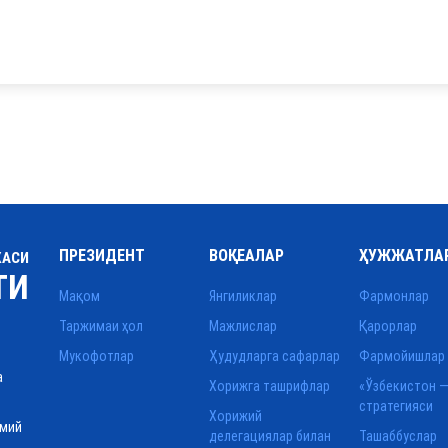
ПРЕЗИДЕНТ
ВОҚЕАЛАР
ҲУЖЖАТЛА
КАСИ
ТИ
Мақом
Янгиликлар
Фармонлар
Таржимаи ҳол
Мажлислар
Қарорлар
Мукофотлар
Ҳудудларга сафарлар
Фармойишлар
а
Хорижга ташрифлар
«Ўзбекистон —
стратегияси
Хорижий
смий
делегациялар билан
Ташаббуслар