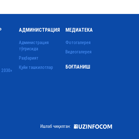
Р
АДМИНИСТРАЦИЯ
МЕДИАТЕКА
Администрация
Фотогалерея
тўғрисида
Видеогалерея
Раҳбарият
БОҒЛАНИШ
Қуйи ташкилотлар
 2030»
Ишлаб чиқилган: