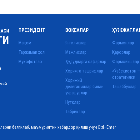
ПРЕЗИДЕНТ
ВОҚЕАЛАР
ҲУЖЖАТЛА
КАСИ
ТИ
Мақом
Янгиликлар
Фармонлар
Таржимаи ҳол
Мажлислар
Қарорлар
Мукофотлар
Ҳудудларга сафарлар
Фармойишлар
а
Хорижга ташрифлар
«Ўзбекистон —
стратегияси
Хорижий
смий
делегациялар билан
Ташаббуслар
учрашувлар
Нутқлар
Табриклар
уларни белгилаб, маъмуриятни хабардор қилиш учун Ctrl+Enter