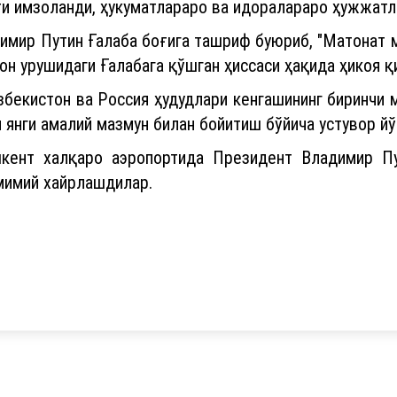
и имзоланди, ҳукуматлараро ва идоралараро ҳужжат
мир Путин Ғалаба боғига ташриф буюриб, "Матонат м
он урушидаги Ғалабага қўшган ҳиссаси ҳақида ҳикоя қ
бекистон ва Россия ҳудудлари кенгашининг биринчи 
 янги амалий мазмун билан бойитиш бўйича устувор й
шкент халқаро аэропортида Президент Владимир 
амимий хайрлашдилар.