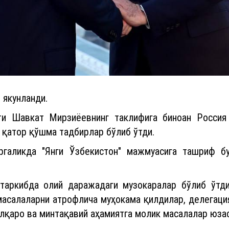
 якунланди.
ти Шавкат Мирзиёевнинг таклифига биноан Росси
 қатор қўшма тадбирлар бўлиб ўтди.
ргаликда "Янги Ўзбекистон" мажмуасига ташриф б
 таркибда олий даражадаги музокаралар бўлиб ўтд
масалаларни атрофлича муҳокама қилдилар, делегаци
алқаро ва минтақавий аҳамиятга молик масалалар юз