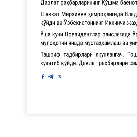
Давлат раҳбарларининг Қўшма баёнот
Шавкат Мирзиёев ҳамроҳлигида Влади
қўйди ва Ўзбекистоннинг Иккинчи жаҳ
Ўша куни Президентлар раислигида Ўз
мулоқотни янада мустаҳкамлаш ва уни
Ташриф тадбирлари якунлангач, То
кузатиб қўйди. Давлат раҳбарлари с