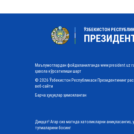
ЎЗБЕКИСТОН РЕСПУБЛИ
ПРЕЗИДЕН
Маълумотлардан фойдаланилганда www.president.uz г
ҳавола кўрсатилиши шарт
© 2026 Ўзбекистон Республикаси Президентининг ра
веб-сайти
Барча ҳуқуқлар ҳимояланган
Диққат! Агар сиз матнда хатоликларни аниқласангиз, 
тугмаларини босинг