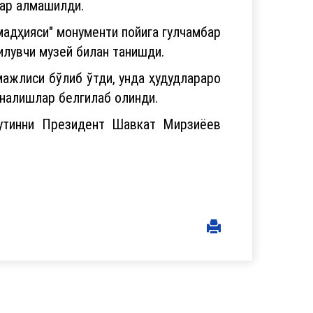
лар алмашилди.
адҳияси" монументи пойига гулчамбар
илувчи музей билан танишди.
мажлиси бўлиб ўтди, унда ҳудудлараро
ўналишлар белгилаб олинди.
Путинни Президент Шавкат Мирзиёев