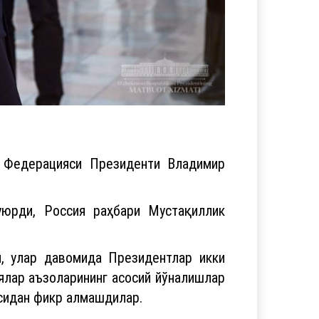
я Федерацияси Президенти Владимир
уюрди, Россия раҳбари Мустақиллик
и, улар давомида Президентлар икки
ялар аъзоларининг асосий йўналишлар
асидан фикр алмашдилар.