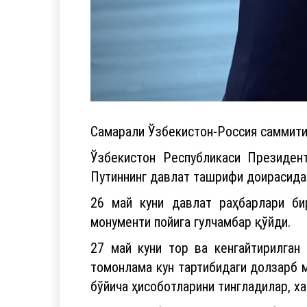
Самарали Ўзбекистон-Россия саммити
Ўзбекистон Республикаси Президен
Путиннинг давлат ташрифи доирасида
26 май куни давлат раҳбарлари би
монументи пойига гулчамбар қўйди.
27 май куни тор ва кенгайтирилган
томонлама кун тартибидаги долзарб 
бўйича ҳисоботларини тингладилар, х