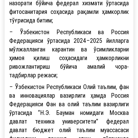
назорати бўйича федерал хизмати ўртасида
фитосанитария соҳасида рақамли ҳамкорлик
тўғрисида битим;
– Ўзбекистон Республикаси ва Россия
Федерацияси ўртасида 2024–2025 йилларга
мўлжалланган карантин ва ўсимликларни
ҳимоя қилиш соҳасидаги ҳамкорликни
ривожлантириш бўйича амалий чора-
тадбирлар режаси;
– Ўзбекистон Республикаси Олий таълим, фан
ва инновациялар вазирлиги ҳамда Россия
Федерацияси Фан ва олий таълим вазирлиги
ўртасида “Н.Э. Бауман номидаги Москва
давлат техника университети” федерал
давлат бюджет олий таълим муассасаси