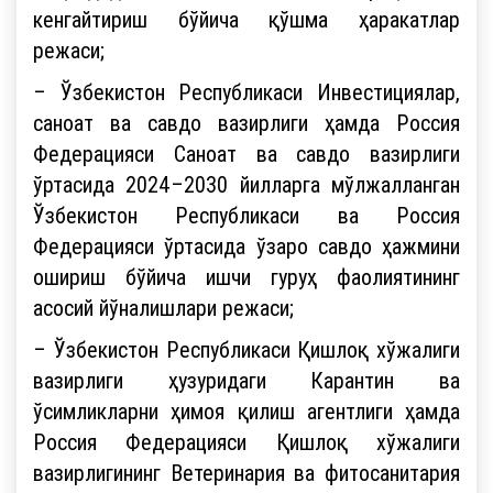
кенгайтириш бўйича қўшма ҳаракатлар
режаси;
– Ўзбекистон Республикаси Инвестициялар,
саноат ва савдо вазирлиги ҳамда Россия
Федерацияси Саноат ва савдо вазирлиги
ўртасида 2024–2030 йилларга мўлжалланган
Ўзбекистон Республикаси ва Россия
Федерацияси ўртасида ўзаро савдо ҳажмини
ошириш бўйича ишчи гуруҳ фаолиятининг
асосий йўналишлари режаси;
– Ўзбекистон Республикаси Қишлоқ хўжалиги
вазирлиги ҳузуридаги Карантин ва
ўсимликларни ҳимоя қилиш агентлиги ҳамда
Россия Федерацияси Қишлоқ хўжалиги
вазирлигининг Ветеринария ва фитосанитария