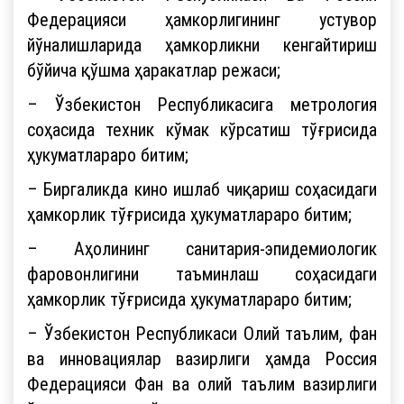
Федерацияси ҳамкорлигининг устувор
йўналишларида ҳамкорликни кенгайтириш
бўйича қўшма ҳаракатлар режаси;
– Ўзбекистон Республикасига метрология
соҳасида техник кўмак кўрсатиш тўғрисида
ҳукуматлараро битим;
– Биргаликда кино ишлаб чиқариш соҳасидаги
ҳамкорлик тўғрисида ҳукуматлараро битим;
– Аҳолининг санитария-эпидемиологик
фаровонлигини таъминлаш соҳасидаги
ҳамкорлик тўғрисида ҳукуматлараро битим;
– Ўзбекистон Республикаси Олий таълим, фан
ва инновациялар вазирлиги ҳамда Россия
Федерацияси Фан ва олий таълим вазирлиги