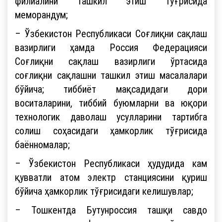
филиалини ташкил этиш тўғрисида
меморандум;
– Ўзбекистон Республикаси Соғлиқни сақлаш
вазирлиги ҳамда Россия Федерацияси
Соғлиқни сақлаш вазирлиги ўртасида
соғлиқни сақлашни ташкил этиш масалалари
бўйича; тиббиёт мақсадидаги дори
воситаларини, тиббий буюмларни ва юқори
технологик даволаш усулларини тартибга
солиш соҳасидаги ҳамкорлик тўғрисида
баённомалар;
– Ўзбекистон Республикаси ҳудудида кам
қувватли атом электр станциясини қуриш
бўйича ҳамкорлик тўғрисидаги келишувлар;
– Тошкентда Бутунроссия ташқи савдо