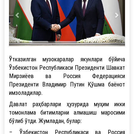
Ўтказилган музокаралар якунлари бўйича
Ўзбекистон Республикаси Президенти Шавкат
Мирзиёев ва Россия Федерацияси
Президенти Владимир Путин Қўшма баёнот
имзоладилар.
Давлат раҳбарлари ҳузурида муҳим икки
томонлама битимларни алмашиш маросими
бўлиб ўтди. Жумладан, булар:
– Ўзбекистон Республикаси ва Россия