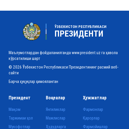
ЎЗБЕКИСТОН РЕСПУБЛИКАСИ
ПРЕЗИДЕНТИ
Маълумотлардан фойдаланилганда www.president.uz га ҳавола
кўрсатилиши шарт
© 2026 Ўзбекистон Республикаси Президентининг расмий веб-
сайти
Барча ҳуқуқлар ҳимояланган
Президент
Воқеалар
Ҳужжатлар
Мақом
Янгиликлар
Фармонлар
Таржимаи ҳол
Мажлислар
Қарорлар
Мукофотлар
Ҳудудларга
Фармойишлар