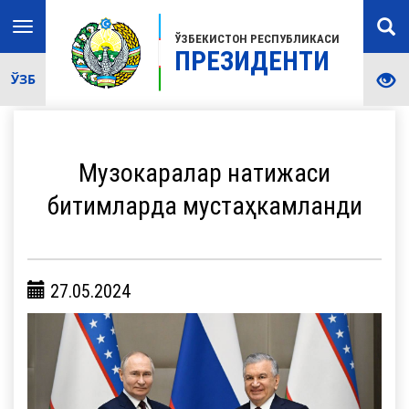
Toggle
ЎЗБЕКИСТОН РЕСПУБЛИКАСИ
navigation
ПРЕЗИДЕНТИ
ЎЗБ
Музокаралар натижаси
битимларда мустаҳкамланди
27.05.2024