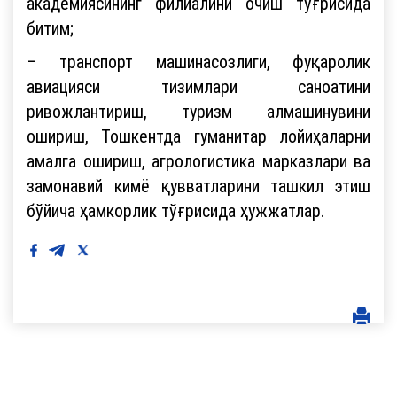
академиясининг филиалини очиш тўғрисида
битим;
– транспорт машинасозлиги, фуқаролик
авиацияси тизимлари саноатини
ривожлантириш, туризм алмашинувини
ошириш, Тошкентда гуманитар лойиҳаларни
амалга ошириш, агрологистика марказлари ва
замонавий кимё қувватларини ташкил этиш
бўйича ҳамкорлик тўғрисида ҳужжатлар.