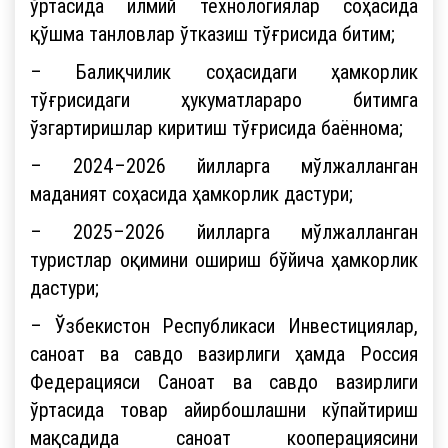
ўртасида илмий технологиялар соҳасида
қўшма танловлар ўтказиш тўғрисида битим;
– Балиқчилик соҳасидаги ҳамкорлик
тўғрисидаги ҳукуматлараро битимга
ўзгартиришлар киритиш тўғрисида баённома;
– 2024–2026 йилларга мўлжалланган
маданият соҳасида ҳамкорлик дастури;
– 2025–2026 йилларга мўлжалланган
туристлар оқимини ошириш бўйича ҳамкорлик
дастури;
– Ўзбекистон Республикаси Инвестициялар,
саноат ва савдо вазирлиги ҳамда Россия
Федерацияси Саноат ва савдо вазирлиги
ўртасида товар айирбошлашни кўпайтириш
мақсадида саноат кооперациясини