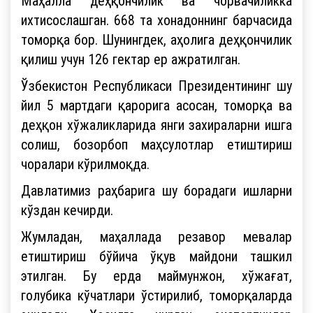
Маҳалла деҳқончилик ва чорвачиликка
ихтисослашган. 668 та хонадоннинг барчасида
томорқа бор. Шунингдек, аҳолига деҳқончилик
қилиш учун 126 гектар ер ажратилган.
Ўзбекистон Республикаси Президентининг шу
йил 5 мартдаги қарорига асосан, томорқа ва
деҳқон хўжаликларида янги захираларни ишга
солиш, бозорбоп маҳсулотлар етиштириш
чоралари кўрилмоқда.
Давлатимиз раҳбарига шу борадаги ишларни
кўздан кечирди.
Жумладан, маҳаллада резавор мевалар
етиштириш бўйича ўқув майдони ташкил
этилган. Бу ерда маймунжон, хўжағат,
голубика кўчатлари ўстирилиб, томорқаларда