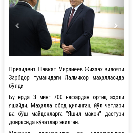
Президент Шавкат Мирзиёев Жиззах вилояти
Зарбдор туманидаги Лалмикор маҳалласида
бўлди.
Бу ерда 3 минг 700 нафардан ортиқ аҳоли
яшайди. Маҳалла обод қилинган, йўл четлари
ва бўш майдонларга “Яшил макон” дастури
доирасида кўчатлар экилган.