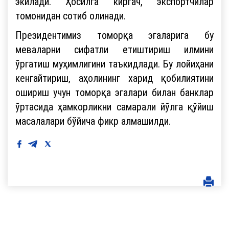
экилади. Ҳосилга киргач, экспортчилар
томонидан сотиб олинади.
Президентимиз томорқа эгаларига бу
меваларни сифатли етиштириш илмини
ўргатиш муҳимлигини таъкидлади. Бу лойиҳани
кенгайтириш, аҳолининг харид қобилиятини
ошириш учун томорқа эгалари билан банклар
ўртасида ҳамкорликни самарали йўлга қўйиш
масалалари бўйича фикр алмашилди.