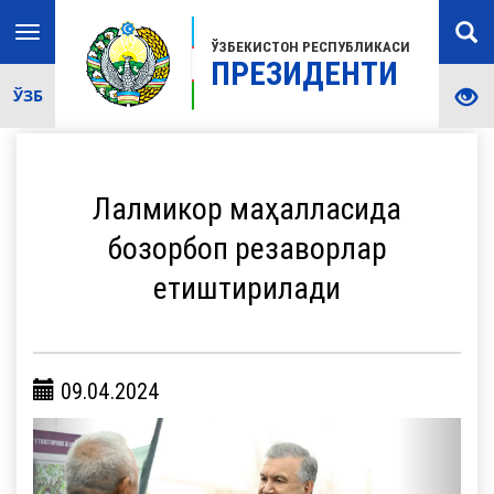
Toggle
ЎЗБЕКИСТОН РЕСПУБЛИКАСИ
navigation
ПРЕЗИДЕНТИ
ЎЗБ
Лалмикор маҳалласида
бозорбоп резаворлар
етиштирилади
09.04.2024