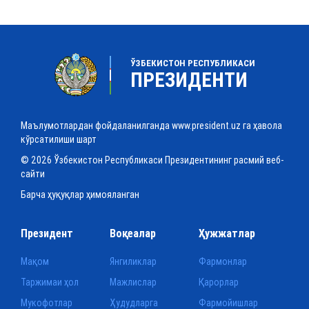
ЎЗБЕКИСТОН РЕСПУБЛИКАСИ
ПРЕЗИДЕНТИ
Маълумотлардан фойдаланилганда www.president.uz га ҳавола
кўрсатилиши шарт
© 2026 Ўзбекистон Республикаси Президентининг расмий веб-
сайти
Барча ҳуқуқлар ҳимояланган
Президент
Воқеалар
Ҳужжатлар
Мақом
Янгиликлар
Фармонлар
Таржимаи ҳол
Мажлислар
Қарорлар
Мукофотлар
Ҳудудларга
Фармойишлар