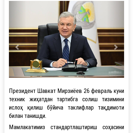
Президент Шавкат Мирзиёев 26 февраль куни
техник жиҳатдан тартибга солиш тизимини
ислоҳ қилиш бўйича таклифлар тақдимоти
билан танишди.
Мамлакатимиз стандартлаштириш соҳасини