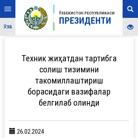
Toggle
ЎЗБЕКИСТОН РЕСПУБЛИКАСИ
navigation
ПРЕЗИДЕНТИ
ЎЗБ
Техник жиҳатдан тартибга
солиш тизимини
такомиллаштириш
борасидаги вазифалар
белгилаб олинди
26.02.2024