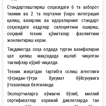
Стандартлаштириш соҳасидаги 6 та ахборот
тизими ва 2 та портални ўзаро интеграция
қилиш, вазирлик ва идораларнинг стандарт
соҳасидаги кадрлар салоҳиятини ошириш,
соҳавий техник қўмиталар фаолиятини
жонлантириш керак.
Тақдимотда соҳа олдида турган вазифаларни
ҳал қилиш мақсадида ишлаб чиқилган
таклифлар кўриб чиқилди.
Техник жиҳатдан тартибга солиш агентлиги
тўғридан-тўғри Ҳукумат бўйсунувига
ўтказилиши белгиланди.
Экспортчиларга кўмакчи бўлиб, миллий
сертификатлар хорижий давлатларда тан