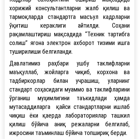
хорижий консультантларни жалб қилиш ва
тармоқларда стандартга масъул кадрларни
ўқитиш кераклиги айтилди. Соҳани
рақамлаштириш мақсадида “Техник тартибга
солиш” ягона электрон ахборот тизими ишга
туширилиши белгиланди.
Давлатимиз раҳбари ушбу таклифларни
маъқуллаб, жойларга чиқиб, корхона ва
тадбиркорлар билан учрашиш, уларнинг
стандарт соҳасидаги муаммо ва таклифларини
ўрганиш муҳимлигини таъкидлади ҳамда
мутасаддиларга қайси стандартларни ишлаб
чиқиш ёки қаерда лабораториялар ташкил
қилиш бўйича аниқ режаларни белгилаб,
ижросини таъминлаш бўйича топшириқ берди.