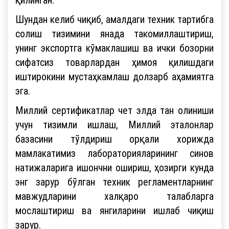
Шундан келиб чиқиб, амалдаги техник тартибга
солиш тизимини янада такомиллаштириш,
унинг экспортга кўмаклашиш ва ички бозорни
сифатсиз товарлардан ҳимоя қилишдаги
иштирокини мустаҳкамлаш долзарб аҳамиятга
эга.
Миллий сертификатлар чет элда тан олиниши
учун тизимли ишлаш, Миллий эталонлар
базасини тўлдириш орқали хорижда
мамлакатимиз лабораторияларининг синов
натижаларига ишончни ошириш, ҳозирги кунда
энг зарур бўлган техник регламентларнинг
мавжудларини халқаро талабларга
мослаштириш ва янгиларини ишлаб чиқиш
зарур.