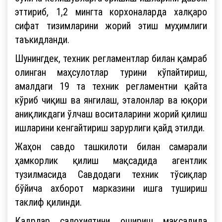
эттириб, 1,2 мингта корхоналарда халқаро
сифат тизимларини жорий этиш муҳимлиги
таъкидланди.
Шунингдек, техник регламентлар билан қамраб
олинган маҳсулотлар турини кўпайтириш,
амалдаги 19 та техник регламентни қайта
кўриб чиқиш ва янгилаш, эталонлар ва юқори
аниқликдаги ўлчаш воситаларини жорий қилиш
ишларини кенгайтириш зарурлиги қайд этилди.
Жаҳон савдо ташкилоти билан самарали
ҳамкорлик қилиш мақсадида агентлик
тузилмасида Савдодаги техник тўсиқлар
бўйича ахборот марказини ишга тушириш
таклиф қилинди.
Кадрлар салоҳиятини ошириш мақсадида