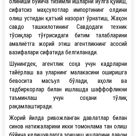
олиниши бўйича тизимли ишларни йўлга қўйиш,
сифатсиз маҳсулотлар импортининг олдини
олиш устидан қатъий назорат ўрнатиш, Жаҳон
савдо ташкилотининг Савдодаги техник
тўсиқлар тўғрисидаги битим талабларини
амалиётга жорий этиш агентликнинг асосий
вазифалари сифатида белгиланади.
Шунингдек, агентлик соҳа учун кадрларни
тайёрлаш ва уларнинг малакасини оширишга
бевосита масъул бўлади, аҳоли ва
тадбиркорлар билан ишлашда шаффофликни
таъминлаш учун соҳани тўлиқ
рақамлаштиради.
Жорий йилда ривожланган давлатлар билан
синов натижаларини икки томонлама тан олиш
бўйича келишувларга эришиш ишларини давом