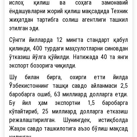
ислоҳ қилиш ва соҳага замонавий
ёндашувларни жорий қилиш мақсадида Техник
жиҳатдан тартибга солиш агентлиги ташкил
этилган эди.
Сўнгги йилларда 12 мингта стандарт қабул
қилинди, 400 турдаги маҳсулотларни синовдан
ўтказиш йўлга қўйилди. Натижада 40 та янги
экспорт бозорига чиқилди.
Шу билан бирга, охирги етти йилда
Ўзбекистоннинг ташқи савдо айланмаси 2,5
баробарга ошиб, 63 миллиард долларга етди.
Бу йил ҳам экспортни 1,5 баробарга
кўпайтириб, 25 миллиард долларга етказиш
режалаштирилган. Шунингдек, истиқболда
Жаҳон савдо ташкилотига аъзо бўлиш мақсад
қилинган.