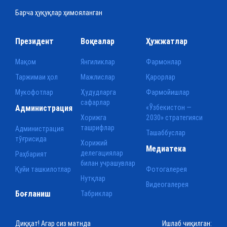
Барча ҳуқуқлар ҳимояланган
Президент
Воқеалар
Ҳужжатлар
Мақом
Янгиликлар
Фармонлар
Таржимаи ҳол
Мажлислар
Қарорлар
Мукофотлар
Ҳудудларга
Фармойишлар
сафарлар
Администрация
«Ўзбекистон —
Хорижга
2030» стратегияси
ташрифлар
Администрация
Ташаббуслар
тўғрисида
Хорижий
Медиатека
делегациялар
Раҳбарият
билан учрашувлар
Қуйи ташкилотлар
Фотогалерея
Нутқлар
Видеогалерея
Боғланиш
Табриклар
Диққат! Агар сиз матнда
Ишлаб чиқилган: