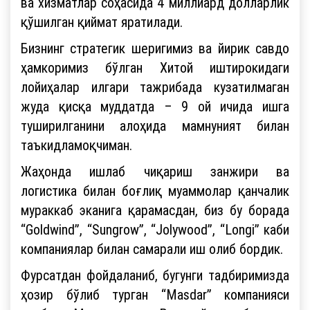
ва хизматлар соҳасида 4 миллиард долларлик
қўшилган қиймат яратилади.
Бизнинг стратегик шеригимиз ва йирик савдо
ҳамкоримиз бўлган Хитой иштирокидаги
лойиҳалар илгари тажрибада кузатилмаган
жуда қисқа муддатда – 9 ой ичида ишга
туширилганини алоҳида мамнуният билан
таъкидламоқчиман.
Жаҳонда ишлаб чиқариш занжири ва
логистика билан боғлиқ муаммолар қанчалик
мураккаб эканига қарамасдан, биз бу борада
“Goldwind”, “Sungrow”, “Jolywood”, “Longi” каби
компаниялар билан самарали иш олиб бордик.
Фурсатдан фойдаланиб, бугунги тадбиримизда
ҳозир бўлиб турган “Masdar” компанияси