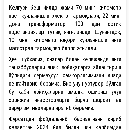
Келгуси беш йилда жами 70 минг километр
паст кучланишли электр тармоқлари, 22 минг
дона трансформатор, 100 дан ортиқ
подстанциялар тўлиқ янгиланади. Шунингдек,
10 минг километр юқори кучланишли янги
магистрал тармоқлар барпо этилади.
Ҳеч шубҳасиз, сизлар билан келажакда янги
ташаббусларни аниқ лойиҳаларга айлантириш
йўлидаги сермаҳсул ҳамкорлигимизни янада
кенгайтириб борамиз. Биз учун устувор бўлган
бу каби лойиҳаларни амалга ошириш учун
хорижий инвесторларга барча шароит ва
зарур имтиёзларни яратиб берамиз.
Фурсатдан фойдаланиб, барчангизни кириб
келаётган 2024 йил билан чин қалбимдан