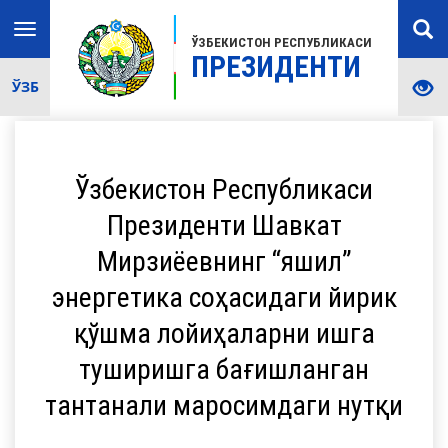
Toggle
ЎЗБЕКИСТОН РЕСПУБЛИКАСИ
navigation
ПРЕЗИДЕНТИ
ЎЗБ
Ўзбекистон Республикаси
Президенти Шавкат
Мирзиёевнинг “яшил”
энергетика соҳасидаги йирик
қўшма лойиҳаларни ишга
туширишга бағишланган
тантанали маросимдаги нутқи