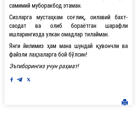
самимий муборакбод этаман.
Сизларга мустаҳкам соғлиқ, оилавий бахт-
саодат ва олиб бораётган шарафли
ишларингизда улкан омадлар тилайман.
Янги йилимиз ҳам мана шундай қувончли ва
файзли лаҳзаларга бой бўлсин!
Эътиборингиз учун раҳмат!