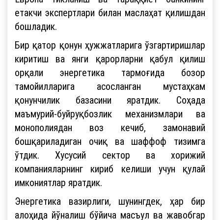
етакчи экспертлари билан маслаҳат қилишдан
бошладик.
Бир қатор қонун ҳужжатларига ўзгартиришлар
киритиш ва янги қарорларни қабул қилиш
орқали энергетика тармоғида бозор
тамойилларига асосланган мустаҳкам
қонунчилик базасини яратдик. Соҳада
маъмурий-буйруқбозлик механизмлари ва
монополиядан воз кечиб, замонавий
бошқариладиган очиқ ва шаффоф тизимга
ўтдик. Хусусий сектор ва хорижий
компанияларнинг кириб келиши учун қулай
имкониятлар яратдик.
Энергетика вазирлиги, шунингдек, ҳар бир
алоҳида йўналиш бўйича масъул ва жавобгар