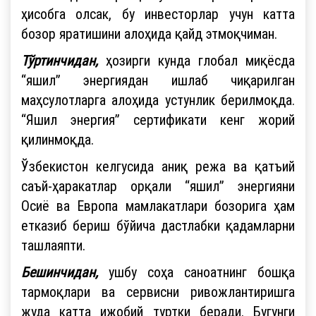
ҳисобга олсак, бу инвесторлар учун катта
бозор яратишини алоҳида қайд этмоқчиман.
Тўртинчидан,
ҳозирги кунда глобал миқёсда
“яшил” энергиядан ишлаб чиқарилган
маҳсулотларга алоҳида устунлик берилмоқда.
“Яшил энергия” сертификати кенг жорий
қилинмоқда.
Ўзбекистон келгусида аниқ режа ва қатъий
саъй-ҳаракатлар орқали “яшил” энергияни
Осиё ва Европа мамлакатлари бозорига ҳам
етказиб бериш бўйича дастлабки қадамларни
ташлаяпти.
Бешинчидан,
ушбу соҳа саноатнинг бошқа
тармоқлари ва сервисни ривожлантиришга
жуда катта ижобий туртки беради. Бугунги