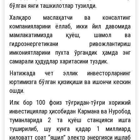
бўлган янги ташкилотлар тузилди.
Халқаро маслаҳатчи ва консалтинг
компанияларини ёллаб, икки йил давомида
мамлакатимизда қуёш, шамол ва
гидроэнергетикани ривожлантириш
имкониятларини пухта ўргандик ҳамда энг
самарали ҳудудлар харитасини туздик.
Натижада чет эллик инвесторларнинг
юртимизга бўлган қизиқиши ва ишончи кескин
ошди.
Илк бор 100 фоиз тўғридан-тўғри хорижий
инвестициялар ҳисобидан Кармана ва Нуробод
туманларида 2 та қуёш станцияси ишга
туширилиб, шу кунга қадар 1 миллиард
киловатт соат “яшил” электр энергияси ишлаб