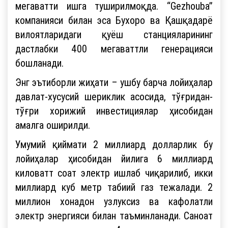
мегаватти ишга туширилмоқда. “Gezhouba”
компанияси билан эса Бухоро ва Қашқадарё
вилоятларидаги қуёш станцияларининг
дастлабки 400 мегаваттли генерацияси
бошланади.
Энг эътиборли жиҳати – ушбу барча лойиҳалар
давлат-хусусий шериклик асосида, тўғридан-
тўғри хорижий инвестициялар ҳисобидан
амалга оширилди.
Умумий қиймати 2 миллиард долларлик бу
лойиҳалар ҳисобидан йилига 6 миллиард
киловатт соат электр ишлаб чиқарилиб, икки
миллиард куб метр табиий газ тежалади. 2
миллион хонадон узлуксиз ва кафолатли
электр энергияси билан таъминланади. Саноат