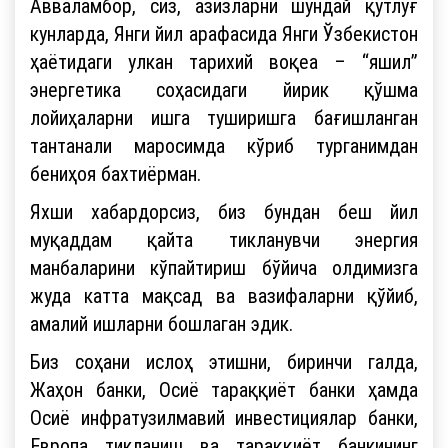
Авваламбор, сиз, азизларни шундай қутлуғ
кунларда, Янги йил арафасида Янги Ўзбекистон
ҳаётидаги улкан тарихий воқеа – “яшил”
энергетика соҳасидаги йирик қўшма
лойиҳаларни ишга туширишга бағишланган
тантанали маросимда кўриб турганимдан
бениҳоя бахтиёрман.
Яхши хабардорсиз, биз бундан беш йил
муқаддам қайта тикланувчи энергия
манбаларини кўпайтириш бўйича олдимизга
жуда катта мақсад ва вазифаларни қўйиб,
амалий ишларни бошлаган эдик.
Биз соҳани ислоҳ этишни, биринчи галда,
Жаҳон банки, Осиё тараққиёт банки ҳамда
Осиё инфратузилмавий инвестициялар банки,
Европа тикланиш ва тараққиёт банкининг