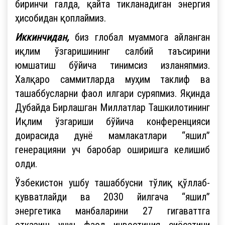
биринчи галда, қайта тикланадиган энергия
ҳисобидан қоплаймиз.
Иккинчидан,
биз глобал муаммога айланган
иқлим ўзгаришининг салбий таъсирини
юмшатиш бўйича тинимсиз изланяпмиз.
Халқаро саммитларда муҳим таклиф ва
ташаббусларни фаол илгари суряпмиз. Яқинда
Дубайда Бирлашган Миллатлар Ташкилотининг
Иқлим ўзгариши бўйича конференцияси
доирасида дунё мамлакатлари “яшил”
генерацияни уч баробар оширишга келишиб
олди.
Ўзбекистон ушбу ташаббусни тўлиқ қўллаб-
қувватлайди ва 2030 йилгача “яшил”
энергетика манбаларини 27 гигаваттга
етказиш учун фаол инвестиция сиёсатини