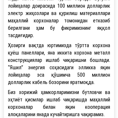
лойиҳалар доирасида 100 миллион долларлик
электр жиҳозлари ва қурилиш материаллари
маҳаллий корхоналар томонидан етказиб
берилгани ҳам бу фикримизнинг яққол
тасдиғидир.
Ҳозирги вақтда юртимизда тўртта корхона
қуёш панеллари, яна иккита корхона металл
конструкциялар ишлаб чиқаришни бошлади.
“Яшил” энергия соҳасидаги элликка яқин
лойиҳалар эса қўшимча 500 миллион
долларлик кабель бозорини яратмоқда.
Биз хорижий ҳамкорларимизни бутловчи ва
эҳтиёт қисмлар ишлаб чиқаришда маҳаллий
корхоналар билан яқин кооперация
алоқаларини янада кучайтиришга чақирамиз.