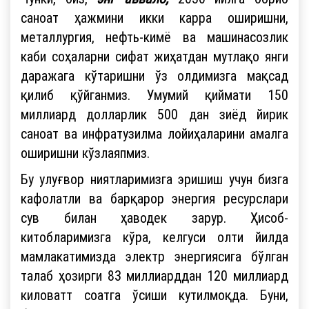
саноат ҳажмини икки карра оширишни,
металлургия, нефть-кимё ва машинасозлик
каби соҳаларни сифат жиҳатдан мутлақо янги
даражага кўтаришни ўз олдимизга мақсад
қилиб қўйганмиз. Умумий қиймати 150
миллиард долларлик 500 дан зиёд йирик
саноат ва инфратузилма лойиҳаларини амалга
оширишни кўзлаяпмиз.
Бу улуғвор ниятларимизга эришиш учун бизга
кафолатли ва барқарор энергия ресурслари
сув билан ҳаводек зарур. Ҳисоб-
китобларимизга кўра, келгуси олти йилда
мамлакатимизда электр энергиясига бўлган
талаб ҳозирги 83 миллиарддан 120 миллиард
киловатт соатга ўсиши кутилмоқда. Буни,