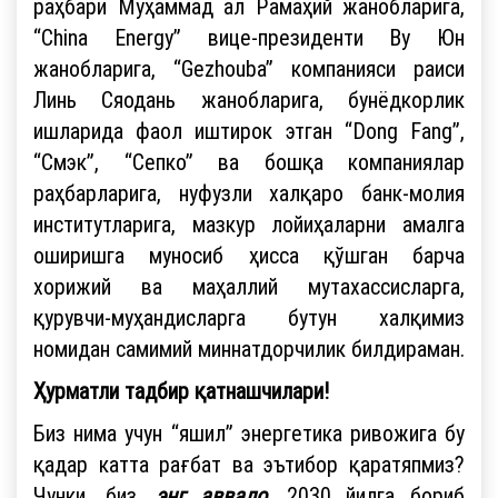
раҳбари Муҳаммад ал Рамаҳий жанобларига,
“China Energy” вице-президенти Ву Юн
жанобларига, “Gezhouba” компанияси раиси
Линь Сяодань жанобларига, бунёдкорлик
ишларида фаол иштирок этган “Dong Fang”,
“Смэк”, “Сепко” ва бошқа компаниялар
раҳбарларига, нуфузли халқаро банк-молия
институтларига, мазкур лойиҳаларни амалга
оширишга муносиб ҳисса қўшган барча
хорижий ва маҳаллий мутахассисларга,
қурувчи-муҳандисларга бутун халқимиз
номидан самимий миннатдорчилик билдираман.
Ҳурматли тадбир қатнашчилари!
Биз нима учун “яшил” энергетика ривожига бу
қадар катта рағбат ва эътибор қаратяпмиз?
Чунки, биз,
энг аввало,
2030 йилга бориб