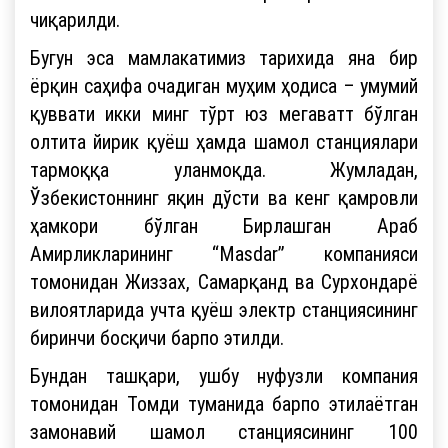
чиқарилди.
Бугун эса мамлакатимиз тарихида яна бир
ёрқин саҳифа очадиган муҳим ҳодиса – умумий
қуввати икки минг тўрт юз мегаватт бўлган
олтита йирик қуёш ҳамда шамол станциялари
тармоққа уланмоқда. Жумладан,
Ўзбекистоннинг яқин дўсти ва кенг қамровли
ҳамкори бўлган Бирлашган Араб
Амирликларининг “Masdar” компанияси
томонидан Жиззах, Самарқанд ва Сурхондарё
вилоятларида учта қуёш электр станциясининг
биринчи босқичи барпо этилди.
Бундан ташқари, ушбу нуфузли компания
томонидан Томди туманида барпо этилаётган
замонавий шамол станциясининг 100