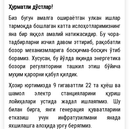
Ҳурматли дўстлар!
Биз бугун амалга ошираётган улкан ишлар
тармоқда бошлаган катта ислоҳотларимизнинг
яна бир яққол амалий натижасидир. Бу чора-
тадбирларни изчил давом эттириб, рақобатли
бозор механизмларига босқичма-босқич ўтиб
борамиз. Хусусан, бу йўлда яқинда энергетика
бозори регуляторини ташкил этиш бўйича
муҳим қарорни қабул қилдик.
Ҳозир юртимизда 9 гигаваттли 22 та қуёш ва
шамол электр станцияларини қуриш
лойиҳалари устида жадал ишлаяпмиз. Шу
билан бирга, янги генерация қувватларини
етказиш учун инфратузилмани янада
яхшилашга алоҳида урғу беряпмиз.