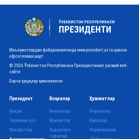
ЎЗБЕКИСТОН РЕСПУБЛИКАСИ
ПРЕЗИДЕНТИ
Маълумотлардан фойдаланилганда www.president.uz га ҳавола
кўрсатилиши шарт
© 2026 Ўзбекистон Республикаси Президентининг расмий веб-
сайти
Барча ҳуқуқлар ҳимояланган
Президент
Воқеалар
Ҳужжатлар
Мақом
Янгиликлар
Фармонлар
Таржимаи ҳол
Мажлислар
Қарорлар
Мукофотлар
Ҳудудларга
Фармойишлар
сафарлар
«Ўзбекистон —