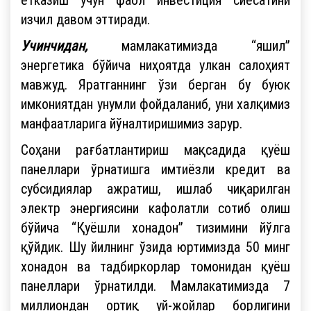
изчил давом эттиради.
Учинчидан,
мамлакатимизда “яшил”
энергетика бўйича ниҳоятда улкан салоҳият
мавжуд. Яратганнинг ўзи берган бу буюк
имкониятдан унумли фойдаланиб, уни халқимиз
манфаатларига йўналтиришимиз зарур.
Соҳани рағбатлантириш мақсадида қуёш
панеллари ўрнатишга имтиёзли кредит ва
субсидиялар ажратиш, ишлаб чиқарилган
электр энергиясини кафолатли сотиб олиш
бўйича “Қуёшли хонадон” тизимини йўлга
қўйдик. Шу йилнинг ўзида юртимизда 50 минг
хонадон ва тадбиркорлар томонидан қуёш
панеллари ўрнатилди. Мамлакатимизда 7
миллиондан ортиқ уй-жойлар борлигини