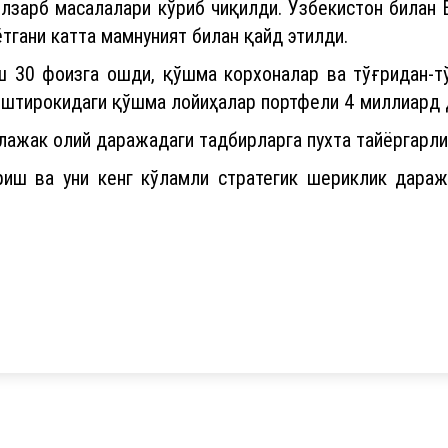
лзарб масалалари кўриб чиқилди. Ўзбекистон билан 
гани катта мамнуният билан қайд этилди.
 30 фоизга ошди, қўшма корхоналар ва тўғридан-тў
иштирокидаги қўшма лойиҳалар портфели 4 миллиард 
лажак олий даражадаги тадбирларга пухта тайёргарли
риш ва уни кенг кўламли стратегик шериклик дара