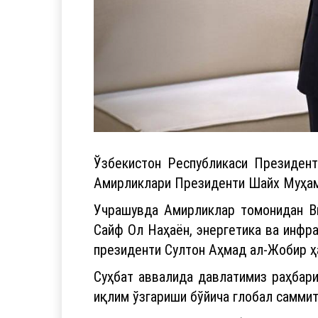
Ўзбекистон Республикаси Президен
Амирликлари Президенти Шайх Муҳамм
Учрашувда Амирликлар томонидан Ви
Сайф Ол Наҳаён, энергетика ва инфра
президенти Султон Аҳмад ал-Жобир ҳ
Суҳбат аввалида давлатимиз раҳбар
иқлим ўзгариши бўйича глобал саммит