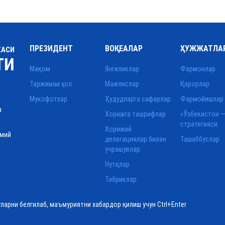
ПРЕЗИДЕНТ
ВОҚЕАЛАР
ҲУЖЖАТЛА
КАСИ
ТИ
Мақом
Янгиликлар
Фармонлар
Таржимаи ҳол
Мажлислар
Қарорлар
Мукофотлар
Ҳудудларга сафарлар
Фармойишлар
а
Хорижга ташрифлар
«Ўзбекистон —
стратегияси
Хорижий
смий
делегациялар билан
Ташаббуслар
учрашувлар
Нутқлар
Табриклар
уларни белгилаб, маъмуриятни хабардор қилиш учун Ctrl+Enter