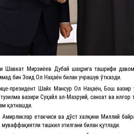
ти Шавкат Мирзиёев Дубай шаҳрига ташрифи давом
ад бин Зоид Ол Наҳаён билан учрашув ўтказди.
це-президент Шайх Мансур Ол Наҳаён, Бош вазир 
тузилма вазири Суҳайл ал-Мазруий, саноат ва илғор
ам қатнашди.
и Амирликлар етакчиси ва дўст халқини Миллий байр
 муваффақиятли ташкил этилгани билан қутлади.