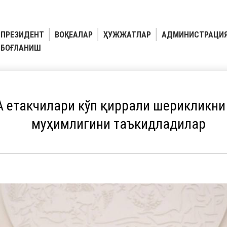
ПРЕЗИДЕНТ
ВОҚЕАЛАР
ҲУЖЖАТЛАР
АДМИНИСТРАЦИ
БОҒЛАНИШ
А етакчилари кўп қиррали шерикликни
муҳимлигини таъкидладилар