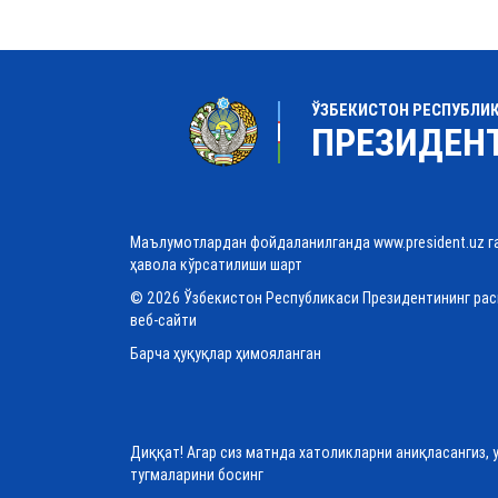
ЎЗБЕКИСТОН РЕСПУБЛИ
ПРЕЗИДЕН
Маълумотлардан фойдаланилганда www.president.uz г
ҳавола кўрсатилиши шарт
© 2026 Ўзбекистон Республикаси Президентининг ра
веб-сайти
Барча ҳуқуқлар ҳимояланган
Диққат! Агар сиз матнда хатоликларни аниқласангиз, 
тугмаларини босинг