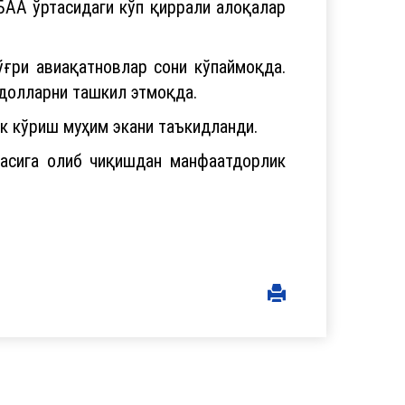
БАА ўртасидаги кўп қиррали алоқалар
ғри авиақатновлар сони кўпаймоқда.
долларни ташкил этмоқда.
к кўриш муҳим экани таъкидланди.
жасига олиб чиқишдан манфаатдорлик