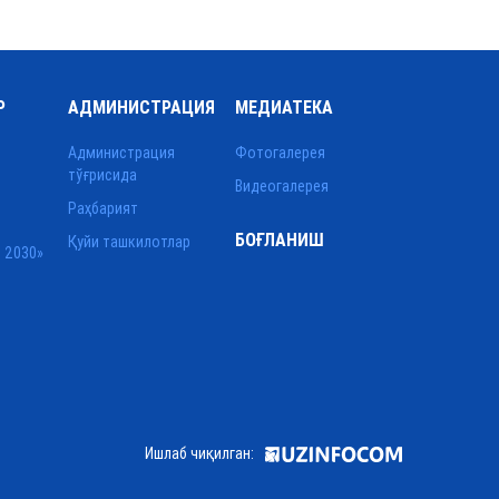
Р
АДМИНИСТРАЦИЯ
МЕДИАТЕКА
Администрация
Фотогалерея
тўғрисида
Видеогалерея
Раҳбарият
БОҒЛАНИШ
Қуйи ташкилотлар
 2030»
Ишлаб чиқилган: