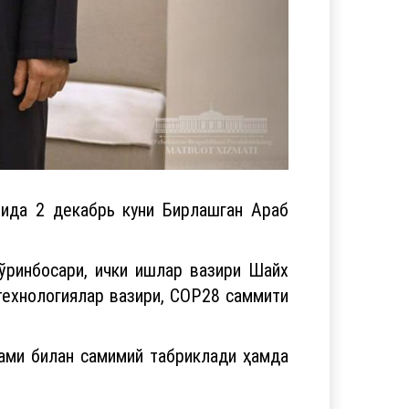
ида 2 декабрь куни Бирлашган Араб
ўринбосари, ички ишлар вазири Шайх
 технологиялар вазири, COP28 саммити
ами билан самимий табриклади ҳамда