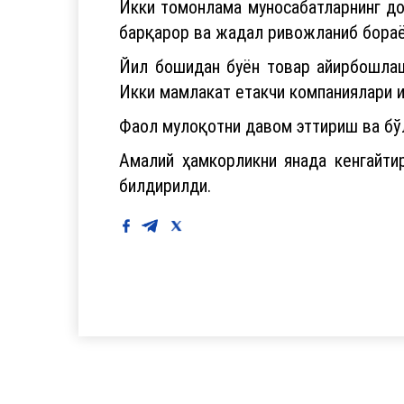
Икки томонлама муносабатларнинг до
барқарор ва жадал ривожланиб бораёт
Йил бошидан буён товар айирбошлаш
Икки мамлакат етакчи компаниялари 
Фаол мулоқотни давом эттириш ва бў
Амалий ҳамкорликни янада кенгайти
билдирилди.