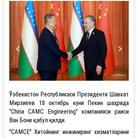
Ўзбекистон Республикаси Президенти Шавкат
Мирзиёев 18 октябрь куни Пекин шаҳрида
"China CAMC Engineering" компанияси раиси
Ван Бони қабул қилди.
"CAMCE" Хитойнинг инжиниринг хизматларини