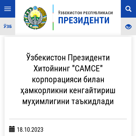
Toggle
ЎЗБЕКИСТОН РЕСПУБЛИКАСИ
navigation
ПРЕЗИДЕНТИ
ЎЗБ
Ўзбекистон Президенти
Хитойнинг "CAMCE"
корпорацияси билан
ҳамкорликни кенгайтириш
муҳимлигини таъкидлади
18.10.2023