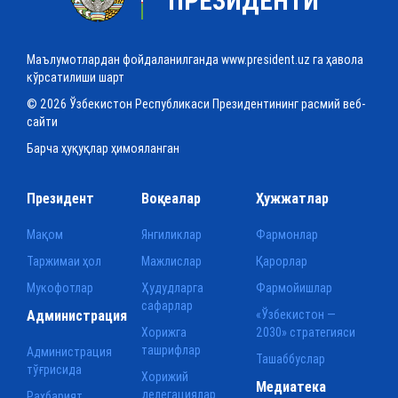
ПРЕЗИДЕНТИ
Маълумотлардан фойдаланилганда www.president.uz га ҳавола
кўрсатилиши шарт
© 2026 Ўзбекистон Республикаси Президентининг расмий веб-
сайти
Барча ҳуқуқлар ҳимояланган
Президент
Воқеалар
Ҳужжатлар
Мақом
Янгиликлар
Фармонлар
Таржимаи ҳол
Мажлислар
Қарорлар
Мукофотлар
Ҳудудларга
Фармойишлар
сафарлар
Администрация
«Ўзбекистон —
Хорижга
2030» стратегияси
ташрифлар
Администрация
Ташаббуслар
тўғрисида
Хорижий
Медиатека
делегациялар
Раҳбарият