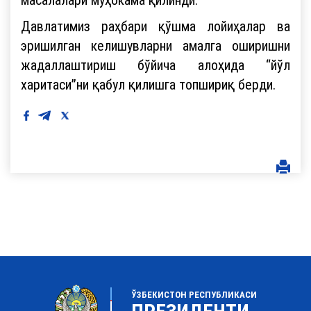
Давлатимиз раҳбари қўшма лойиҳалар ва
эришилган келишувларни амалга оширишни
жадаллаштириш бўйича алоҳида “йўл
харитаси”ни қабул қилишга топшириқ берди.
ЎЗБЕКИСТОН РЕСПУБЛИКАСИ