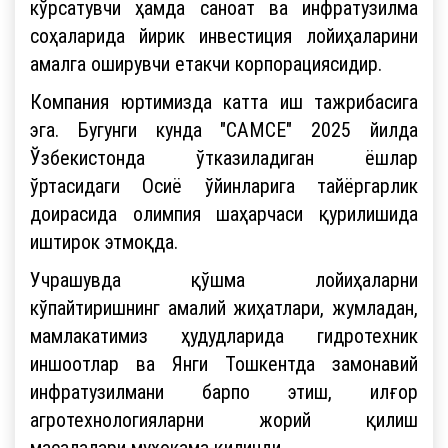
кўрсатувчи ҳамда саноат ва инфратузилма
соҳаларида йирик инвестиция лойиҳаларини
амалга оширувчи етакчи корпорациясидир.
Компания юртимизда катта иш тажрибасига
эга. Бугунги кунда "CAMCE" 2025 йилда
Ўзбекистонда ўтказиладиган ёшлар
ўртасидаги Осиё ўйинларига тайёргарлик
доирасида олимпия шаҳарчаси қурилишида
иштирок этмоқда.
Учрашувда қўшма лойиҳаларни
кўпайтиришнинг амалий жиҳатлари, жумладан,
мамлакатимиз ҳудудларида гидротехник
иншоотлар ва Янги Тошкентда замонавий
инфратузилмани барпо этиш, илғор
агротехнологияларни жорий қилиш
масалалари муҳокама қилинди.