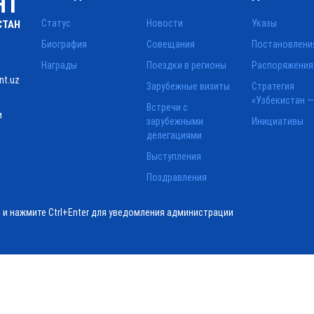
НТ
Статус
Новости
Указы
СТАН
Биография
Совещания
Постановлени
Награды
Поездки в регионы
Распоряжения
nt.uz
Зарубежные визиты
Стратегия
«Узбекистан —
Встречи с
и
зарубежными
Инициативы
делегациями
Выступления
Поздравления
ё и нажмите Ctrl+Enter для уведомления администрации