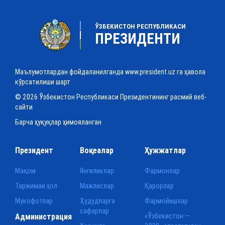
ЎЗБЕКИСТОН РЕСПУБЛИКАСИ
ПРЕЗИДЕНТИ
Маълумотлардан фойдаланилганда www.president.uz га ҳавола
кўрсатилиши шарт
© 2026 Ўзбекистон Республикаси Президентининг расмий веб-
сайти
Барча ҳуқуқлар ҳимояланган
Президент
Воқеалар
Ҳужжатлар
Мақом
Янгиликлар
Фармонлар
Таржимаи ҳол
Мажлислар
Қарорлар
Мукофотлар
Ҳудудларга
Фармойишлар
сафарлар
Администрация
«Ўзбекистон —