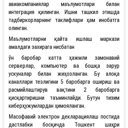
авиакомпаниялар маълумотлари билан
интеграция қилинган. Ишни ташкил этишда
тадбиркорларнинг таклифлари ҳам инобатга
олинган.
Маълумотларни қайта ишлаш маркази
амалдаги захирага нисбатан
ўн баробар катта ҳажмли замонавий
серверлар, компьютер ва бошқа зарур
ускуналар билан жиҳозланган. Бу алоқа
каналлари тезлигини 5 баробарга ошириш ва
расмийлаштирув вақтини 2 баробарга
қисқартиришни таъминлайди. Бутун тизим
киберҳужумлардан ҳимояланган.
Масофавий электрон декларациялаш постида
дастлабки босқичда Тошкент шаҳри