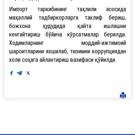
Импорт таркибининг таҳлили асосида
маҳаллий тадбиркорларга таклиф бериш,
божхона ҳудудида қайта ишлашни
кенгайтириш бўйича кўрсатмалар берилди.
Ходимларнинг моддий-ижтимоий
шароитларини яхшилаб, тизимни коррупциядан
холи соҳага айлантириш вазифаси қўйилди.