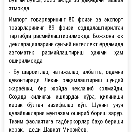
этмоқда.
Импорт товарларининг 80 фоизи ва экспорт
товарларининг 89 фоизи соддалаштирилган
тартибда расмийлаштирилмоқда. Божхона юк
декларацияларини сунъий интеллект ёрдамида
автоматик расмийлаштириш ҳажми ҳам
оширилмоқда.
- Бу шароитлар, натижалар, албатта, одамни
қувонтиради. Лекин рақамлаштириш шундай
жараёнки, бир жойда чекланиб қолмайди.
Соҳада қилинган ишлардан кўра, қилиниши
керак бўлган вазифалар кўп. Шунинг учун
қулайликларни мунтазам ошириб бориш зарур.
Тизим фаолиятига тадбиркорлар баҳо бериши
керак, - деди Шавкат Мирзиёев.