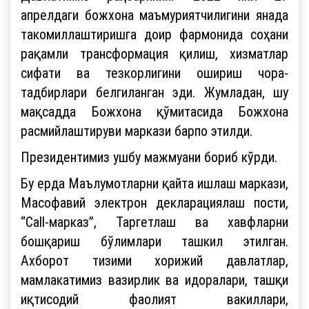
апрелдаги божхона маъмуриятчилигини янада
такомиллаштиришга доир фармонида соҳани
рақамли трансформация қилиш, хизматлар
сифати ва тезкорлигини ошириш чора-
тадбирлари белгиланган эди. Жумладан, шу
мақсадда Божхона қўмитасида Божхона
расмийлаштируви маркази барпо этилди.
Президентимиз ушбу мажмуани бориб кўрди.
Бу ерда Маълумотларни қайта ишлаш маркази,
Масофавий электрон декларациялаш пости,
“Call-марказ”, Таргетлаш ва хавфларни
бошқариш бўлимлари ташкил этилган.
Ахборот тизими хорижий давлатлар,
мамлакатимиз вазирлик ва идоралари, ташқи
иқтисодий фаолият вакиллари,