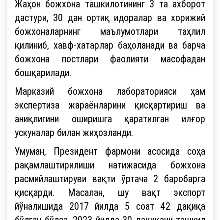
Жаҳон божхона ташкилотининг 3 та ахборот
дастури, 30 дан ортиқ идоралар ва хорижий
божхоналарнинг маълумотлари таҳлил
қилиниб, хавф-хатарлар баҳоланади ва барча
божхона постлари фаолияти масофадан
бошқарилади.
Марказий божхона лабораторияси ҳам
экспертиза жараёнларини қисқартириш ва
аниқлигини оширишга қаратилган илғор
ускуналар билан жиҳозланди.
Умуман, Президент фармони асосида соҳа
рақамлаштирилиши натижасида божхона
расмийлаштируви вақти ўртача 2 баробарга
қисқарди. Масалан, шу вақт экспорт
йўналишида 2017 йилда 5 соат 42 дақиқа
бўлган бўлса, 2023 йилда 30 дақиқани ташкил