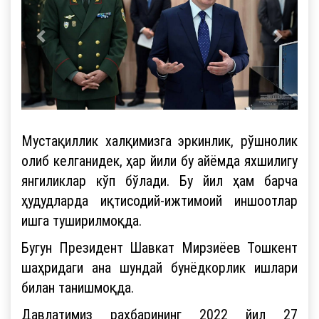
Мустақиллик халқимизга эркинлик, рўшнолик
олиб келганидек, ҳар йили бу айёмда яхшилигу
янгиликлар кўп бўлади. Бу йил ҳам барча
ҳудудларда иқтисодий-ижтимоий иншоотлар
ишга туширилмоқда.
Бугун Президент Шавкат Мирзиёев Тошкент
шаҳридаги ана шундай бунёдкорлик ишлари
билан танишмоқда.
Давлатимиз раҳбарининг 2022 йил 27