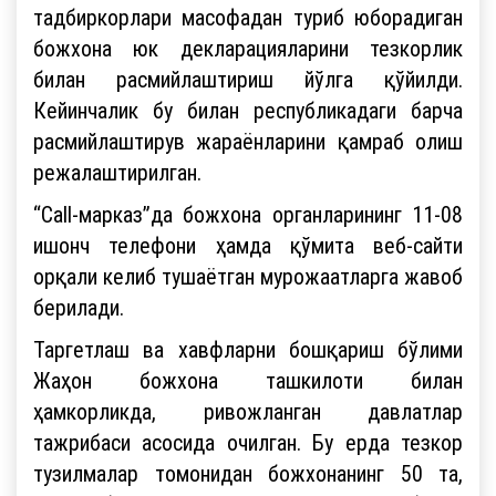
тадбиркорлари масофадан туриб юборадиган
божхона юк декларацияларини тезкорлик
билан расмийлаштириш йўлга қўйилди.
Кейинчалик бу билан республикадаги барча
расмийлаштирув жараёнларини қамраб олиш
режалаштирилган.
“Call-марказ”да божхона органларининг 11-08
ишонч телефони ҳамда қўмита веб-сайти
орқали келиб тушаётган мурожаатларга жавоб
берилади.
Таргетлаш ва хавфларни бошқариш бўлими
Жаҳон божхона ташкилоти билан
ҳамкорликда, ривожланган давлатлар
тажрибаси асосида очилган. Бу ерда тезкор
тузилмалар томонидан божхонанинг 50 та,