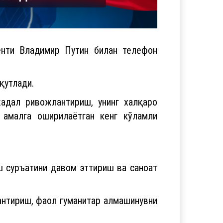
нти Владимир Путин билан телефон
қутлади.
адал ривожлантириш, унинг халқаро
 амалга оширилаётган кенг кўламли
ш суръатини давом эттириш ва саноат
нтириш, фаол гуманитар алмашинувни