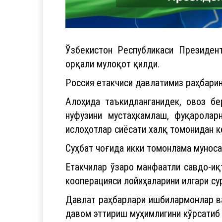
Ўзбекистон Республикаси Президе
орқали мулоқот қилди.
Россия етакчиси давлатимиз раҳбарин
Алоҳида таъкидланганидек, овоз б
нуфузини мустаҳкамлаш, фуқаролар
ислоҳотлар сиёсати халқ томонидан к
Суҳбат чоғида икки томонлама муноса
Етакчилар ўзаро манфаатли савдо-иқ
кооперацияси лойиҳаларини илгари су
Давлат раҳбарлари ишбилармонлар в
давом эттириш муҳимлигини кўрсатиб 