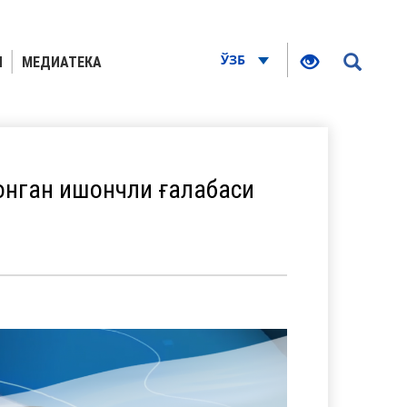
ЎЗБ
Я
МЕДИАТЕКА
онган ишончли ғалабаси