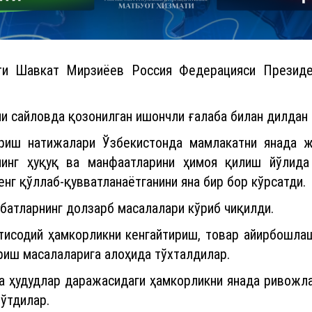
нти Шавкат Мирзиёев Россия Федерацияси Президе
и сайловда қозонилган ишончли ғалаба билан дилдан 
ериш натижалари Ўзбекистонда мамлакатни янада ж
нинг ҳуқуқ ва манфаатларини ҳимоя қилиш йўлида
енг қўллаб-қувватланаётганини яна бир бор кўрсатди.
батларнинг долзарб масалалари кўриб чиқилди.
тисодий ҳамкорликни кенгайтириш, товар айирбошла
риш масалаларига алоҳида тўхталдилар.
а ҳудудлар даражасидаги ҳамкорликни янада ривожла
ўтдилар.