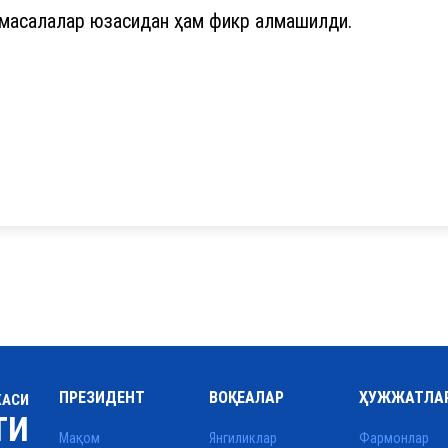
 масалалар юзасидан ҳам фикр алмашилди.
ПРЕЗИДЕНТ
ВОҚЕАЛАР
ҲУЖЖАТЛА
КАСИ
ТИ
Мақом
Янгиликлар
Фармонлар