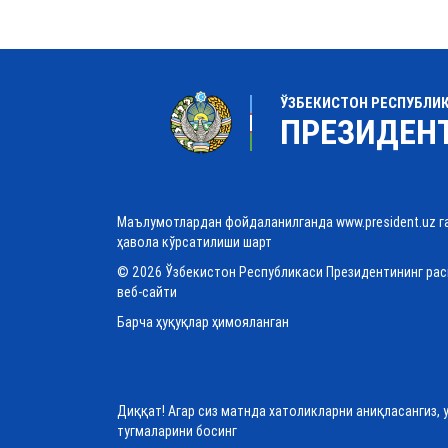
ЎЗБЕКИСТОН РЕСПУБЛИ
ПРЕЗИДЕН
Маълумотлардан фойдаланилганда www.president.uz г
ҳавола кўрсатилиши шарт
© 2026 Ўзбекистон Республикаси Президентининг ра
веб-сайти
Барча ҳуқуқлар ҳимояланган
Диққат! Агар сиз матнда хатоликларни аниқласангиз, 
тугмаларини босинг