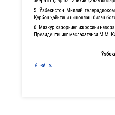
зиёратгоҳлар ва тарихий қадамжоларг
5. Ўзбекистон Миллий телерадиоком
Қурбон ҳайитини нишонлаш билан боғл
6. Мазкур қарорнинг ижросини назора
Президентининг маслаҳатчиси М.М. К
Ўзбе