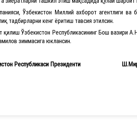
а зиёратларни ташкил этиш мақсадида қулай шароит 
панияси, Ўзбекистон Миллий ахборот агентлиги ва 
иқ тадбирларни кенг ёритиш тавсия этилсин.
т қилиш Ўзбекистон Республикасининг Бош вазири А.
амилов зиммасига юклансин.
кистон Республикаси Президенти Ш.Мир