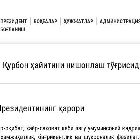
ПРЕЗИДЕНТ
ВОҚЕАЛАР
ҲУЖЖАТЛАР
АДМИНИСТРАЦИ
БОҒЛАНИШ
Қурбон ҳайитини нишонлаш тўғрисид
Президентининг қарори
-оқибат, хайр-саховат каби эзгу умуминсоний қадри
ҳамжиҳатлик, бағрикенглик ва шукроналик фазилат