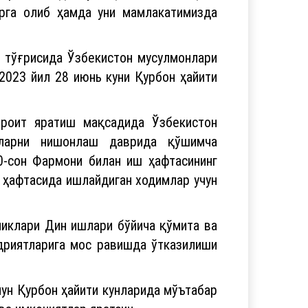
орга олиб ҳамда уни мамлакатимизда
и тўғрисида Ўзбекистон мусулмонлари
2023 йил 28 июнь куни Қурбон ҳайити
ароит яратиш мақсадида Ўзбекистон
аларни нишонлаш даврида қўшимча
0-сон Фармони билан иш ҳафтасининг
ш ҳафтасида ишлайдиган ходимлар учун
ликлари Дин ишлари бўйича қўмита ва
дриятларига мос равишда ўтказилиши
чун Қурбон ҳайити кунларида мўътабар