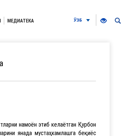
ЎЗБ
Я
МЕДИАТЕКА
а
ятларни намоён этиб келаётган Қурбон
ларини янада мустаҳкамлашга беқиёс