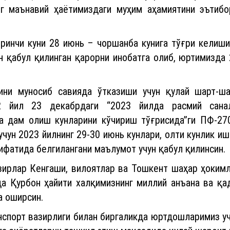
г маънавий ҳаётимиздаги муҳим аҳамиятини эътиб
иринчи куни 28 июнь – чоршанба кунига тўғри келиш
 қабул қилинган қарорни инобатга олиб, юртимизда 
мини муносиб савияда ўтказиши учун қулай шарт-ш
22 йил 23 декабрдаги “2023 йилда расмий сан
а дам олиш кунларини кўчириш тўғрисида”ги ПФ-27
учун 2023 йилнинг 29-30 июнь кунлари, олти кунлик и
ифатида белгилангани маълумот учун қабул қилинсин.
зирлар Кенгаши, вилоятлар ва Тошкент шаҳар ҳоким
да Қурбон ҳайити халқимизнинг миллий анъана ва қа
а оширсин.
нспорт вазирлиги билан биргаликда юртдошларимиз у