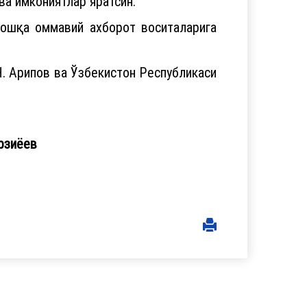
ва имкониятлар яратсин.
бошқа оммавий ахборот воситаларига
Н. Арипов ва Ўзбекистон Республикаси
зиёев