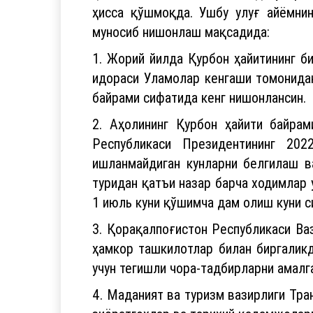
ҳисса қўшмоқда. Ушбу улуғ айёмнин
муносиб нишонлаш мақсадида:
1. Жорий йилда Қурбон ҳайитининг б
идораси Уламолар кенгаши томонидан
байрами сифатида кенг нишонлансин.
2. Аҳолининг Қурбон ҳайити байра
Республикаси Президентининг 20
ишланмайдиган кунларни белгилаш в
туридан қатъи назар барча ходимлар 
1 июль куни қўшимча дам олиш куни с
3. Қорақалпоғистон Республикаси Ва
ҳамкор ташкилотлар билан биргалик
учун тегишли чора-тадбирларни амалг
4. Маданият ва туризм вазирлиги Тра