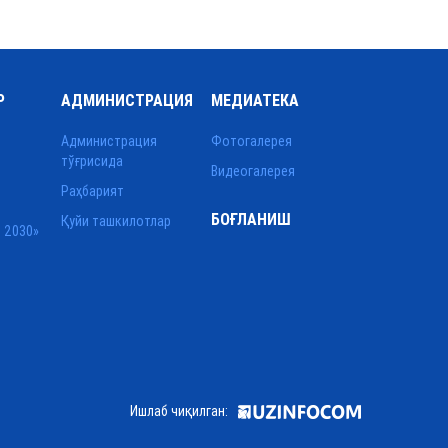
Р
АДМИНИСТРАЦИЯ
МЕДИАТЕКА
Администрация
Фотогалерея
тўғрисида
Видеогалерея
Раҳбарият
БОҒЛАНИШ
Қуйи ташкилотлар
 2030»
Ишлаб чиқилган: