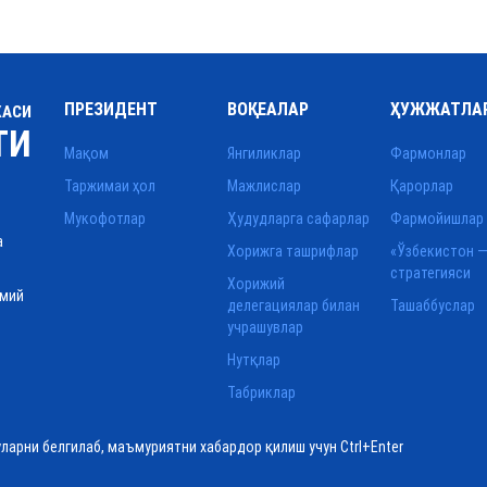
ПРЕЗИДЕНТ
ВОҚЕАЛАР
ҲУЖЖАТЛА
КАСИ
ТИ
Мақом
Янгиликлар
Фармонлар
Таржимаи ҳол
Мажлислар
Қарорлар
Мукофотлар
Ҳудудларга сафарлар
Фармойишлар
а
Хорижга ташрифлар
«Ўзбекистон —
стратегияси
Хорижий
смий
делегациялар билан
Ташаббуслар
учрашувлар
Нутқлар
Табриклар
уларни белгилаб, маъмуриятни хабардор қилиш учун Ctrl+Enter