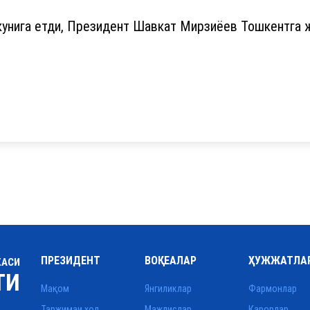
кунига етди, Президент Шавкат Мирзиёев Тошкентга ж
ПРЕЗИДЕНТ
ВОҚЕАЛАР
ҲУЖЖАТЛА
КАСИ
ТИ
Мақом
Янгиликлар
Фармонлар
Таржимаи ҳол
Мажлислар
Қарорлар