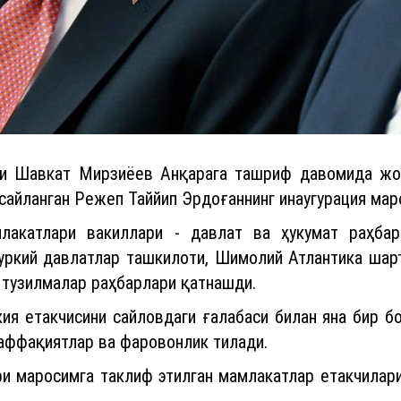
ти Шавкат Мирзиёев Анқарага ташриф давомида жор
сайланган Режеп Таййип Эрдоғаннинг инаугурация мар
лакатлари вакиллари - давлат ва ҳукумат раҳбар
уркий давлатлар ташкилоти, Шимолий Атлантика шар
 тузилмалар раҳбарлари қатнашди.
я етакчисини сайловдаги ғалабаси билан яна бир бо
ваффақиятлар ва фаровонлик тилади.
и маросимга таклиф этилган мамлакатлар етакчилар