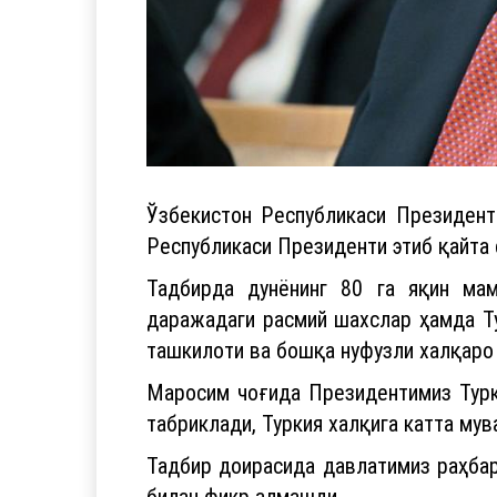
Ўзбекистон Республикаси Президен
Республикаси Президенти этиб қайта 
Тадбирда дунёнинг 80 га яқин мам
даражадаги расмий шахслар ҳамда Т
ташкилоти ва бошқа нуфузли халқаро
Маросим чоғида Президентимиз Турки
табриклади, Туркия халқига катта му
Тадбир доирасида давлатимиз раҳбар
билан фикр алмашди.