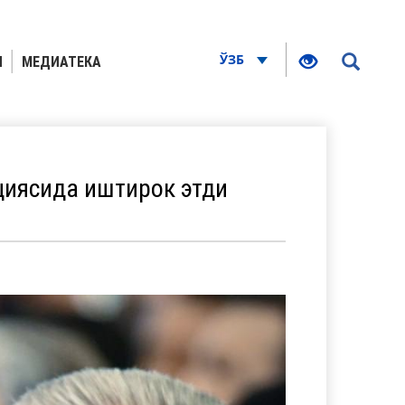
ЎЗБ
Я
МЕДИАТЕКА
циясида иштирок этди