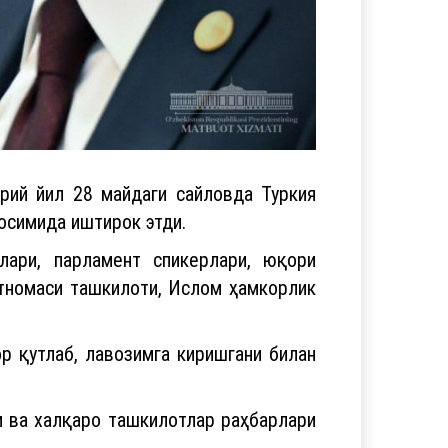
ий йил 28 майдаги сайловда Туркия
осимида иштирок этди.
лари, парламент спикерлари, юқори
тномаси ташкилоти, Ислом ҳамкорлик
р қутлаб, лавозимга киришгани билан
и ва халқаро ташкилотлар раҳбарлари