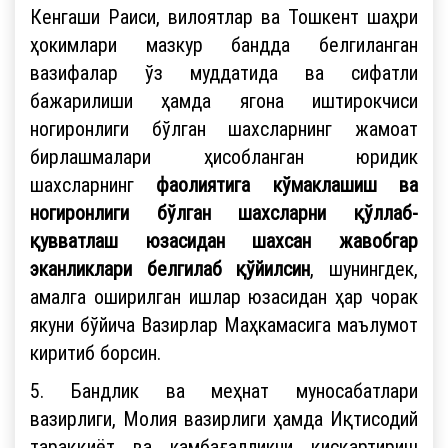
Кенгаши Раиси, вилоятлар ва Тошкент шаҳри
ҳокимлари мазкур бандда белгиланган
вазифалар ўз муддатида ва сифатли
бажарилиши ҳамда ягона иштирокчиси
ногиронлиги бўлган шахсларнинг жамоат
бирлашмалари ҳисобланган юридик
шахсларнинг
фаолиятига кўмаклашиш ва
ногиронлиги бўлган шахсларни қўллаб-
қувватлаш юзасидан шахсан жавобгар
эканликлари белгилаб қўйилсин
, шунингдек,
амалга оширилган ишлар юзасидан ҳар чорак
якуни бўйича Вазирлар Маҳкамасига маълумот
киритиб борсин.
5. Бандлик ва меҳнат муносабатлари
вазирлиги, Молия вазирлиги ҳамда Иқтисодий
тараққиёт ва камбағалликни қисқартириш