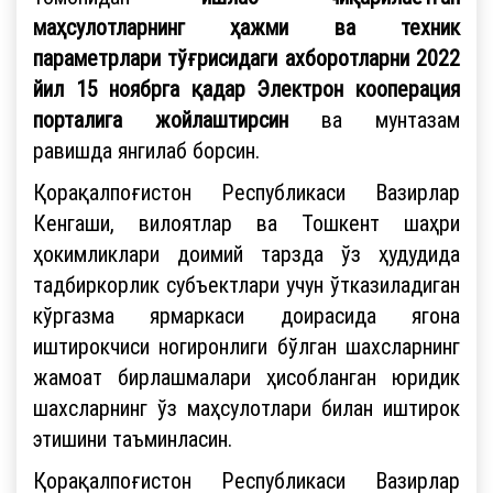
маҳсулотларнинг ҳажми ва техник
параметрлари тўғрисидаги ахборотларни 2022
йил 15 ноябрга қадар
Электрон кооперация
порталига жойлаштирсин
ва мунтазам
равишда янгилаб борсин.
Қорақалпоғистон Республикаси Вазирлар
Кенгаши, вилоятлар ва Тошкент шаҳри
ҳокимликлари доимий тарзда ўз ҳудудида
тадбиркорлик субъектлари учун ўтказиладиган
кўргазма ярмаркаси доирасида ягона
иштирокчиси ногиронлиги бўлган шахсларнинг
жамоат бирлашмалари ҳисобланган юридик
шахсларнинг ўз маҳсулотлари билан иштирок
этишини таъминласин.
Қорақалпоғистон Республикаси Вазирлар