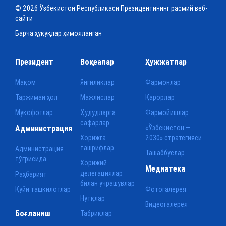
© 2026 Ўзбекистон Республикаси Президентининг расмий веб-
сайти
Барча ҳуқуқлар ҳимояланган
Президент
Воқеалар
Ҳужжатлар
Мақом
Янгиликлар
Фармонлар
Таржимаи ҳол
Мажлислар
Қарорлар
Мукофотлар
Ҳудудларга
Фармойишлар
сафарлар
Администрация
«Ўзбекистон —
Хорижга
2030» стратегияси
ташрифлар
Администрация
Ташаббуслар
тўғрисида
Хорижий
Медиатека
делегациялар
Раҳбарият
билан учрашувлар
Қуйи ташкилотлар
Фотогалерея
Нутқлар
Видеогалерея
Боғланиш
Табриклар