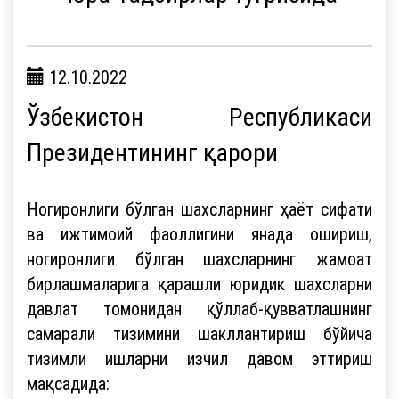
12.10.2022
Ўзбекистон Республикаси
Президентининг қарори
Ногиронлиги бўлган шахсларнинг ҳаёт сифати
ва ижтимоий фаоллигини янада ошириш,
ногиронлиги бўлган шахсларнинг жамоат
бирлашмаларига қарашли юридик шахсларни
давлат томонидан қўллаб-қувватлашнинг
самарали тизимини шакллантириш бўйича
тизимли ишларни изчил давом эттириш
мақсадида: