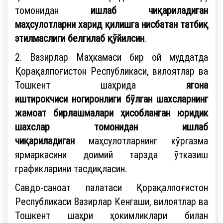
томонидан
ишлаб чиқариладиган
маҳсулотларни харид қилишга нисбатан татбиқ
этилмаслиги белгилаб қўйилсин
.
2. Вазирлар Маҳкамаси бир ой муддатда
Қорақалпоғистон Республикаси, вилоятлар ва
Тошкент шаҳрида
ягона
иштирокчиси
ногиронлиги бўлган шахсларнинг
жамоат бирлашмалари ҳисобланган юридик
шахслар томонидан ишлаб
чиқариладиган
маҳсулотларнинг кўргазма
ярмаркасини доимий тарзда ўтказиш
графикларини тасдиқласин.
Савдо-саноат палатаси Қорақалпоғистон
Республикаси Вазирлар Кенгаши, вилоятлар ва
Тошкент шаҳри ҳокимликлари билан