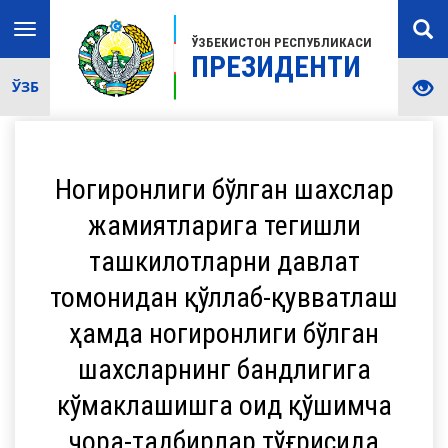
Toggle
ЎЗБЕКИСТОН РЕСПУБЛИКАСИ
navigation
ПРЕЗИДЕНТИ
ЎЗБ
Ногиронлиги бўлган шахслар
жамиятларига тегишли
ташкилотларни давлат
томонидан қўллаб-қувватлаш
ҳамда ногиронлиги бўлган
шахсларнинг бандлигига
кўмаклашишга оид қўшимча
чора-тадбирлар тўғрисида