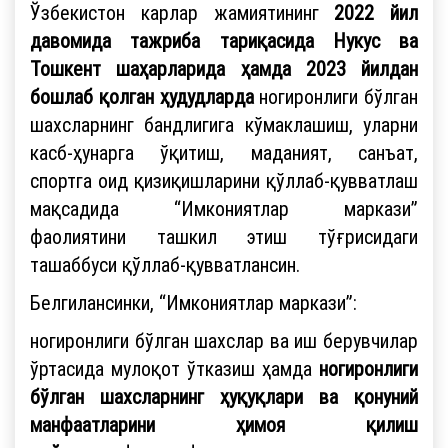
Ўзбекистон карлар жамиятининг
2022 йил
давомида тажриба тариқасида Нукус ва
Тошкент шаҳарларида ҳамда 2023 йилдан
бошлаб қолган ҳудудларда
ногиронлиги бўлган
шахсларнинг бандлигига кўмаклашиш, уларни
касб-ҳунарга ўқитиш, маданият, санъат,
спортга оид қизиқишларини қўллаб-қувватлаш
мақсадида “Имкониятлар маркази”
фаолиятини ташкил этиш тўғрисидаги
ташаббуси қўллаб-қувватлансин.
Белгилансинки, “Имкониятлар маркази”:
ногиронлиги бўлган шахслар ва иш берувчилар
ўртасида мулоқот ўтказиш ҳамда
ногиронлиги
бўлган шахсларнинг ҳуқуқлари ва қонуний
манфаатларини ҳимоя қилиш