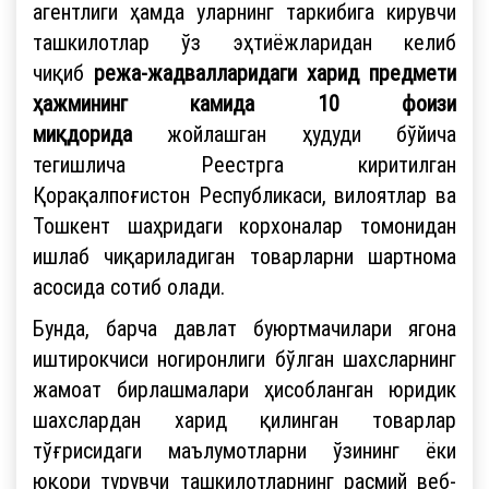
агентлиги ҳамда уларнинг таркибига кирувчи
ташкилотлар ўз эҳтиёжларидан келиб
чиқиб
режа-жадвалларидаги харид предмети
ҳажмининг камида 10 фоизи
миқдорида
жойлашган ҳудуди бўйича
тегишлича Реестрга киритилган
Қорақалпоғистон Республикаси, вилоятлар ва
Тошкент шаҳридаги корхоналар томонидан
ишлаб чиқариладиган товарларни шартнома
асосида сотиб олади.
Бунда, барча давлат буюртмачилари ягона
иштирокчиси ногиронлиги бўлган шахсларнинг
жамоат бирлашмалари ҳисобланган юридик
шахслардан харид қилинган товарлар
тўғрисидаги маълумотларни ўзининг ёки
юқори турувчи ташкилотларнинг расмий веб-