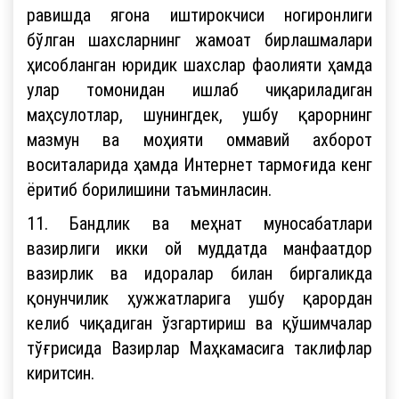
равишда ягона иштирокчиси ногиронлиги
бўлган шахсларнинг жамоат бирлашмалари
ҳисобланган юридик шахслар фаолияти ҳамда
улар томонидан ишлаб чиқариладиган
маҳсулотлар, шунингдек, ушбу қарорнинг
мазмун ва моҳияти оммавий ахборот
воситаларида ҳамда Интернет тармоғида кенг
ёритиб борилишини таъминласин.
11. Бандлик ва меҳнат муносабатлари
вазирлиги икки ой муддатда манфаатдор
вазирлик ва идоралар билан биргаликда
қонунчилик ҳужжатларига ушбу қарордан
келиб чиқадиган ўзгартириш ва қўшимчалар
тўғрисида Вазирлар Маҳкамасига таклифлар
киритсин.