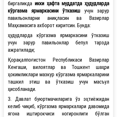
биргаликда
икки ҳафта муддатда ҳудудларда
кўргазма ярмаркасини ўтказиш
учун зарур
павильонларни аниқласин ва Вазирлар
Маҳкамасига ахборот киритсин. Бунда:
ҳудудларда кўргазма ярмаркасини ўтказиш
учун зарур павильонлар бепул тарзда
ажратилади;
Қорақалпоғистон Республикаси Вазирлар
Кенгаши, вилоятлар ва Тошкент шаҳри
ҳокимликлари мазкур кўргазма ярмаркаларини
ташкил этиш ва ўтказиш учун масъул
ҳисобланади.
3. Давлат буюртмачиларига ўз эҳтиёжидан
келиб чиқиб, кўргазма ярмаркалари давомида
ягона иштирокчиси ногиронлиги бўлган