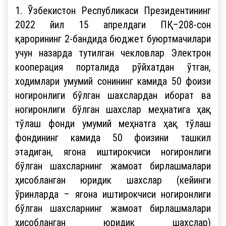
1. Ўзбекистон Республикаси Президентининг
2022 йил 15 апрелдаги ПҚ–208-сон
қарорининг 2-бандида бюджет буюртмачилари
учун назарда тутилган чекловлар Электрон
кооперация порталида рўйхатдан ўтган,
ходимлари умумий сонининг камида 50 фоизи
ногиронлиги бўлган шахслардан иборат ва
ногиронлиги бўлган шахслар меҳнатига ҳақ
тўлаш фонди умумий меҳнатга ҳақ тўлаш
фондининг камида 50 фоизини ташкил
этадиган, ягона иштирокчиси ногиронлиги
бўлган шахсларнинг жамоат бирлашмалари
ҳисобланган юридик шахслар (кейинги
ўринларда – ягона иштирокчиси ногиронлиги
бўлган шахсларнинг жамоат бирлашмалари
ҳисобланган юридик шахслар)