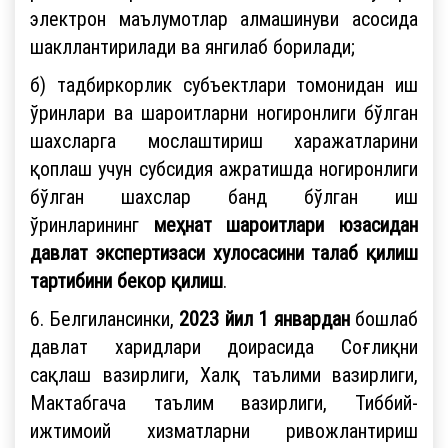
электрон маълумотлар алмашинуви асосида
шакллантирилади ва янгилаб борилади;
б)
тадбиркорлик субъектлари томонидан иш
ўринлари ва шароитларни ногиронлиги бўлган
шахсларга мослаштириш харажатларини
қоплаш учун субсидия ажратишда ногиронлиги
бўлган шахслар банд бўлган иш
ўринларининг
меҳнат шароитлари юзасидан
давлат экспертизаси хулосасини талаб қилиш
тартибини бекор қилиш
.
6. Белгилансинки,
2023 йил 1 январдан
бошлаб
давлат харидлари доирасида Соғлиқни
сақлаш вазирлиги, Халқ таълими вазирлиги,
Мактабгача таълим вазирлиги, Тиббий-
ижтимоий хизматларни ривожлантириш