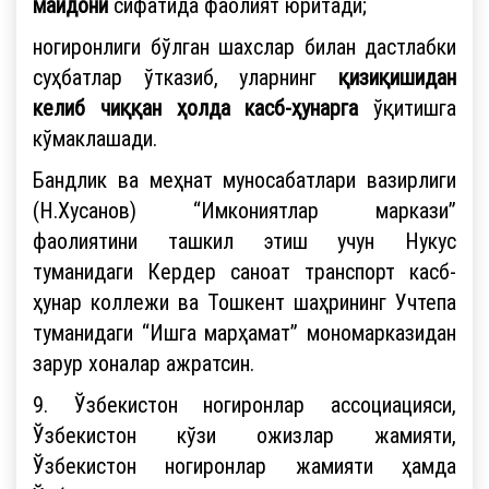
майдони
сифатида фаолият юритади;
ногиронлиги бўлган шахслар билан дастлабки
суҳбатлар ўтказиб, уларнинг
қизиқишидан
келиб чиққан ҳолда касб-ҳунарга
ўқитишга
кўмаклашади.
Бандлик ва меҳнат муносабатлари вазирлиги
(Н.Хусанов) “Имкониятлар маркази”
фаолиятини ташкил этиш учун Нукус
туманидаги Кердер саноат транспорт касб-
ҳунар коллежи ва Тошкент шаҳрининг Учтепа
туманидаги “Ишга марҳамат” мономарказидан
зарур хоналар ажратсин.
9. Ўзбекистон ногиронлар ассоциацияси,
Ўзбекистон кўзи ожизлар жамияти,
Ўзбекистон ногиронлар жамияти ҳамда