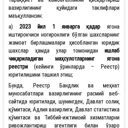
вазирлигининг қуйидаги таклифлари
маъқуллансин:
а)
2023 йил 1 январга қадар
ягона
иштирокчиси ногиронлиги бўлган шахсларнинг
жамоат бирлашмалари ҳисобланган юридик
шахслар ҳамда улар томонидан
ишлаб
чиқариладиган маҳсулотларнинг ягона
реестри
(кейинги ўринларда – Реестр)
юритилишини ташкил этиш;
Бунда, Реестр Бандлик ва меҳнат
муносабатлари вазирлигининг расмий веб-
сайтида юритилади, шунингдек, Давлат солиқ
қўмитаси, Адлия вазирлиги, Давлат статистика
қўмитаси ва Тиббий-ижтимоий хизматларни
ривожлантириш агентлиги билан ўзаро