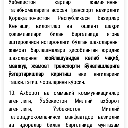
Ўзбекистон карлар жамиятининг
талабномаларига асосан Транспорт вазирлиги
Қорақалпоғистон Республикаси Вазирлар
Кенгаши, вилоятлар ва Тошкент шаҳри
ҳокимликлари билан биргаликда ягона
иштирокчиси ногиронлиги бўлган шахсларнинг
жамоат бирлашмалари ҳисобланган юридик
шахсларнинг
жойлашувидан келиб чиқиб,
мавжуд жамоат транспорти йўналишларига
ўзгартиришлар киритиш
ёки янгиларини
ташкил этиш чораларини кўрсин.
10. Ахборот ва оммавий коммуникациялар
агентлиги, Ўзбекистон Миллий ахборот
агентлиги, Ўзбекистон Миллий
телерадиокомпанияси манфаатдор вазирлик
ва идоралар билан биргаликда мунтазам