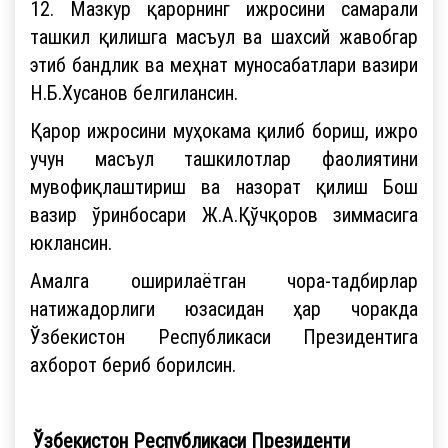
12. Мазкур қарорнинг ижросини самарали
ташкил қилишга масъул ва шахсий жавобгар
этиб бандлик ва меҳнат муносабатлари вазири
Н.Б.Хусанов белгилансин.
Қарор ижросини муҳокама қилиб бориш, ижро
учун масъул ташкилотлар фаолиятини
мувофиқлаштириш ва назорат қилиш Бош
вазир ўринбосари Ж.А.Қўчқоров зиммасига
юклансин.
Амалга оширилаётган чора-тадбирлар
натижадорлиги юзасидан ҳар чоракда
Ўзбекистон Республикаси Президентига
ахборот бериб борилсин.
Ўзбекистон Республикаси Президенти