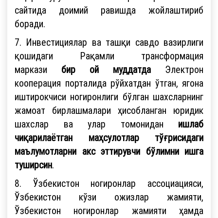
сайтида доимий равишда жойлаштириб
боради.
7. Инвестициялар ва ташқи савдо вазирлиги
қошидаги Рақамли трансформация
маркази
бир ой муддатда
Электрон
кооперация порталида рўйхатдан ўтган, ягона
иштирокчиси ногиронлиги бўлган шахсларнинг
жамоат бирлашмалари ҳисобланган юридик
шахслар ва улар томонидан
ишлаб
чиқарилаётган маҳсулотлар тўғрисидаги
маълумотларни акс эттирувчи бўлимни ишга
туширсин
.
8. Ўзбекистон ногиронлар ассоциацияси,
Ўзбекистон кўзи ожизлар жамияти,
Ўзбекистон ногиронлар жамияти ҳамда