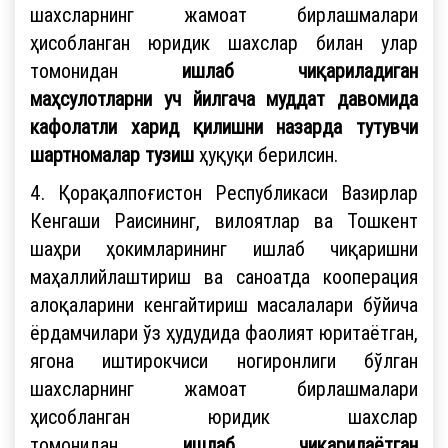
шахсларнинг жамоат бирлашмалари
ҳисобланган юридик шахслар билан улар
томонидан
ишлаб чиқариладиган
маҳсулотларни уч йилгача муддат давомида
кафолатли харид қилишни назарда тутувчи
шартномалар тузиш
ҳуқуқи берилсин.
4. Қорақалпоғистон Республикаси Вазирлар
Кенгаши Раисининг, вилоятлар ва Тошкент
шаҳри ҳокимларининг ишлаб чиқаришни
маҳаллийлаштириш ва саноатда кооперация
алоқаларини кенгайтириш масалалари бўйича
ёрдамчилари ўз ҳудудида фаолият юритаётган,
ягона иштирокчиси ногиронлиги бўлган
шахсларнинг жамоат бирлашмалари
ҳисобланган юридик шахслар
томонидан
ишлаб чиқарилаётган