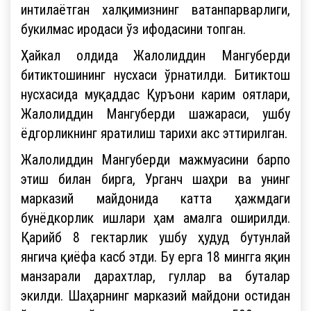
интилаётган халқимизнинг ватанпарварлиги,
букилмас иродаси ўз ифодасини топган.
Ҳайкал олдида Жалолиддин Мангуберди
битиктошининг нусхаси ўрнатилди. Битиктош
нусхасида муқаддас Қуръони карим оятлари,
Жалолиддин Мангуберди шажараси, ушбу
ёдгорликнинг яратилиш тарихи акс эттирилган.
Жалолиддин Мангуберди мажмуасини барпо
этиш билан бирга, Урганч шаҳри ва унинг
марказий майдонида катта ҳажмдаги
бунёдкорлик ишлари ҳам амалга оширилди.
Қарийб 8 гектарлик ушбу ҳудуд бутунлай
янгича қиёфа касб этди. Бу ерга 18 мингга яқин
манзарали дарахтлар, гуллар ва буталар
экилди. Шаҳарнинг марказий майдони остидан