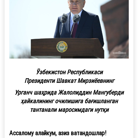
Ўзбекистон Республикаси
Президенти
Шавкат Мирзиёевнинг
Урганч шаҳрида
Жалолиддин Мангуберди
ҳайкалининг очилишига бағишланган
тантанали маросимдаги нутқи
Ассалому алайкум, азиз ватандошлар!