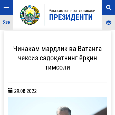
Toggle
ЎЗБЕКИСТОН РЕСПУБЛИКАСИ
navigation
ПРЕЗИДЕНТИ
ЎЗБ
Чинакам мардлик ва Ватанга
чексиз садоқатнинг ёрқин
тимсоли
29.08.2022