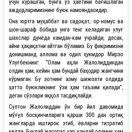
учун курашган, бунга ўз ҳаётини бағишлаган
аждодларимизнинг буюк намояндасидир.
Она юртга муҳаббат ва садоқат, ор-номус ва
шон-шараф бобида унга тенг келадиган улуғ
шахслар дунёда камдан-кам учрайди, десак,
айни ҳақиқатни айтган бўламиз. Бу фикримизни
донишманд аллома ва одил ҳукмдор Мирзо
Улуғбекнинг: “Олам аҳли Жалолиддиндан
олдин ҳам, кейин ҳам бундай баҳодир жангчини
кўрмаган. Бу зотнинг азму шижоати олдида
ҳатто буюкликнинг ўзи ҳам таъзим қилади”,
деган сўзлари яққол тасдиқлайди.
Султон Жалолиддин ўн бир йил давомида
мўғул босқинчиларига қарши 300 дан ортиқ
жангларда иштирок этиб, ёвларни титратиб
келди. Бундай жасорат ҳар қандай одамни ҳам