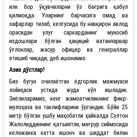
илк бор ўқувчиларни ўз бағрига қабул
қилмоқда. Уларнинг барчасига омад ва
зафарлар тилаб, келгусида бу навқирон авлод
орасидан улуғ саркарданинг муносиб
издошлари бўлган ҳақиқий ватанпарвар
ўғлонлар, жасур офицер ва генераллар
етишиб чиқади, деб ишонамиз.
Азиз дўстлар!
Биз бугун очилаётган ёдгорлик мажмуаси
лойиҳаси устида жуда кўп ишладик.
Зиёлиларимиз, кенг жамоатчиликнинг фикр-
мулоҳаза ва таклифларини ўргандик. Бўйи 25
метр бўлган ушбу маҳобатли ҳайкалда Султон
Жалолиддиннинг қатъиятли, мағрур сиймосида
келажакка катта ишонч ва шиддат билан