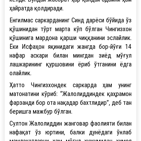
ҳайратда қолдиради.
Енгилмас саркарданинг Синд дарёси бўйида ўз
қўшинидан тўрт марта кўп бўлган Чингизхон
қўшинига мардона қарши чиққанини эслайлик.
Ёки Исфаҳон яқинидаги жангда бор-йўғи 14
нафар аскари билан мингдан зиёд мўғул
лашкарининг қуршовини ёриб ўтганини ёдга
олайлик.
Ҳатто Чингизхондек саркарда ҳам унинг
матонатини кўриб: “Жалолиддиндек қаҳрамон
фарзанди бор ота нақадар бахтлидир”, деб тан
беришга мажбур бўлган.
Султон Жалолиддин жанговар фаолияти билан
нафақат ўз юртини, балки дунёдаги ўнлаб
мамлакатларни ҳам мўғул ҳужумидан ҳимоя