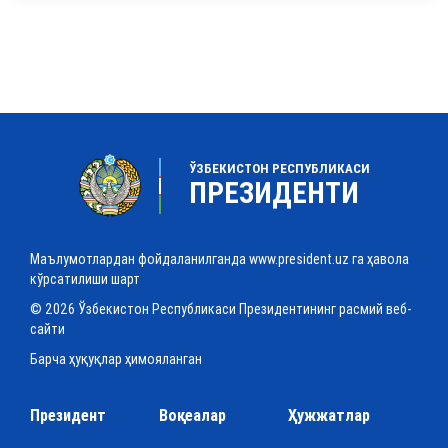
ЎЗБЕКИСТОН РЕСПУБЛИКАСИ
ПРЕЗИДЕНТИ
Маълумотлардан фойдаланилганда www.president.uz га ҳавола
кўрсатилиши шарт
© 2026 Ўзбекистон Республикаси Президентининг расмий веб-
сайти
Барча ҳуқуқлар ҳимояланган
Президент
Воқеалар
Ҳужжатлар