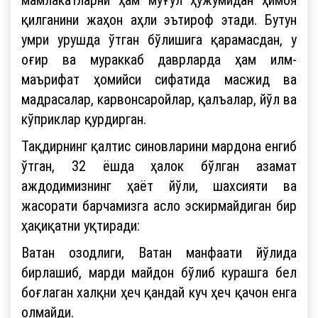
қилганини жаҳон аҳли эътироф этади. Бутун
умри урушда ўтган бўлишига қарамасдан, у
оғир ва мураккаб даврларда ҳам илм-
маърифат ҳомийси сифатида масжид ва
мадрасалар, карвонсаройлар, қалъалар, йўл ва
кўприклар қурдирган.
Тақдирнинг қалтис синовларини мардона енгиб
ўтган, 32 ёшда ҳалок бўлган азамат
аждодимизнинг ҳаёт йўли, шахсияти ва
жасорати барчамизга асло эскирмайдиган бир
ҳақиқатни уқтиради:
Ватан озодлиги, Ватан манфаати йўлида
бирлашиб, марди майдон бўлиб курашга бел
боғлаган халқни ҳеч қандай куч ҳеч қачон енга
олмайди.