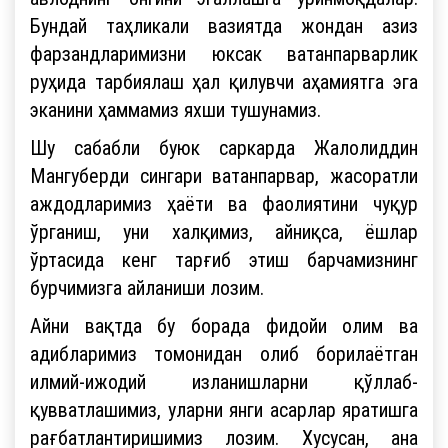
Бундай таҳликали вазиятда жондан азиз
фарзандларимизни юксак ватанпарварлик
руҳида тарбиялаш ҳал қилувчи аҳамиятга эга
эканини ҳаммамиз яхши тушунамиз.
Шу сабабли буюк саркарда Жалолиддин
Мангуберди сингари ватанпарвар, жасоратли
аждодларимиз ҳаёти ва фаолиятини чуқур
ўрганиш, уни халқимиз, айниқса, ёшлар
ўртасида кенг тарғиб этиш барчамизнинг
бурчимизга айланиши лозим.
Айни вақтда бу борада фидойи олим ва
адибларимиз томонидан олиб борилаётган
илмий-ижодий изланишларни қўллаб-
қувватлашимиз, уларни янги асарлар яратишга
рағбатлантиришимиз лозим. Хусусан, ана