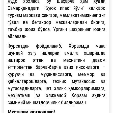
Худо хоҳласа, бу шаҳарча ҳам худди
Самарқанддаги “Буюк ипак йўли” халқаро
туризм маркази сингари, мамлакатимизнинг энг
гўзал ва бетакрор масканларидан бирига,
таъбир жоиз бўлса, Урганч шаҳрининг юзига
айланади.
Фурсатдан фойдаланиб, Хоразмда мана
шундай эзгу ишларни амалга оширишда
иштирок этган ва меҳнатини давом
эттираётган барча-барча азиз инсонларга –
қурувчи ва муҳандисларга, меъмор ва
ҳайкалтарошларга, техник мутахассис ва
мутасаддиларга, чет эллик ҳамкорларимизга,
меҳнаткаш ва олижаноб Хоразм аҳлига
самимий миннатдорчилик билдираман.
Муҳтарам юртдошлар!