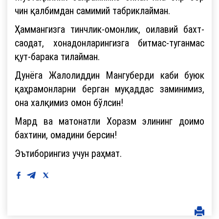
чин қалбимдан самимий табриклайман.
Ҳаммангизга тинчлик-омонлик, оилавий бахт-
саодат, хонадонларингизга битмас-туганмас
қут-барака тилайман.
Дунёга Жалолиддин Мангуберди каби буюк
қаҳрамонларни берган муқаддас заминимиз,
она халқимиз омон бўлсин!
Мард ва матонатли Хоразм элининг доимо
бахтини, омадини берсин!
Эътиборингиз учун раҳмат.