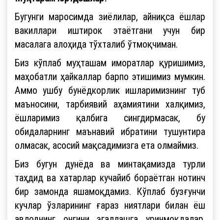
Бугунги маросимда зиёлилар, айниқса ёшлар
вакиллари иштирок этаётгани учун бир
масалага алоҳида тўхталиб ўтмоқчиман.
Биз кўплаб муҳташам иморатлар қуришимиз,
маҳобатли ҳайкаллар барпо этишимиз мумкин.
Аммо ушбу бунёдкорлик ишларимизнинг туб
маъносини, тарбиявий аҳамиятини халқимиз,
ёшларимиз қалбига сингдирмасак, бу
обидаларнинг маънавий ибратини тушунтира
олмасак, асосий мақсадимизга ета олмаймиз.
Биз бугун дунёда ва минтақамизда турли
таҳдид ва хатарлар кучайиб бораётган нотинч
бир замонда яшамоқдамиз. Кўплаб бузғунчи
кучлар ўзларининг ғараз ниятлари билан ёш
авлоднинг онгини эгаллашга уринмоқдалар.