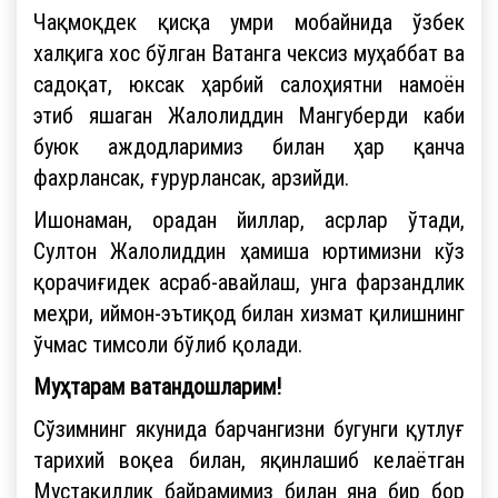
Чақмоқдек қисқа умри мобайнида ўзбек
халқига хос бўлган Ватанга чексиз муҳаббат ва
садоқат, юксак ҳарбий салоҳиятни намоён
этиб яшаган Жалолиддин Мангуберди каби
буюк аждодларимиз билан ҳар қанча
фахрлансак, ғурурлансак, арзийди.
Ишонаман, орадан йиллар, асрлар ўтади,
Султон Жалолиддин ҳамиша юртимизни кўз
қорачиғидек асраб-авайлаш, унга фарзандлик
меҳри, иймон-эътиқод билан хизмат қилишнинг
ўчмас тимсоли бўлиб қолади.
Муҳтарам ватандошларим!
Сўзимнинг якунида барчангизни бугунги қутлуғ
тарихий воқеа билан, яқинлашиб келаётган
Мустақиллик байрамимиз билан яна бир бор