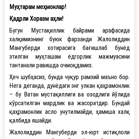
Муҳтарам меҳмонлар!
Қадрли Хоразм аҳли!
Бугун Мустақиллик байрами арафасида
халқимизнинг буюк фарзанди Жалолиддин
Мангуберди хотирасига бағишлаб бунёд
этилган муҳташам ёдгорлик мажмуасини
тантанали равишда очмоқдамиз.
Ҳеч шубҳасиз, бунда чуқур рамзий маъно бор.
Нега деганда, дунёдаги энг улкан қаҳрамонлик
– бу Ватан мустақиллиги ва озодлиги йўлида
кўрсатилган мардлик ва жасоратдир. Бундай
қаҳрамонлик асло унутилмайди, ҳамиша халқ
қалбида яшайди.
Жалолиддин Мангуберди эл-юрт истиқлоли