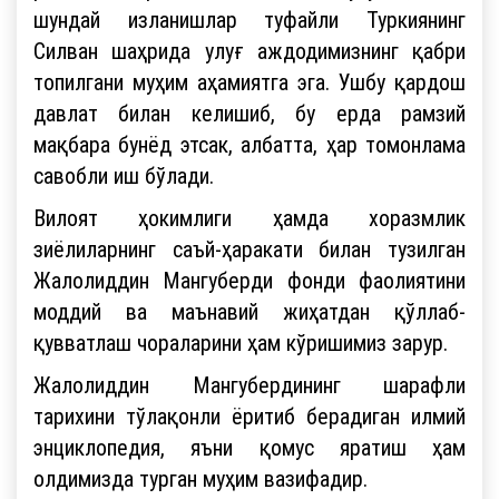
шундай изланишлар туфайли Туркиянинг
Силван шаҳрида улуғ аждодимизнинг қабри
топилгани муҳим аҳамиятга эга. Ушбу қардош
давлат билан келишиб, бу ерда рамзий
мақбара бунёд этсак, албатта, ҳар томонлама
савобли иш бўлади.
Вилоят ҳокимлиги ҳамда хоразмлик
зиёлиларнинг саъй-ҳаракати билан тузилган
Жалолиддин Мангуберди фонди фаолиятини
моддий ва маънавий жиҳатдан қўллаб-
қувватлаш чораларини ҳам кўришимиз зарур.
Жалолиддин Мангубердининг шарафли
тарихини тўлақонли ёритиб берадиган илмий
энциклопедия, яъни қомус яратиш ҳам
олдимизда турган муҳим вазифадир.