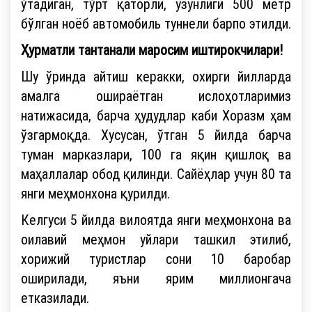
ўтадиган, тўрт қаторли, узунлиги 500 метр
бўлган ноёб автомобиль туннели барпо этилди.
Ҳурматли тантанали маросим иштирокчилари!
Шу ўринда айтиш керакки, охирги йилларда
амалга ошираётган ислоҳотларимиз
натижасида, барча ҳудудлар каби Хоразм ҳам
ўзгармоқда. Хусусан, ўтган 5 йилда барча
туман марказлари, 100 га яқин қишлоқ ва
маҳаллалар обод қилинди. Сайёҳлар учун 80 та
янги меҳмонхона қурилди.
Келгуси 5 йилда вилоятда янги меҳмонхона ва
оилавий меҳмон уйлари ташкил этилиб,
хорижий туристлар сони 10 баробар
оширилади, яъни ярим миллионгача
етказилади.