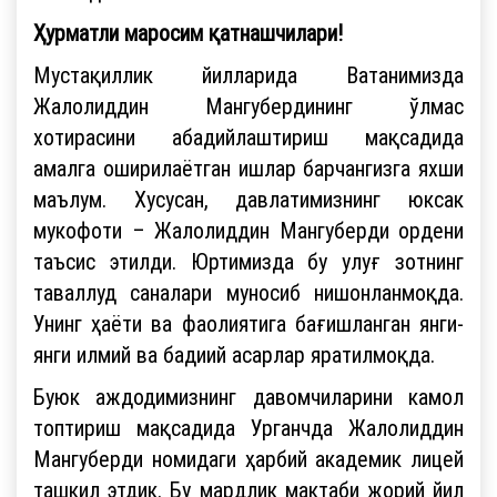
Ҳурматли маросим қатнашчилари!
Мустақиллик йилларида Ватанимизда
Жалолиддин Мангубердининг ўлмас
хотирасини абадийлаштириш мақсадида
амалга оширилаётган ишлар барчангизга яхши
маълум. Хусусан, давлатимизнинг юксак
мукофоти – Жалолиддин Мангуберди ордени
таъсис этилди. Юртимизда бу улуғ зотнинг
таваллуд саналари муносиб нишонланмоқда.
Унинг ҳаёти ва фаолиятига бағишланган янги-
янги илмий ва бадиий асарлар яратилмоқда.
Буюк аждодимизнинг давомчиларини камол
топтириш мақсадида Урганчда Жалолиддин
Мангуберди номидаги ҳарбий академик лицей
ташкил этдик. Бу мардлик мактаби жорий йил