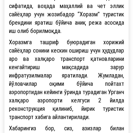
сифатида, воҳада маҳаллий ва чет эллик
сайёҳлар учун жозибадор “Хоразм” туристик
брендини яратиш бўйича аниқ режа асосида
иш олиб борилмоқда.
Хоразмга ташриф буюрадиган хорижий
сайёҳлар сонини кескин ошириш учун ҳудудлар
аро ва халқаро транспорт қатновларини
кенгайтириш мақсадида зарур
инфратузилмалар яратилади. Жумладан,
йўловчилар оқими бўйича пойтахт
аэропортидан кейинги ўринда турадиган Урганч
халқаро аэропорти келгуси 2 йилда
реконструкция қилиниб, йирик туристик
транспорт хабига айлантирилади.
Хабарингиз бор, сиз, азизлар билан