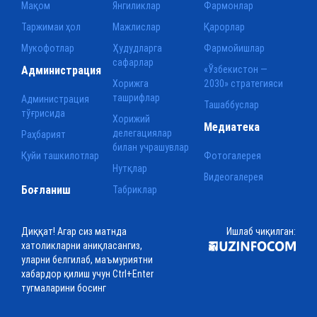
Мақом
Янгиликлар
Фармонлар
Таржимаи ҳол
Мажлислар
Қарорлар
Мукофотлар
Ҳудудларга
Фармойишлар
сафарлар
Администрация
«Ўзбекистон —
Хорижга
2030» стратегияси
ташрифлар
Администрация
Ташаббуслар
тўғрисида
Хорижий
Медиатека
делегациялар
Раҳбарият
билан учрашувлар
Қуйи ташкилотлар
Фотогалерея
Нутқлар
Видеогалерея
Боғланиш
Табриклар
Диққат! Агар сиз матнда
Ишлаб чиқилган:
хатоликларни аниқласангиз,
уларни белгилаб, маъмуриятни
хабардор қилиш учун Ctrl+Enter
тугмаларини босинг