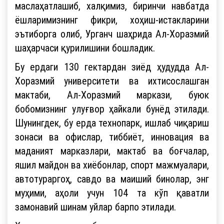
маслаҳатлашиб, халқимиз, биринчи навбатда
ёшларимизнинг фикри, хоҳиш-истакларини
эътиборга олиб, Урганч шаҳрида Ал-Хоразмий
шаҳарчаси қурилишини бошладик.
Бу ердаги 130 гектардан зиёд ҳудудда Ал-
Хоразмий университети ва ихтисослашган
мактаби, Ал-Хоразмий маркази, буюк
бобомизнинг улуғвор ҳайкали бунёд этилади.
Шунингдек, бу ерда технопарк, ишлаб чиқариш
зонаси ва офислар, тиббиёт, инновация ва
маданият марказлари, мактаб ва боғчалар,
яшил майдон ва хиёбонлар, спорт мажмуалари,
автотураргоҳ, савдо ва маиший бинолар, энг
муҳими, аҳоли учун 104 та кўп қаватли
замонавий шинам уйлар барпо этилади.