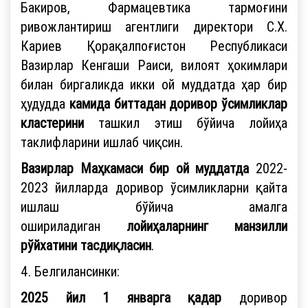
Бакиров, Фармацевтика тармоғини
ривожлантириш агентлиги директори С.Х.
Кариев Қорақалпоғистон Республикаси
Вазирлар Кенгаши Раиси, вилоят ҳокимлари
билан биргаликда икки ой муддатда ҳар бир
ҳудудда
камида биттадан
доривор ўсимликлар
кластерини
ташкил этиш бўйича лойиҳа
таклифларини ишлаб чиқсин.
Вазирлар Маҳкамаси бир ой муддатда
2022-
2023 йилларда доривор ўсимликларни қайта
ишлаш бўйича амалга
ошириладиган
лойиҳаларнинг манзилли
рўйхатини тасдиқласин
.
4. Белгилансинки:
2025 йил 1 январга қадар
доривор