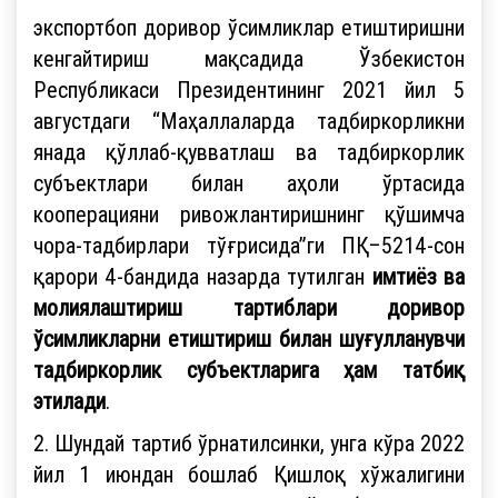
экспортбоп доривор ўсимликлар етиштиришни
кенгайтириш мақсадида Ўзбекистон
Республикаси Президентининг 2021 йил 5
августдаги “Маҳаллаларда тадбиркорликни
янада қўллаб-қувватлаш ва тадбиркорлик
субъектлари билан аҳоли ўртасида
кооперацияни ривожлантиришнинг қўшимча
чора-тадбирлари тўғрисида”ги ПҚ–5214-сон
қарори 4-бандида назарда тутилган
имтиёз ва
молиялаштириш тартиблари доривор
ўсимликларни етиштириш билан шуғулланувчи
тадбиркорлик субъектларига ҳам татбиқ
этилади
.
2. Шундай тартиб ўрнатилсинки, унга кўра 2022
йил 1 июндан бошлаб Қишлоқ хўжалигини