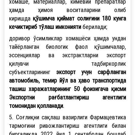
хомашё, материаллар, кимёвий препаратлар
ҳамда ҳимоя воситаларини олиб
киришда
қўшимча қиймат солиғини 180 кунга
кечиктириб тўлаш имконияти
берилади;
доривор ўсимликлар хомашёси ҳамда ундан
тайёрланган биологик фаол қўшимчалар,
эссенциялар ва экстрактларни экспорт
қилувчи тадбиркорлик
субъектларининг
экспорт учун сарфланган
автомобиль, темир йўл ва ҳаво транспортида
ташиш харажатларининг 50 фоизигача қисми
Экспортни рағбатлантириш агентлиги
томонидан қопланади
.
5. Соғлиқни сақлаш вазирлиги Фармацевтика
тармоғини ривожлантириш агентлиги билан
биргаликда 2022 йил 1 сентябрдан бошлаб