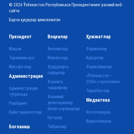
© 2026 Ўзбекистон Республикаси Президентининг расмий веб-
сайти
Барча ҳуқуқлар ҳимояланган
Президент
Воқеалар
Ҳужжатлар
Мақом
Янгиликлар
Фармонлар
Таржимаи ҳол
Мажлислар
Қарорлар
Мукофотлар
Ҳудудларга
Фармойишлар
сафарлар
Администрация
«Ўзбекистон —
Хорижга
2030» стратегияси
ташрифлар
Администрация
Ташаббуслар
тўғрисида
Хорижий
Медиатека
делегациялар
Раҳбарият
билан учрашувлар
Қуйи ташкилотлар
Фотогалерея
Нутқлар
Видеогалерея
Боғланиш
Табриклар