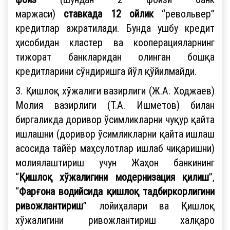
маржаси)
ставкада
12 ойлик
“револьвер”
кредитлар ажратилади. Бунда ушбу кредит
ҳисобидан кластер ва кооперацияларнинг
тижорат банкларидан олинган бошқа
кредитларини сўндиришга йўл қўйилмайди.
3. Қишлоқ хўжалиги вазирлиги (Ж.А. Ходжаев)
Молия вазирлиги (Т.А. Ишметов) билан
биргаликда доривор ўсимликларни чуқур қайта
ишлашни (доривор ўсимликларни қайта ишлаш
асосида тайёр маҳсулотлар ишлаб чиқаришни)
молиялаштириш учун Жаҳон банкининг
“
Қишлоқ хўжалигини модернизация қилиш
”,
“
Фарғона водийсида қишлоқ тадбиркорлигини
ривожлантириш
” лойиҳалари ва Қишлоқ
хўжалигини ривожлантириш халқаро