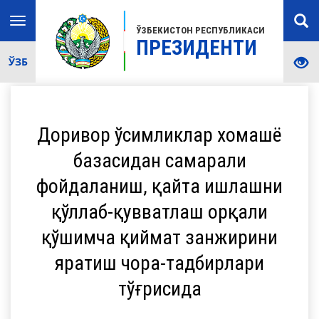
Toggle
ЎЗБЕКИСТОН РЕСПУБЛИКАСИ
navigation
ПРЕЗИДЕНТИ
ЎЗБ
Доривор ўсимликлар хомашё
базасидан самарали
фойдаланиш, қайта ишлашни
қўллаб-қувватлаш орқали
қўшимча қиймат занжирини
яратиш чора-тадбирлари
тўғрисида