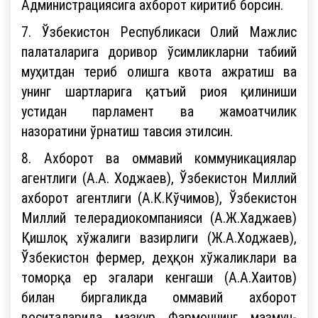
Администрациясига ахборот киритиб борсин.
7. Ўзбекистон Республикаси Олий Мажлис
палаталарига доривор ўсимликларни табиий
муҳитдан териб олишга квота ажратиш ва
унинг шартларига қатъий риоя қилиниши
устидан парламент ва жамоатчилик
назоратини ўрнатиш тавсия этилсин.
8. Ахборот ва оммавий коммуникациялар
агентлиги (А.А. Ходжаев), Ўзбекистон Миллий
ахборот агентлиги (А.К.Кўчимов), Ўзбекистон
Миллий телерадиокомпанияси (А.Ж.Хаджаев)
Қишлоқ хўжалиги вазирлиги (Ж.А.Ходжаев),
Ўзбекистон фермер, деҳқон хўжаликлари ва
томорқа ер эгалари кенгаши (А.А.Хаитов)
билан биргаликда оммавий ахборот
воситаларида мазкур Фармоннинг мазмун-