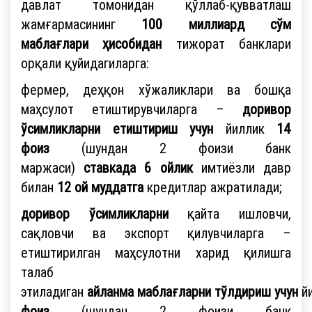
давлат томонидан қўллаб-қувватлаш
жамғармасининг
100 миллиард сўм
маблағлари ҳисобидан
тижорат банклари
орқали қуйидагиларга:
фермер, деҳқон хўжаликлари ва бошқа
маҳсулот етиштирувчиларга –
доривор
ўсимликларни етиштириш учун
йиллик
14
фоиз
(шундан 2 фоизи банк
маржаси)
ставкада
6 ойлик
имтиёзли давр
билан
12 ой муддатга
кредитлар ажратилади;
доривор ўсимликларни
қайта ишловчи,
сақловчи ва экспорт қилувчиларга –
етиштирилган маҳсулотни харид қилишга
талаб
этиладиган
айланма
маблағларни
тўлдириш
учун
й
фоиз
(шундан 2 фоизи банк