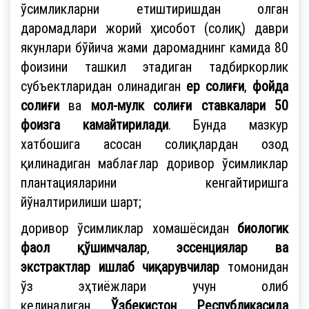
ўсимликларни етиштиришдан олган
даромадлари жорий ҳисобот (солиқ) даври
якунлари бўйича жами даромаднинг камида 80
фоизини ташкил этадиган тадбиркорлик
субъектларидан олинадиган
ер солиғи
,
фойда
солиғи
ва
мол-мулк солиғи ставкалари 50
фоизга камайтирилади
. Бунда мазкур
хатбошига асосан солиқлардан озод
қилинадиган маблағлар доривор ўсимликлар
плантацияларини кенгайтиришга
йўналтирилиши шарт;
доривор ўсимликлар хомашёсидан
биологик
фаол қўшимчалар
,
эссенциялар ва
экстрактлар
ишлаб чиқарувчилар
томонидан
ўз эҳтиёжлари учун олиб
келинадиган
Ўзбекистон Республикасида