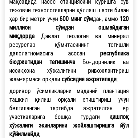
мақсадида насос станциясини қуришга сув
тежовчи технологияларни қўллаш шарти билан
ҳар бир метри учун
600 минг сўм
дан, аммо
120
миллион сўмдан ошмайдиган
миқдорда
Давлат геология ва минерал
ресурслар қўмитасининг тегишли
далолатномасига асосан
республика
бюджетидан тегишинча
Боғдорчилик ва
иссиқхона хўжалигини ривожлантириш
жамғармаси орқали
субсидия ажратилади
;
доривор ўсимликларни маданий плантация
ташкил қилиш орқали етиштириш учун
белгиланган тартибда ажратилган ер
участкаларига бошқа турдаги
қишлоқ
хўжалиги экинларини жойлаштиришга йўл
қўйилмайди
;