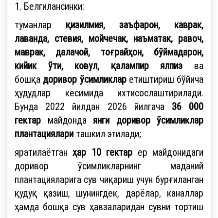
1. Белгилансинки:
туманлар
қизилмия, заъфарон, каврак,
лаванда, стевия, мойчечак, наъматак, равоч,
маврак, далачой, тоғрайҳон,
бўймадарон,
кийик ўти, ковул, қалампир ялпиз
ва
бошқа
доривор ўсимликлар
етиштириш бўйича
ҳудудлар кесимида ихтисослаштирилади.
Бунда 2022 йилдан 2026 йилгача
36 000
гектар
майдонда
янги доривор ўсимликлар
плантациялари
ташкил этилади;
яратилаётган
ҳар 10 гектар
ер майдонидаги
доривор ўсимликларнинг маданий
плантацияларига сув чиқариш учун бурғиланган
қудуқ қазиш, шунингдек, дарёлар, каналлар
ҳамда бошқа сув ҳавзаларидан сувни тортиш