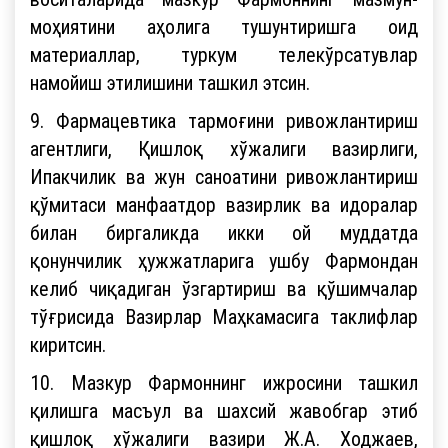
моҳиятини аҳолига тушунтиришга оид
материаллар, туркум телекўрсатувлар
намойиш этилишини ташкил этсин.
9. Фармацевтика тармоғини ривожлантириш
агентлиги, Қишлоқ хўжалиги вазирлиги,
Ипакчилик ва жун саноатини ривожлантириш
қўмитаси манфаатдор вазирлик ва идоралар
билан биргаликда икки ой муддатда
қонунчилик ҳужжатларига ушбу Фармондан
келиб чиқадиган ўзгартириш ва қўшимчалар
тўғрисида Вазирлар Маҳкамасига таклифлар
киритсин.
10. Мазкур Фармоннинг ижросини ташкил
қилишга масъул ва шахсий жавобгар этиб
қишлоқ хўжалиги вазири Ж.А. Ходжаев,