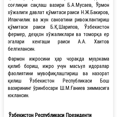
соғлиқни сақлаш вазири Б.А.Мусаев, Ўрмон
хўжалиги давлат қўмитаси раиси Н.Ж.Бакиров,
Ипакчилик ва жун саноатини ривожлантириш
қўмитаси раиси Б.Қ.Шарипов, Ўзбекистон
фермер, деҳқон хўжаликлари ва томорқа ер
эгалари кенгаши раиси А.А. Хаитов
белгилансин.
Фармон ижросини ҳар чоракда муҳокама
қилиб бориш, ижро учун масъул идоралар
фаолиятини мувофиқлаштириш ва назорат
қилиш Ўзбекистон Республикаси Бош
вазирининг ўринбосари Ш.М.Ғаниев зиммасига
юклансин.
Ўзбекистон Республикаси Президенти