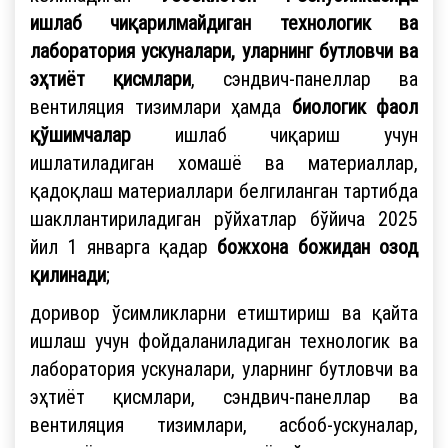
ишлаб чиқарилмайдиган технологик ва
лаборатория ускуналари, уларнинг бутловчи ва
эҳтиёт қисмлари
, сэндвич-панеллар ва
вентиляция тизимлари ҳамда
биологик фаол
қўшимчалар
ишлаб чиқариш учун
ишлатиладиган хомашё ва материаллар,
қадоқлаш материаллари белгиланган тартибда
шакллантириладиган рўйхатлар бўйича 2025
йил 1 январга қадар
божхона божидан озод
қилинади
;
доривор ўсимликларни етиштириш ва қайта
ишлаш учун фойдаланиладиган технологик ва
лаборатория ускуналари, уларнинг бутловчи ва
эҳтиёт қисмлари, сэндвич-панеллар ва
вентиляция тизимлари, асбоб-ускуналар,