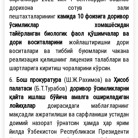
дорихона сотув зали
пештахталарининг
камида 10 фоизига
доривор
ўсимликлар хомашёсидан
тайёрланган
биологик фаол қўшимчалар ва
дори воситаларини
жойлаштиришни дори
воситалари ва тиббий буюмларни чакана
реализация қилишнинг лицензия талаблари ва
шартларига киритиш чораларини кўрсин.
6.
Бош прокуратура
(Ш.Ж.Рахимов) ва
Ҳисоб
палатаси
(Б.Т.Турабов)
доривор ўсимликларни
қайта ишлаш бўйича амалга ошириладиган
лойиҳалар
доирасидаги маблағларнинг
мақсадли ажратилиши ва сарфланиши устидан
доимий назорат ўрнатсин ҳамда ҳар ярим
йилда Ўзбекистон Республикаси Президенти