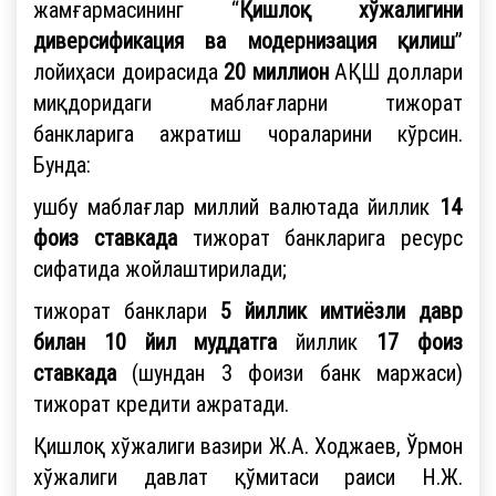
жамғармасининг “
Қишлоқ хўжалигини
диверсификация ва модернизация қилиш
”
лойиҳаси доирасида
20
миллион
АҚШ доллари
миқдоридаги маблағларни тижорат
банкларига ажратиш чораларини кўрсин.
Бунда:
ушбу маблағлар миллий валютада йиллик
14
фоиз ставкада
тижорат банкларига ресурс
сифатида жойлаштирилади;
тижорат банклари
5 йиллик имтиёзли давр
билан 10 йил муддатга
йиллик
17 фоиз
ставкада
(шундан 3 фоизи банк маржаси)
тижорат кредити ажратади.
Қишлоқ хўжалиги вазири Ж.А. Ходжаев, Ўрмон
хўжалиги давлат қўмитаси раиси Н.Ж.