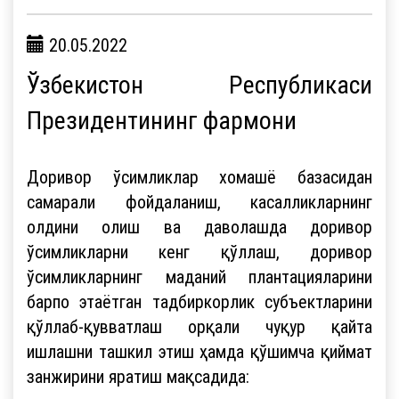
20.05.2022
Ўзбекистон Республикаси
Президентининг фармони
Доривор ўсимликлар хомашё базасидан
самарали фойдаланиш, касалликларнинг
олдини олиш ва даволашда доривор
ўсимликларни кенг қўллаш, доривор
ўсимликларнинг маданий плантацияларини
барпо этаётган тадбиркорлик субъектларини
қўллаб-қувватлаш орқали чуқур қайта
ишлашни ташкил этиш ҳамда қўшимча қиймат
занжирини яратиш мақсадида: