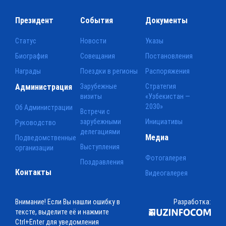
Президент
События
Документы
Статус
Новости
Указы
Биография
Совещания
Постановления
Награды
Поездки в регионы
Распоряжения
Администрация
Зарубежные
Стратегия
визиты
«Узбекистан —
2030»
Об Администрации
Встречи с
зарубежными
Инициативы
Руководство
делегациями
Медиа
Подведомственные
Выступления
организации
Фотогалерея
Поздравления
Контакты
Видеогалерея
Внимание! Если Вы нашли ошибку в
Разработка:
тексте, выделите её и нажмите
Ctrl+Enter для уведомления