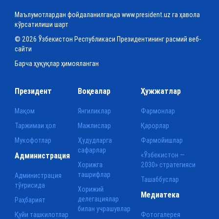
Маълумотлардан фойдаланилганда www.president.uz га ҳавола
кўрсатилиши шарт
© 2026 Ўзбекистон Республикаси Президентининг расмий веб-
сайти
Барча ҳуқуқлар ҳимояланган
Президент
Воқеалар
Ҳужжатлар
Мақом
Янгиликлар
Фармонлар
Таржимаи ҳол
Мажлислар
Қарорлар
Мукофотлар
Ҳудудларга
Фармойишлар
сафарлар
Администрация
«Ўзбекистон —
Хорижга
2030» стратегияси
ташрифлар
Администрация
Ташаббуслар
тўғрисида
Хорижий
Медиатека
делегациялар
Раҳбарият
билан учрашувлар
Қуйи ташкилотлар
Фотогалерея