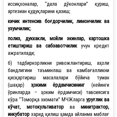
иссиқхоналар, “дала дўконлари” қуриш,
артезиан қудуқларини қазиш;
кичик интенсив боғдорчилик, лимончилик ва
узумчилик;
полиз, дуккакли, мойли экинлар, картошка
етиштириш ва сабзавотчилик
учун кредит
ажратилади;
б) тадбиркорликни ривожлантириш, аҳоли
бандлигини таъминлаш ва камбағалликни
қисқартириш масалалари бўйича туман
(шаҳар)
ҳокими ёрдамчисининг
(кейинги
ўринларда – ҳоким ёрдамчиси) тавсиясига
кўра “Томорқа хизмати” МЧЖларга
уруғлик ва
кўчат, мотокультиватор
ва
минитрактор,
инкубатор
харид қилиш ҳамда айланма маблағ