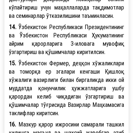
кўпайтириш учун маҳаллаларда тақдимотлар
ва семинарлар ўтказилишини таъминласин.
14.
Ўзбекистон Республикаси Президентининг
ва Ўзбекистон Республикаси Ҳукуматининг
айрим қарорларига 3-иловага мувофиқ
ўзгартириш ва қўшимчалар киритилсин.
15.
Ўзбекистон Фермер, деҳқон хўжаликлари
ва томорқа ер эгалари кенгаши Қишлоқ
хўжалиги вазирлиги билан биргаликда икки ой
муддатда қонунчилик ҳужжатларига ушбу
қарордан келиб чиқадиган ўзгартириш ва
қўшимчалар тўғрисида Вазирлар Маҳкамасига
таклифлар киритсин.
16.
Мазкур қарор ижросини самарали ташкил
қилишга масъул ва шахсий жавобгар этиб