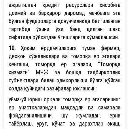
ажратилган кредит ресурслари ҳисобига
доимий ва барқарор даромад манбаига эга
бўлган фуқароларга қонунчиликда белгиланган
тартибда ўзини ўзи банд қилган шахс
сифатида рўйхатдан ўтишларига кўмаклашсин.
10.
Ҳоким ёрдамчиларига туман фермер,
деҳқон хўжаликлари ва томорқа ер эгалари
кенгаши, томорқа ер эгалари, “Томорқа
хизмати” МЧЖ ва бошқа тадбиркорлик
субъектлари билан ҳамкорликни йўлга қўйган
ҳолда қуйидаги вазифалар юклансин:
уйма-уй юриш орқали томорқа ер эгаларининг
ер участкаларидан мақсадли ва самарали
фойдаланилишини, шу жумладан, ерни
тайёрлаш, уруғ, кўчат ва дарахтлар экиш,