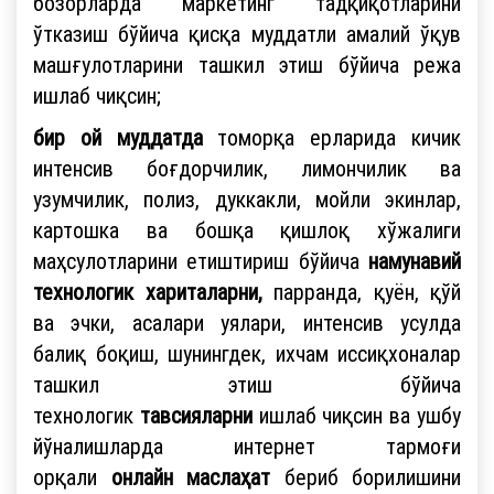
бозорларда маркетинг тадқиқотларини
ўтказиш бўйича қисқа муддатли амалий ўқув
машғулотларини ташкил этиш бўйича режа
ишлаб чиқсин;
бир ой муддатда
томорқа ерларида кичик
интенсив боғдорчилик, лимончилик ва
узумчилик, полиз, дуккакли, мойли экинлар,
картошка ва бошқа қишлоқ хўжалиги
маҳсулотларини етиштириш бўйича
намунавий
технологик хариталарни,
парранда, қуён, қўй
ва эчки, асалари уялари, интенсив усулда
балиқ боқиш, шунингдек, ихчам иссиқхоналар
ташкил этиш бўйича
технологик
тавсияларни
ишлаб чиқсин ва ушбу
йўналишларда интернет тармоғи
орқали
онлайн маслаҳат
бериб борилишини