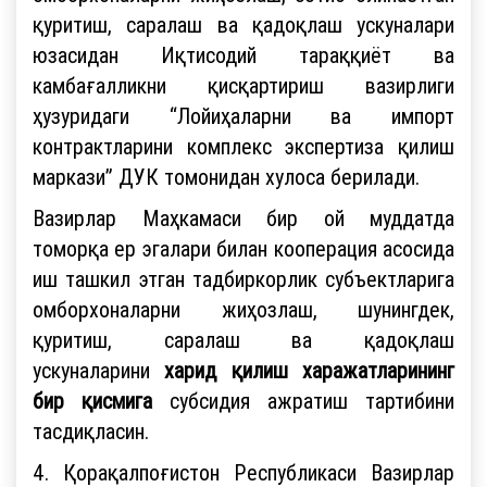
қуритиш, саралаш ва қадоқлаш ускуналари
юзасидан Иқтисодий тараққиёт ва
камбағалликни қисқартириш вазирлиги
ҳузуридаги “Лойиҳаларни ва импорт
контрактларини комплекс экспертиза қилиш
маркази” ДУК томонидан хулоса берилади.
Вазирлар Маҳкамаси бир ой муддатда
томорқа ер эгалари билан кооперация асосида
иш ташкил этган тадбиркорлик субъектларига
омборхоналарни жиҳозлаш, шунингдек,
қуритиш, саралаш ва қадоқлаш
ускуналарини
харид қилиш харажатларининг
бир қисмига
субсидия ажратиш тартибини
тасдиқласин.
4. Қорақалпоғистон Республикаси Вазирлар