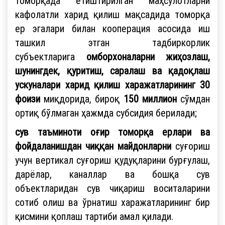
томорқада етиштирилган маҳсулотларни
кафолатли харид қилиш мақсадида томорқа
ер эгалари билан кооперация асосида иш
ташкил этган тадбиркорлик
субъектларига
омборхоналарни жиҳозлаш,
шунингдек, қуритиш, саралаш ва қадоқлаш
ускуналари харид қилиш харажатларининг 30
фоизи
миқдорида, бироқ
150 миллион
сўмдан
ортиқ бўлмаган ҳажмда субсидия берилади;
сув таъминоти оғир томорқа ерлари ва
фойдаланишдан чиққан майдонларни
суғориш
учун вертикал суғориш қудуқларини бурғулаш,
дарёлар, каналлар ва бошқа сув
объектларидан сув чиқариш воситаларини
сотиб олиш ва ўрнатиш харажатларининг бир
қисмини қоплаш тартиби амал қилади.