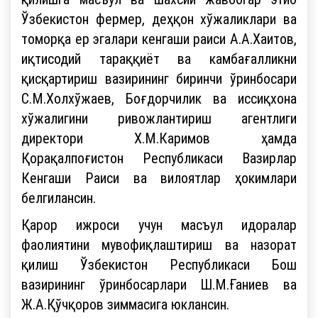
Ўзбекистон фермер, деҳқон хўжаликлари ва
томорқа ер эгалари кенгаши раиси А.А.Хаитов,
иқтисодий тараққиёт ва камбағалликни
қисқартириш вазирининг биринчи ўринбосари
С.М.Холхўжаев, Боғдорчилик ва иссиқхона
хўжалигини ривожлантириш агентлиги
директори Х.М.Каримов ҳамда
Қорақалпоғистон Республикаси Вазирлар
Кенгаши Раиси ва вилоятлар ҳокимлари
белгилансин.
Қарор ижроси учун масъул идоралар
фаолиятини мувофиқлаштириш ва назорат
қилиш Ўзбекистон Республикаси Бош
вазирининг ўринбосарлари Ш.М.Ғаниев ва
Ж.А.Қўчқоров зиммасига юклансин.