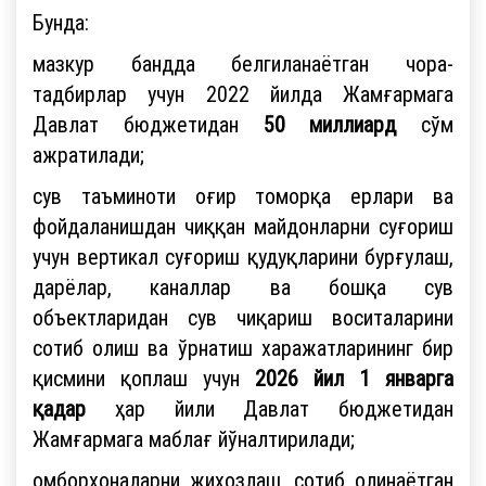
Бунда:
мазкур бандда белгиланаётган чора-
тадбирлар учун 2022 йилда Жамғармага
Давлат бюджетидан
50 миллиард
сўм
ажратилади;
сув таъминоти оғир томорқа ерлари ва
фойдаланишдан чиққан майдонларни суғориш
учун вертикал суғориш қудуқларини бурғулаш,
дарёлар, каналлар ва бошқа сув
объектларидан сув чиқариш воситаларини
сотиб олиш ва ўрнатиш харажатларининг бир
қисмини қоплаш учун
2026 йил 1 январга
қадар
ҳар йили Давлат бюджетидан
Жамғармага маблағ йўналтирилади;
омборхоналарни жиҳозлаш, сотиб олинаётган