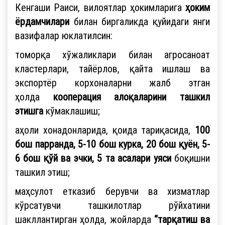
Кенгаши Раиси, вилоятлар ҳокимларига
ҳоким
ёрдамчилари
билан биргаликда қуйидаги янги
вазифалар юклатилсин:
томорқа хўжаликлари билан агросаноат
кластерлари, тайёрлов, қайта ишлаш ва
экспортёр корхоналарни жалб этган
ҳолда
кооперация алоқаларини ташкил
этишга
кўмаклашиш;
аҳоли хонадонларида, қоида тариқасида,
100
бош парранда, 5-10 бош курка, 20 бош қуён, 5-
6 бош қўй ва эчки, 5 та асалари уяси
боқишни
ташкил этиш;
маҳсулот етказиб берувчи ва хизматлар
кўрсатувчи ташкилотлар рўйхатини
шакллантирган ҳолда, жойларда
“тарқатиш ва