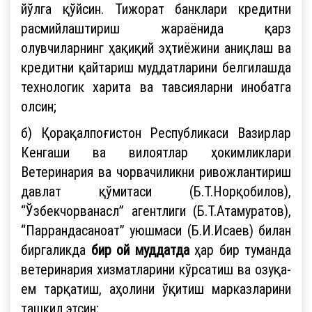
йўлга қўйсин. Тижорат банклари кредитни
расмийлаштириш жараёнида қарз
олувчиларнинг ҳақиқий эҳтиёжини аниқлаш ва
кредитни қайтариш муддатларини белгилашда
технологик харита ва тавсияларни инобатга
олсин;
б) Қорақалпоғистон Республикаси Вазирлар
Кенгаши ва вилоятлар ҳокимликлари
Ветеринария ва чорвачиликни ривожлантириш
давлат қўмитаси (Б.Т.Норқобилов),
“Ўзбекчорванасл” агентлиги (Б.Т.Атамуратов),
“Паррандасаноат” уюшмаси (Б.И.Исаев) билан
биргаликда
бир ой муддатда
ҳар бир туманда
ветеринария хизматларини кўрсатиш ва озуқа-
ем тарқатиш, аҳолини ўқитиш марказларини
ташкил этсин;