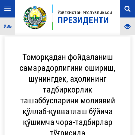
Toggle
ЎЗБЕКИСТОН РЕСПУБЛИКАСИ
navigation
ПРЕЗИДЕНТИ
ЎЗБ
Томорқадан фойдаланиш
самарадорлигини ошириш,
шунингдек, аҳолининг
тадбиркорлик
ташаббусларини молиявий
қўллаб-қувватлаш бўйича
қўшимча чора-тадбирлар
тўғрисида