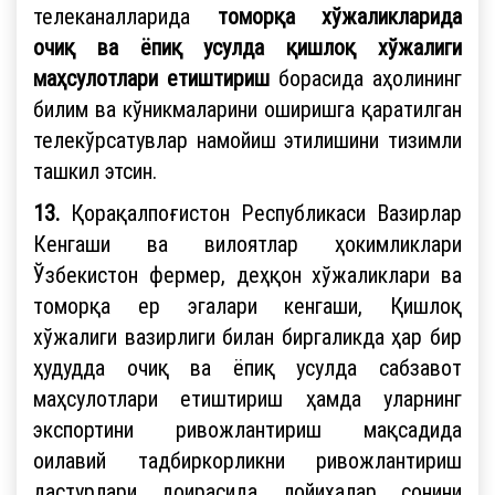
телеканалларида
томорқа хўжаликларида
очиқ ва ёпиқ усулда қишлоқ хўжалиги
маҳсулотлари етиштириш
борасида аҳолининг
билим ва кўникмаларини оширишга қаратилган
телекўрсатувлар намойиш этилишини тизимли
ташкил этсин.
13.
Қорақалпоғистон Республикаси Вазирлар
Кенгаши ва вилоятлар ҳокимликлари
Ўзбекистон фермер, деҳқон хўжаликлари ва
томорқа ер эгалари кенгаши, Қишлоқ
хўжалиги вазирлиги билан биргаликда ҳар бир
ҳудудда очиқ ва ёпиқ усулда сабзавот
маҳсулотлари етиштириш ҳамда уларнинг
экспортини ривожлантириш мақсадида
оилавий тадбиркорликни ривожлантириш
дастурлари доирасида лойиҳалар сонини