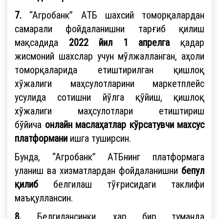
7.
“Агробанк” АТБ шахсий томорқалардан
самарали фойдаланишни тарғиб қилиш
мақсадида
2022 йил 1 апрелга
қадар
жисмоний шахслар учун мўлжалланган, аҳоли
томорқаларида етиштирилган қишлоқ
хўжалиги маҳсулотларини маркетплейс
усулида сотишни йўлга қўйиш, қишлоқ
хўжалиги маҳсулотлари етиштириш
бўйича
онлайн маслаҳатлар кўрсатувчи махсус
платформани
ишга туширсин.
Бунда, “Агробанк” АТБнинг платформага
уланиш ва хизматлардан фойдаланишни
бепул
қилиб
белгилаш тўғрисидаги таклифи
маъқуллансин.
8.
Белгилансинки, ҳар бир туманда