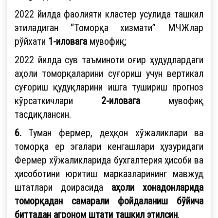
2022 йилда фаолияти кластер усулида ташкил
этиладиган “Томорқа хизмати” МЧЖлар
рўйхати
1-иловага
мувофиқ;
2022 йилда сув таъминоти оғир ҳудудлардаги
аҳоли томорқаларини суғориш учун вертикал
суғориш қудуқларини ишга тушириш прогноз
кўрсаткичлари
2-иловага
мувофиқ
тасдиқлансин.
6.
Туман фермер, деҳқон хўжаликлари ва
томорқа ер эгалари кенгашлари ҳузуридаги
Фермер хўжаликларида бухгалтерия ҳисоби ва
ҳисоботини юритиш марказларининг мавжуд
штатлари доирасида
аҳоли хонадонларида
томорқадан самарали фойдаланиш бўйича
биттадан агроном штати ташкил этилсин
.