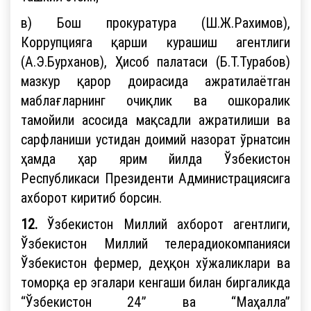
в) Бош прокуратура (Ш.Ж.Рахимов),
Коррупцияга қарши курашиш агентлиги
(А.Э.Бурханов), Ҳисоб палатаси (Б.Т.Турабов)
мазкур қарор доирасида ажратилаётган
маблағларнинг очиқлик ва ошкоралик
тамойили асосида мақсадли ажратилиши ва
сарфланиши устидан доимий назорат ўрнатсин
ҳамда ҳар ярим йилда Ўзбекистон
Республикаси Президенти Администрациясига
ахборот киритиб борсин.
12.
Ўзбекистон Миллий ахборот агентлиги,
Ўзбекистон Миллий телерадиокомпанияси
Ўзбекистон фермер, деҳқон хўжаликлари ва
томорқа ер эгалари кенгаши билан биргаликда
“Ўзбекистон 24” ва “Маҳалла”