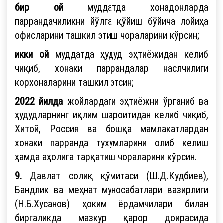
бир ой
муддатда хонадонларда
паррандачиликни йўлга қўйиш бўйича лойиҳа
офисларини ташкил этиш чораларини кўрсин;
икки ой
муддатда ҳудуд эҳтиёжидан келиб
чиқиб, хонаки паррандалар наслчилиги
корхоналарини ташкил этсин;
2022 йилда
жойлардаги эҳтиёжни ўрганиб ва
ҳудудларнинг иқлим шароитидан келиб чиқиб,
Хитой, Россия ва бошқа мамлакатлардан
хонаки парранда тухумларини олиб келиш
ҳамда аҳолига тарқатиш чораларини кўрсин.
9.
Давлат солиқ қўмитаси (Ш.Д.Кудбиев),
Бандлик ва меҳнат муносабатлари вазирлиги
(Н.Б.Хусанов) ҳоким ёрдамчилари билан
биргаликда мазкур қарор доирасида