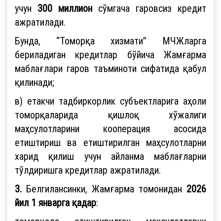
учун
300 миллион
сўмгача гаровсиз кредит
ажратилади.
Бунда, “Томорқа хизмати” МЧЖларга
бериладиган кредитлар бўйича Жамғарма
маблағлари гаров таъминоти сифатида қабул
қилинади;
в) етакчи тадбиркорлик субъектларига аҳоли
томорқаларида қишлоқ хўжалиги
маҳсулотларини кооперация асосида
етиштириш ва етиштирилган маҳсулотларни
харид қилиш учун айланма маблағларни
тўлдиришга кредитлар ажратилади.
3.
Белгилансинки, Жамғарма томонидан
2026
йил 1 январга қадар
: