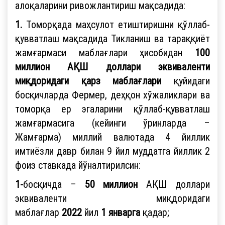
алоқаларини ривожлантириш мақсадида:
1.
Томорқада маҳсулот етиштиришни қўллаб-
қувватлаш мақсадида Тикланиш ва тараққиёт
жамғармаси маблағлари ҳисобидан
100
миллион АҚШ доллари эквиваленти
миқдоридаги қарз маблағлари
қуйидаги
босқичларда Фермер, деҳқон хўжаликлари ва
томорқа ер эгаларини қўллаб-қувватлаш
жамғармасига (кейинги ўринларда –
Жамғарма) миллий валютада 4 йиллик
имтиёзли давр билан 9 йил муддатга йиллик 2
фоиз ставкада йўналтирилсин:
1-
босқичда –
50 миллион
АҚШ доллари
эквиваленти миқдоридаги
маблағлар
2022
йил
1 январга
қадар;