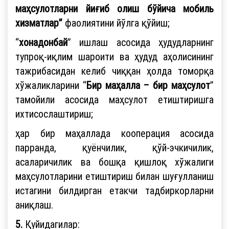
маҳсулотларни йиғиб олиш бўйича мобиль
хизматлар”
фаолиятини йўлга қўйиш;
“
хонадонбай
” ишлаш асосида ҳудудларнинг
тупроқ-иқлим шароити ва ҳудуд аҳолисининг
тажрибасидан келиб чиққан ҳолда томорқа
хўжаликларини “
Бир маҳалла – бир маҳсулот
”
тамойили асосида маҳсулот етиштиришга
ихтисослаштириш;
ҳар бир маҳаллада кооперация асосида
парранда, қуёнчилик, қўй-эчкичилик,
асаларичилик ва бошқа қишлоқ хўжалиги
маҳсулотларини етиштириш билан шуғулланиш
истагини билдирган етакчи тадбиркорларни
аниқлаш.
5.
Қуйидагилар: