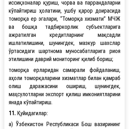
иссиқхоналар қуриш, чорва ва паррандаларни
кўпайтириш ҳолатини, ушбу қарор доирасида
томорқа ер эгалари, “Томорқа хизмати” МЧЖ
ва бошқа тадбиркорлик субъектларига
ажратилган кредитларнинг мақсадли
ишлатилишини, шунингдек, мазкур шахслар
ўртасидаги шартнома муносабатларига риоя
этилишини даврий мониторинг қилиб бориш;
томорқа ерларидан самарали фойдаланиш,
аҳоли томорқаларини хизматлар билан қамраб
олиш даражасини ошириш, шунингдек,
маҳсулотларни экспорт қилиш имкониятларини
янада кўпайтириш.
11.
Қуйидагилар:
а) Ўзбекистон Республикаси Бош вазирининг