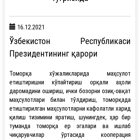
16.12.2021
Ўзбекистон Республикаси
Президентининг қарори
Томорқа хўжаликларида маҳсулот
етиштиришни кўпайтириш орқали аҳоли
даромадини ошириш, ички бозорни озиқ-овқат
маҳсулотлари билан тўлдириш, томорқада
етиштирилган маҳсулотларни кафолатли харид
қилиш тизимини яратиш, шунингдек, ҳар бир
туманда томорқа ер эгалари ва ишлаб
чиқарувчилар ўртасида кооперация