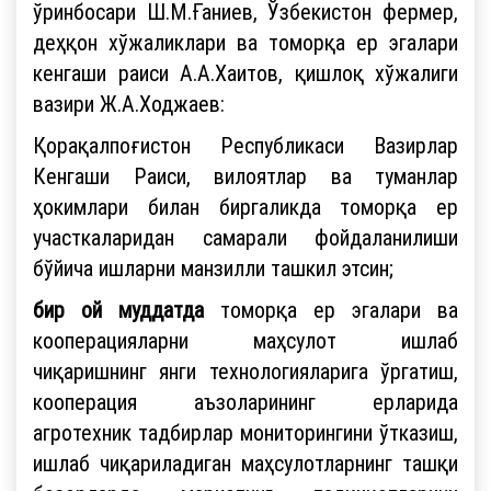
ўринбосари Ш.М.Ғаниев, Ўзбекистон фермер,
деҳқон хўжаликлари ва томорқа ер эгалари
кенгаши раиси А.А.Хаитов, қишлоқ хўжалиги
вазири Ж.А.Ходжаев:
Қорақалпоғистон Республикаси Вазирлар
Кенгаши Раиси, вилоятлар ва туманлар
ҳокимлари билан биргаликда томорқа ер
участкаларидан самарали фойдаланилиши
бўйича ишларни манзилли ташкил этсин;
бир ой муддатда
томорқа ер эгалари ва
кооперацияларни маҳсулот ишлаб
чиқаришнинг янги технологияларига ўргатиш,
кооперация аъзоларининг ерларида
агротехник тадбирлар мониторингини ўтказиш,
ишлаб чиқариладиган маҳсулотларнинг ташқи