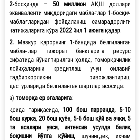
2-
босқичда –
50 миллион
АҚШ доллари
эквиваленти миқдоридаги маблағлар 1-босқич
маблағларидан фойдаланиш самарадорлиги
натижаларига кўра
2022
йил
1 июнга
қадар.
2.
Мазкур қарорнинг 1-бандида белгиланган
маблағлар тижорат банкларига ресурс
сифатида йўналтирилган ҳолда, томорқачилик
лойиҳаларини кредитлаш учун оилавий
тадбиркорликни ривожлантириш
дастурларида белгиланган шартлар асосида:
а)
томорқа ер эгаларига
:
қоида тариқасида,
100 бош парранда, 5-10
бош курка, 20 бош қуён, 5-6 бош қўй ва эчки, 5
та асалари уяси, интенсив усулда балиқ
боқишни йўлга қўйиш,
шунингдек, ихчам