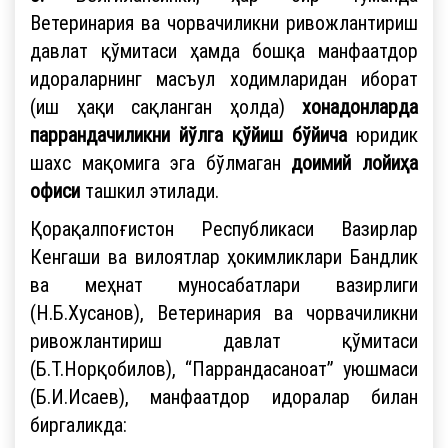
Ветеринария ва чорвачиликни ривожлантириш
давлат қўмитаси ҳамда бошқа манфаатдор
идораларнинг масъул ходимларидан иборат
(иш ҳақи сақланган ҳолда)
хонадонларда
паррандачиликни йўлга қўйиш бўйича
юридик
шахс мақомига эга бўлмаган
доимий лойиҳа
офиси
ташкил этилади.
Қорақалпоғистон Республикаси Вазирлар
Кенгаши ва вилоятлар ҳокимликлари Бандлик
ва меҳнат муносабатлари вазирлиги
(Н.Б.Хусанов), Ветеринария ва чорвачиликни
ривожлантириш давлат қўмитаси
(Б.Т.Норқобилов), “Паррандасаноат” уюшмаси
(Б.И.Исаев), манфаатдор идоралар билан
биргаликда: