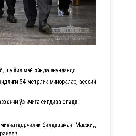
, шу йил май ойида якунланди.
ландлиги 54 метрлик миноралар, асосий
зхонни ўз ичига сиғдира олади.
га миннатдорчилик билдираман. Масжид
рзиёев.