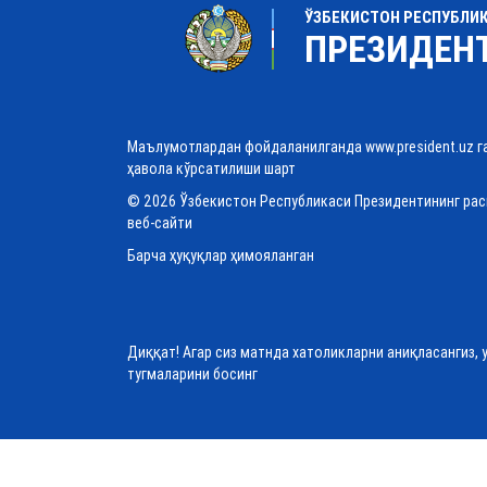
ЎЗБЕКИСТОН РЕСПУБЛИ
ПРЕЗИДЕН
Маълумотлардан фойдаланилганда www.president.uz г
ҳавола кўрсатилиши шарт
© 2026 Ўзбекистон Республикаси Президентининг ра
веб-сайти
Барча ҳуқуқлар ҳимояланган
Диққат! Агар сиз матнда хатоликларни аниқласангиз, 
тугмаларини босинг