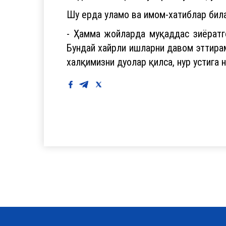
Шу ерда уламо ва имом-хатиблар бил
- Ҳамма жойларда муқаддас зиёратг
Бундай хайрли ишларни давом эттирам
халқимизни дуолар қилса, нур устига н