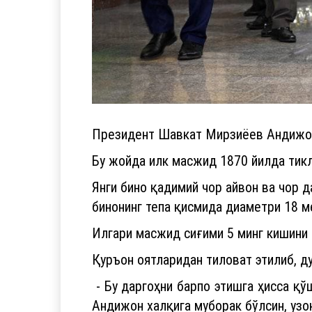
Президент Шавкат Мирзиёев Андижон
Бу жойда илк масжид 1870 йилда тикл
Янги бино қадимий чор айвон ва чор д
бинонинг тепа қисмида диаметри 18 м
Илгари масжид сиғими 5 минг кишини т
Қуръон оятларидан тиловат этилиб, д
- Бу даргоҳни барпо этишга ҳисса қў
Андижон халқига муборак бўлсин, узо