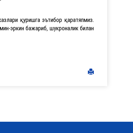
азлари қуришга эътибор қаратяпмиз.
эмин-эркин бажариб, шукроналик билан