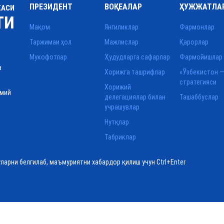
ПРЕЗИДЕНТ
ВОҚЕАЛАР
ҲУЖЖАТЛА
КАСИ
ТИ
Мақом
Янгиликлар
Фармонлар
Таржимаи ҳол
Мажлислар
Қарорлар
Мукофотлар
Ҳудудларга сафарлар
Фармойишлар
а
Хорижга ташрифлар
«Ўзбекистон —
стратегияси
Хорижий
смий
делегациялар билан
Ташаббуслар
учрашувлар
Нутқлар
Табриклар
уларни белгилаб, маъмуриятни хабардор қилиш учун Ctrl+Enter