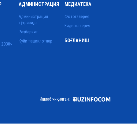
Р
АДМИНИСТРАЦИЯ
МЕДИАТЕКА
Администрация
Фотогалерея
тўғрисида
Видеогалерея
Раҳбарият
БОҒЛАНИШ
Қуйи ташкилотлар
 2030»
Ишлаб чиқилган: