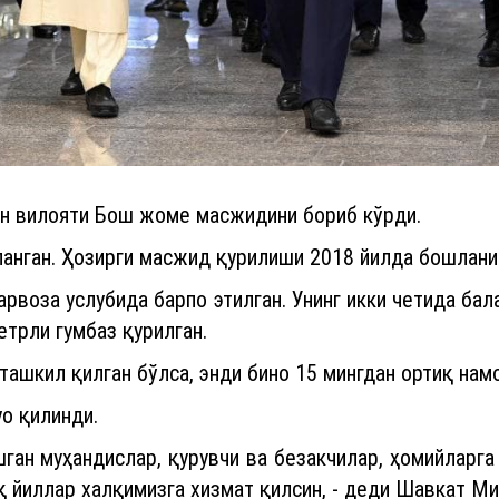
 вилояти Бош жоме масжидини бориб кўрди.
анган. Ҳозирги масжид қурилиши 2018 йилда бошланиб
арвоза услубида барпо этилган. Унинг икки четида ба
етрли гумбаз қурилган.
ашкил қилган бўлса, энди бино 15 мингдан ортиқ намо
уо қилинди.
шган муҳандислар, қурувчи ва безакчилар, ҳомийлар
қ йиллар халқимизга хизмат қилсин, - деди Шавкат Ми