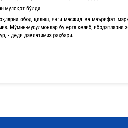
ан мулоқот бўлди.
оҳларни обод қилиш, янги масжид ва маърифат марк
из. Мўмин-мусулмонлар бу ерга келиб, ибодатларни 
ур, - деди давлатимиз раҳбари.