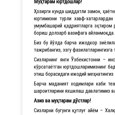
Муҳтарам юртдошлар!
Ҳозирги кунда шиддатли замон, ҳаётн
юртимизни турли хавф-хатарлардан 
умумбашарий қадриятларга эҳтиром 
бориш долзарб вазифага айланмоқда.
Биз бу йўлда барча ижодкор зиёлила
тажрибангиз, эзгу фазилатларингизга 
Сизларнинг янги Ўзбекистонни – ин
кўрсатаётган юртдошларимизнинг бад
этиш борасидаги ижодий меҳнатингиз 
Барча маданият ходимлари каби теа
шароитларини яхшилаш давлатимиз ва
Азиз ва муҳтарам дўстлар!
Сизларни бугунги қутлуғ айём – Халқ