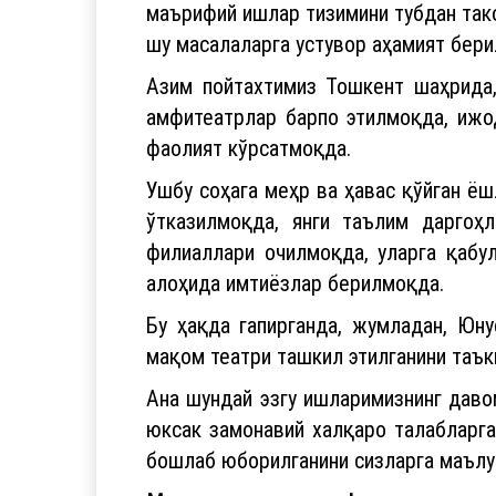
маърифий ишлар тизимини тубдан так
шу масалаларга устувор аҳамият бери
Азим пойтахтимиз Тошкент шаҳрида,
амфитеатрлар барпо этилмоқда, ижо
фаолият кўрсатмоқда.
Ушбу соҳага меҳр ва ҳавас қўйган ё
ўтказилмоқда, янги таълим даргоҳ
филиаллари очилмоқда, уларга қабу
алоҳида имтиёзлар берилмоқда.
Бу ҳақда гапирганда, жумладан, Юн
мақом театри ташкил этилганини таъ
Ана шундай эзгу ишларимизнинг даво
юксак замонавий халқаро талабларга
бошлаб юборилганини сизларга маълу