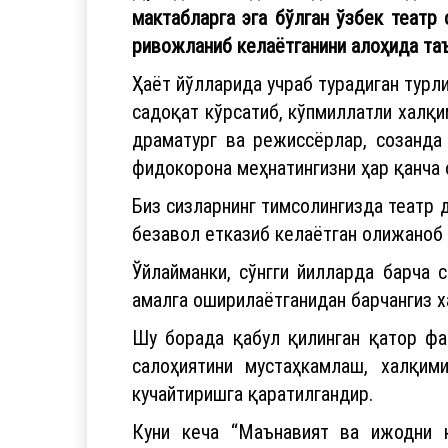
мактабларга эга бўлган ўзбек театр 
ривожланиб келаётганини алоҳида та
Ҳаёт йўлларида учраб турадиган турл
садоқат кўрсатиб, кўпмиллатли халқи
драматург ва режиссёрлар, созанда
фидокорона меҳнатингизни ҳар қанча о
Биз сизларнинг тимсолингизда театр 
безавол етказиб келаётган олижаноб 
Ўйлайманки, сўнгги йилларда барча 
амалга оширилаётганидан барчангиз х
Шу борада қабул қилинган қатор фа
салоҳиятини мустаҳкамлаш, халқим
кучайтиришга қаратилгандир.
Куни кеча “Маънавият ва ижодни 