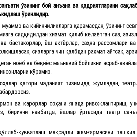
санъати ўзининг бой анъана ва қадриятларини сақла
ъкидлаш ўринлидир.
и муаммо ва қийинчиликларга қарамасдан, ўзининг севг
мизга сидқидилдан хизмат қилиб келаётган сиз, азизл
 ва бастакорлар, ёш актёрлар, саҳна рассомлари ва
лқишласак, сизларга чин қалбдан раҳмат айтсак, арзи
деган ноёб ва беқиёс маънавий бойликни асраб-авайла
инсонларни кўрамиз.
соҳалар қатори маданият тизимида, жумладан, теат
абардорсиз.
рмон ва қарорлар соҳани янада ривожлантириш, уни
из, биринчи навбатда, ёшлар ўртасида театр санъ
қўллаб-қувватлаш мақсадли жамғармасини ташкил 