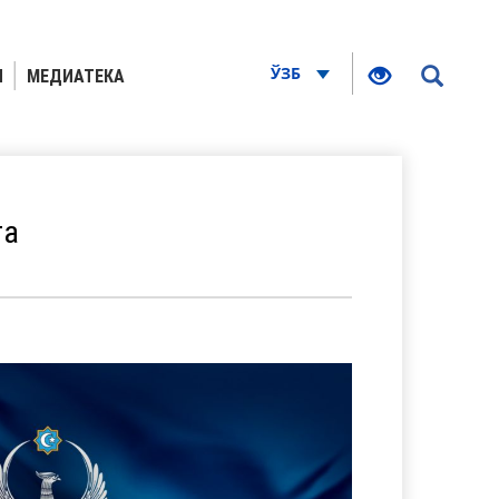
ЎЗБ
Я
МЕДИАТЕКА
га