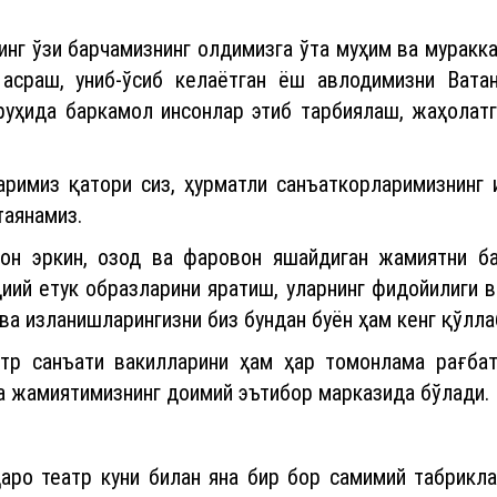
инг ўзи барчамизнинг олдимизга ўта муҳим ва муракка
асраш, униб-ўсиб келаётган ёш авлодимизни Вата
руҳида баркамол инсонлар этиб тарбиялаш, жаҳолат
римиз қатори сиз, ҳурматли санъаткорларимизнинг 
таянамиз.
сон эркин, озод ва фаровон яшайдиган жамиятни 
иий етук образларини яратиш, уларнинг фидойилиги в
ва изланишларингизни биз бундан буён ҳам кенг қўлла
тр санъати вакилларини ҳам ҳар томонлама рағба
 жамиятимизнинг доимий эътибор марказида бўлади.
аро театр куни билан яна бир бор самимий табриклаб