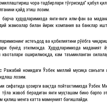
омиллаштириш чора-тадбирлари тўғрисида” қабул қил
лганини қайд этиш лозим.
 барча ҳудудларимизда янги-янги илм-фан ва мадан
дий жамоалар билан йирик компания ва банклар ишти
шларимизнинг истеъдод ва қобилиятини рўёбга чиқари
лари бунёд этилмоқда. Ҳудудларимизда маданият й
л квоталари оширилмоқда, кам таъминланган оилала
ус Ражабий номидаги Ўзбек миллий мусиқа санъати 
кидлаш лозим.
ми сифатида ҳозирги вақтда пойтахтимизда Ўзбек Ми
 тўла жавоб берадиган янги муҳташам бино барпо э
м қилиш менга катта мамнуният бағишлайди.