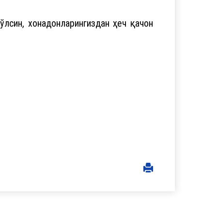
ўлсин, хонадонларингиздан ҳеч қачон