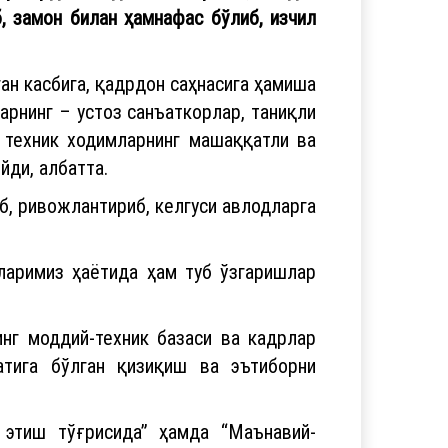
б, замон билан ҳамнафас бўлиб, изчил
ан касбига, қадрдон саҳнасига ҳамиша
арнинг – устоз санъаткорлар, таниқли
 техник ходимларнинг машаққатли ва
йди, албатта.
б, ривожлантириб, келгуси авлодларга
рларимиз ҳаётида ҳам туб ўзгаришлар
нг моддий-техник базаси ва кадрлар
атига бўлган қизиқиш ва эътиборни
этиш тўғрисида” ҳамда “Маънавий-