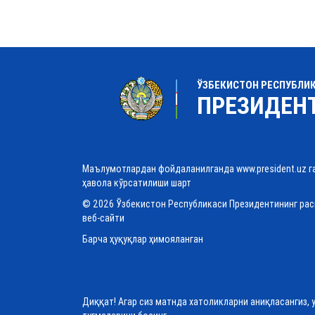
ЎЗБЕКИСТОН РЕСПУБЛИ
ПРЕЗИДЕН
Маълумотлардан фойдаланилганда www.president.uz г
ҳавола кўрсатилиши шарт
© 2026 Ўзбекистон Республикаси Президентининг ра
веб-сайти
Барча ҳуқуқлар ҳимояланган
Диққат! Агар сиз матнда хатоликларни аниқласангиз, 