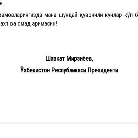
н.
амоаларингизда мана шундай қувончли кунлар кўп б
бахт ва омад аримасин!
Шавкат Мирзиёев,
Ўзбекистон Республикаси Президенти