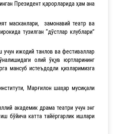
инган Президент қарорларида ҳам ана
ият масканлари, замонавий театр ва
рокида тузилган “дўстлар клублари”
ш учун ижодий танлов ва фестиваллар
ўналишидаги олий ўқув юртларининг
рга мансуб истеъдодли қизларимизга
институти, Марғилон шаҳар мусиқали
ллий академик драма театри учун энг
тиш бўйича катта тайёргарлик ишлари