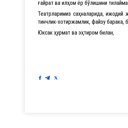
ғайрат ва илҳом ёр бўлишини тилайма
Театрларимиз саҳналарида, ижодий ж
тинчлик-хотиржамлик, файзу барака, 
Юксак ҳурмат ва эҳтиром билан,