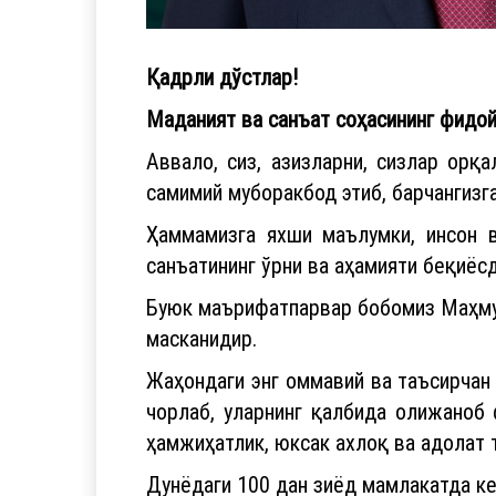
Қадрли дўстлар!
Маданият ва санъат соҳасининг фидой
Аввало, сиз, азизларни, сизлар орқ
самимий муборакбод этиб, барчангизг
Ҳаммамизга яхши маълумки, инсон в
санъатининг ўрни ва аҳамияти беқиёсд
Буюк маърифатпарвар бобомиз Маҳмуд
масканидир.
Жаҳондаги энг оммавий ва таъсирчан 
чорлаб, уларнинг қалбида олижаноб 
ҳамжиҳатлик, юксак ахлоқ ва адолат
Дунёдаги 100 дан зиёд мамлакатда к