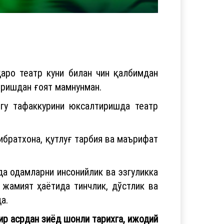
қаро театр куни билан чин қалбимдан
иришдан ғоят мамнунман.
нгу тафаккурини юксалтиришда театр
братхона, қутлуғ тарбия ва маърифат
да одамларни инсонийлик ва эзгуликка
 жамият ҳаётида тинчлик, дўстлик ва
а.
ир асрдан зиёд шонли тарихга, ижодий