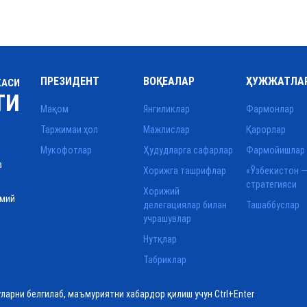
ПРЕЗИДЕНТ
ВОҚЕАЛАР
ҲУЖЖАТЛА
КАСИ
ТИ
Мақом
Янгиликлар
Фармонлар
Таржимаи ҳол
Мажлислар
Қарорлар
Мукофотлар
Ҳудудларга сафарлар
Фармойишлар
а
Хорижга ташрифлар
«Ўзбекистон —
стратегияси
Хорижий
смий
делегациялар билан
Ташаббуслар
учрашувлар
Нутқлар
Табриклар
уларни белгилаб, маъмуриятни хабардор қилиш учун Ctrl+Enter