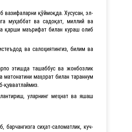
б вазифаларни қўймоқда. Хусусан, эл-
нга муҳаббат ва садоқат, миллий ва
га қарши маърифат билан кураш олиб
истеъдод ва салоҳиятингиз, билим ва
барпо этишда ташаббус ва жонбозлик
а матонатини маҳорат билан тараннум
б-қувватлаймиз.
тлантириш, уларнинг меҳнат ва яшаш
, барчангизга сиҳат-саломатлик, куч-