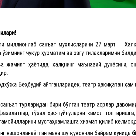
илари!
али миллионлаб санъат мухлисларини 27 март – Хал
а ўзимнинг чуқур ҳурматим ва эзгу тилакларимни билд
а жамият ҳаётида, халқнинг маънавий дунёсини, о
ир.
хўжа Беҳбудий айтганларидек, театр ҳақиқатан ҳам и
санъат турларидан бири бўлган театр асрлар давоми
фазилатлар, гўзал ҳис-туйғуларни камол топтиришга,
 тамойилларини мустаҳкамлашга хизмат қилиб келмоқд
енг нишонланаётган мана шу қувончли байрам кунида
б