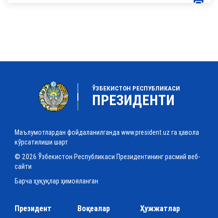
ЎЗБЕКИСТОН РЕСПУБЛИКАСИ
ПРЕЗИДЕНТИ
Маълумотлардан фойдаланилганда www.president.uz га ҳавола
кўрсатилиши шарт
© 2026 Ўзбекистон Республикаси Президентининг расмий веб-
сайти
Барча ҳуқуқлар ҳимояланган
Президент
Воқеалар
Ҳужжатлар