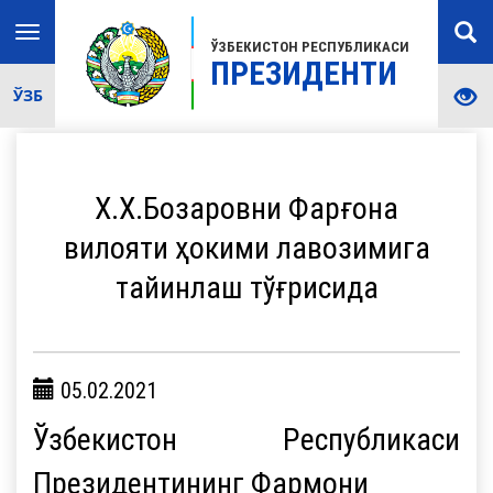
Toggle
ЎЗБЕКИСТОН РЕСПУБЛИКАСИ
navigation
ПРЕЗИДЕНТИ
ЎЗБ
Х.Х.Бозаровни Фарғона
вилояти ҳокими лавозимига
тайинлаш тўғрисида
05.02.2021
Ўзбекистон Республикаси
Президентининг Фармони