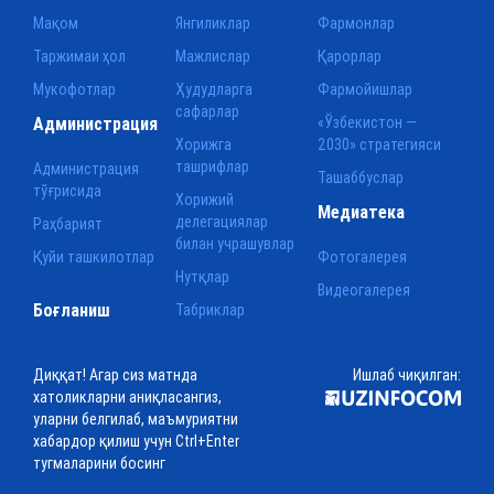
Мақом
Янгиликлар
Фармонлар
Таржимаи ҳол
Мажлислар
Қарорлар
Мукофотлар
Ҳудудларга
Фармойишлар
сафарлар
Администрация
«Ўзбекистон —
Хорижга
2030» стратегияси
ташрифлар
Администрация
Ташаббуслар
тўғрисида
Хорижий
Медиатека
делегациялар
Раҳбарият
билан учрашувлар
Қуйи ташкилотлар
Фотогалерея
Нутқлар
Видеогалерея
Боғланиш
Табриклар
Диққат! Агар сиз матнда
Ишлаб чиқилган:
хатоликларни аниқласангиз,
уларни белгилаб, маъмуриятни
хабардор қилиш учун Ctrl+Enter
тугмаларини босинг