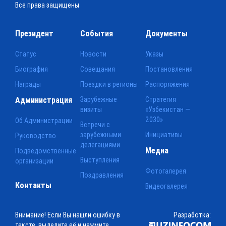
Все права защищены
Президент
События
Документы
Статус
Новости
Указы
Биография
Совещания
Постановления
Награды
Поездки в регионы
Распоряжения
Администрация
Зарубежные
Стратегия
визиты
«Узбекистан —
2030»
Об Администрации
Встречи с
зарубежными
Инициативы
Руководство
делегациями
Медиа
Подведомственные
Выступления
организации
Фотогалерея
Поздравления
Контакты
Видеогалерея
Внимание! Если Вы нашли ошибку в
Разработка:
тексте, выделите её и нажмите