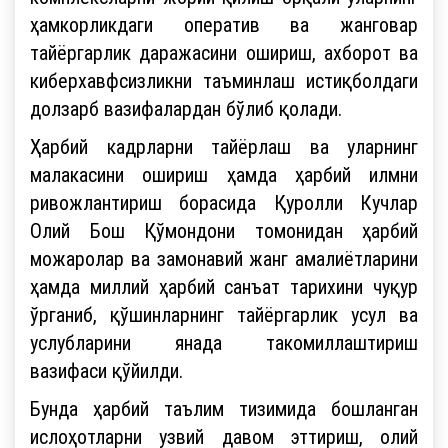
ҳамкорликдаги оператив ва жанговар
тайёргарлик даражасини ошириш, ахборот ва
киберхавфсизликни таъминлаш истиқболдаги
долзарб вазифалардан бўлиб қолади.
Ҳарбий кадрларни тайёрлаш ва уларнинг
малакасини ошириш ҳамда ҳарбий илмни
ривожлантириш борасида Қуролли Кучлар
Олий Бош Қўмондони томонидан ҳарбий
можаролар ва замонавий жанг амалиётларини
ҳамда миллий ҳарбий санъат тарихини чуқур
ўрганиб, қўшинларнинг тайёргарлик усул ва
услубларини янада такомиллаштириш
вазифаси қўйилди.
Бунда ҳарбий таълим тизимида бошланган
ислоҳотларни узвий давом эттириш, олий