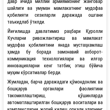
давр ичида миллий армиямизнинг жанговар
шайлиги ва умуман мамлакатнинг мудофаа
қобилияти сезиларли даражада ошгани
таъкидлаб ўтилди.
Йиғилишда давлатимиз раҳбари Қуролли
Кучларни ривожлантириш ва мамлакат
мудофаа қобилиятини янада мустаҳкамлаш
ҳамда бу борада замонавий ахборот-
коммуникация технологиялари ва илғор
инновацияларни кенг татбиқ этиш бўйича
муҳим кўрсатмалар берди.
Жумладан, барча даражадаги қўмондонлик ва
бошқарув органлари фаолиятини
такомиллаштириш, қўшинларда
автоматлаштирилган бошқарув воситалари ва
комплексларни жорий қилиш орқали уларнинг