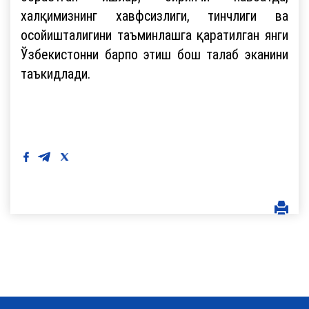
халқимизнинг хавфсизлиги, тинчлиги ва
осойишталигини таъминлашга қаратилган янги
Ўзбекистонни барпо этиш бош талаб эканини
таъкидлади.