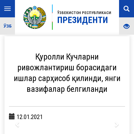
Toggle
ЎЗБЕКИСТОН РЕСПУБЛИКАСИ
navigation
ПРЕЗИДЕНТИ
ЎЗБ
Қуролли Кучларни
ривожлантириш борасидаги
ишлар сарҳисоб қилинди, янги
вазифалар белгиланди
12.01.2021