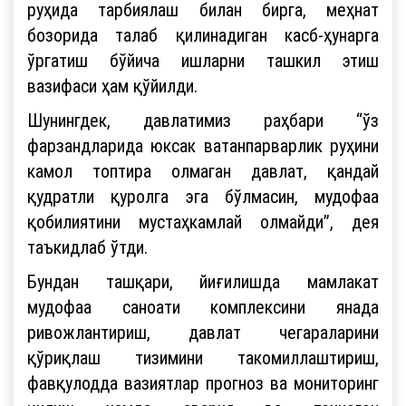
руҳида тарбиялаш билан бирга, меҳнат
бозорида талаб қилинадиган касб-ҳунарга
ўргатиш бўйича ишларни ташкил этиш
вазифаси ҳам қўйилди.
Шунингдек, давлатимиз раҳбари “ўз
фарзандларида юксак ватанпарварлик руҳини
камол топтира олмаган давлат, қандай
қудратли қуролга эга бўлмасин, мудофаа
қобилиятини мустаҳкамлай олмайди”, дея
таъкидлаб ўтди.
Бундан ташқари, йиғилишда мамлакат
мудофаа саноати комплексини янада
ривожлантириш, давлат чегараларини
қўриқлаш тизимини такомиллаштириш,
фавқулодда вазиятлар прогноз ва мониторинг