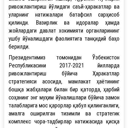
ривожлантириш йўлидаги саъй-ҳаракатлар ва
уларнинг натижалари батафсил сарҳисоб
қилинди. Вазирлик ва идоралар ҳамда
жойлардаги давлат хокимияти органларининг
ушбу йўналишдаги фаолиятига танқидий баҳо
берилди.
Президентимиз томонидан Ўзбекистон
Республикасини 2017-2021 йилларда
ривожлантириш бўйича Ҳаракатлар
стратегияси асосида, мамлакат ҳаётининг
бошқа жабҳалари билан бир қаторда, ҳарбий
соҳанинг энг муҳим йўналишлари бўйича замон
талабларига мос қарорлар қабул қилинганлиги,
амалга оширилган тизимли ва стратегик
комплекс чора-тадбирлар натижасида қисқа