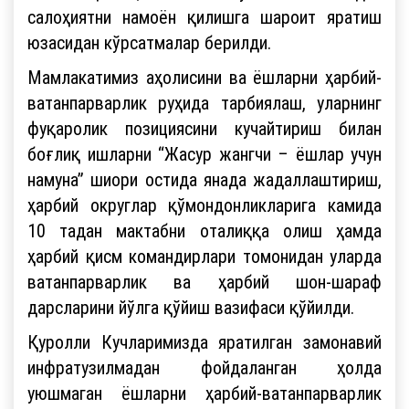
салоҳиятни намоён қилишга шароит яратиш
юзасидан кўрсатмалар берилди.
Мамлакатимиз аҳолисини ва ёшларни ҳарбий-
ватанпарварлик руҳида тарбиялаш, уларнинг
фуқаролик позициясини кучайтириш билан
боғлиқ ишларни “Жасур жангчи – ёшлар учун
намуна” шиори остида янада жадаллаштириш,
ҳарбий округлар қўмондонликларига камида
10 тадан мактабни оталиққа олиш ҳамда
ҳарбий қисм командирлари томонидан уларда
ватанпарварлик ва ҳарбий шон-шараф
дарсларини йўлга қўйиш вазифаси қўйилди.
Қуролли Кучларимизда яратилган замонавий
инфратузилмадан фойдаланган ҳолда
уюшмаган ёшларни ҳарбий-ватанпарварлик