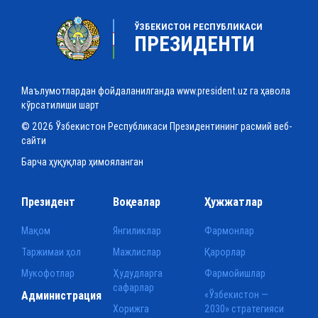
ЎЗБЕКИСТОН РЕСПУБЛИКАСИ
ПРЕЗИДЕНТИ
Маълумотлардан фойдаланилганда www.president.uz га ҳавола
кўрсатилиши шарт
© 2026 Ўзбекистон Республикаси Президентининг расмий веб-
сайти
Барча ҳуқуқлар ҳимояланган
Президент
Воқеалар
Ҳужжатлар
Мақом
Янгиликлар
Фармонлар
Таржимаи ҳол
Мажлислар
Қарорлар
Мукофотлар
Ҳудудларга
Фармойишлар
сафарлар
Администрация
«Ўзбекистон —
Хорижга
2030» стратегияси