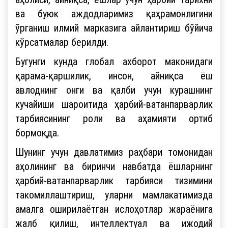
ва буюк аждодларимиз қаҳрамонлигини
ўрганиш илмий марказига айлантириш бўйича
кўрсатмалар берилди.
Бугунги кунда глобал ахборот маконидаги
қарама-қаршилик, инсон, айниқса ёш
авлоднинг онги ва қалби учун курашнинг
кучайиши шароитида ҳарбий-ватанпарварлик
тарбиясининг роли ва аҳамияти ортиб
бормоқда.
Шунинг учун давлатимиз раҳбари томонидан
аҳолининг ва биринчи навбатда ёшларнинг
ҳарбий-ватанпарварлик тарбияси тизимини
такомиллаштириш, уларни мамлакатимизда
амалга оширилаётган ислоҳотлар жараёнига
жалб қилиш, интеллектуал ва ижодий