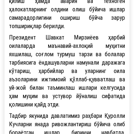
қилиш ҳамда авария ва техноген
ҳалокатларнинг олдини олиш бўйича ишлар
самарадорлигини ошириш бўйча зарур
топшириқлар берилди.
Президент Шавкат Мирзиёев ҳарбий
оилаларда маънавий-ахлоқий муҳитни
яхшилаш, соғлом турмуш тарзи ва болалар
тарбиясига ёндашувларни намунали даражага
кўтариш, ҳарбийлар ва уларнинг оила
аъзоларини ижтимоий қўллаб-қувватлаш ва
уй-жой билан таъминлаш ишлари келгусида
ҳам муҳим ва устувор йўналиш сифатида
қолишини қайд этди.
Тадбир якунида давлатимиз раҳбари Қуролли
Кучларни янада ривожлантириш бўйича олиб
бораётган ишлар, биринчи навбатда,