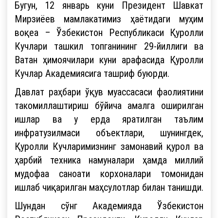
Бугун, 12 январь куни Президент Шавкат
Мирзиёев мамлакатимиз ҳаётидаги муҳим
воқеа – Ўзбекистон Республикаси Қуролли
Кучлари ташкил топганининг 29-йиллиги ва
Ватан ҳимоячилари куни арафасида Қуролли
Кучлар Академиясига ташриф буюрди.
Давлат раҳбари ўқув муассасаси фаолиятини
такомиллаштириш бўйича амалга оширилган
ишлар ва у ерда яратилган таълим
инфратузилмаси объектлари, шунингдек,
Қуролли Кучларимизнинг замонавий қурол ва
ҳарбий техника намуналари ҳамда миллий
мудофаа саноати корхоналари томонидан
ишлаб чиқарилган маҳсулотлар билан танишди.
Шундан сўнг Академияда Ўзбекистон