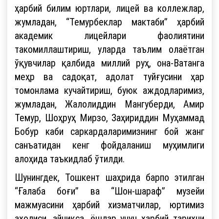
ҳарбий билим юртлари, лицей ва коллежлар,
жумладан, “Темурбеклар мактаби” ҳарбий
академик лицейлари фаолиятини
такомиллаштириш, уларда таълим олаётган
ўқувчилар қалбида миллий руҳ, она-Ватанга
меҳр ва садоқат, адолат туйғусини ҳар
томонлама кучайтириш, буюк аждодларимиз,
жумладан, Жалолиддин Мангуберди, Амир
Темур, Шоҳруҳ Мирзо, Заҳириддин Муҳаммад
Бобур каби саркардаларимизнинг бой жанг
санъатидан кенг фойдаланиш муҳимлиги
алоҳида таъкидлаб ўтилди.
Шунингдек, Тошкент шаҳрида барпо этилган
“Ғалаба боғи” ва “Шон-шараф” музейи
мажмуасини ҳарбий хизматчилар, юртимиз
аҳолиси, айниқса, ёшлар учун ҳарбий тарихни