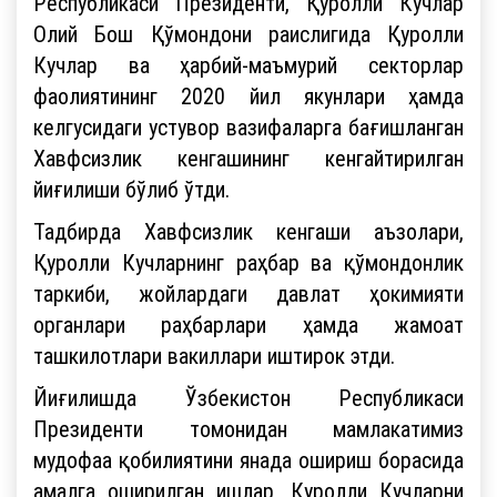
Республикаси Президенти, Қуролли Кучлар
Олий Бош Қўмондони раислигида Қуролли
Кучлар ва ҳарбий-маъмурий секторлар
фаолиятининг 2020 йил якунлари ҳамда
келгусидаги устувор вазифаларга бағишланган
Хавфсизлик кенгашининг кенгайтирилган
йиғилиши бўлиб ўтди.
Тадбирда Хавфсизлик кенгаши аъзолари,
Қуролли Кучларнинг раҳбар ва қўмондонлик
таркиби, жойлардаги давлат ҳокимияти
органлари раҳбарлари ҳамда жамоат
ташкилотлари вакиллари иштирок этди.
Йиғилишда Ўзбекистон Республикаси
Президенти томонидан мамлакатимиз
мудофаа қобилиятини янада ошириш борасида
амалга оширилган ишлар, Қуролли Кучларни