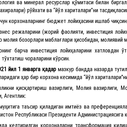
логия ва минерал ресурслар қўмитаси билан биргал
ахиралари) рўйхати ва “йўл хариталари”ни тасдиқласи
чун корхоналарнинг бюджет лойиҳасини ишлаб чиқсин
знес режаларини (жорий фаолияти, инвестиция лойи
ро молия бозорлари маблағлари ҳисобидан, молиявий 
нинг барча инвестиция лойиҳаларини хатловдан ўт
 тўхтатиш чораларини кўрсин.
021 йил 1 январга қадар
мазкур бандда назарда тути
ларидаги ҳар бир корхона кесимида “йўл хариталари"н
лликни қисқартириш вазирлиги, Молия вазирлиги, М
, Агентлик:
муҳитига таъсир қиладиган имтиёз ва преференцияла
кистон Республикаси Президенти Администрациясига к
ида келтирилган корхоналарни трансформация қили