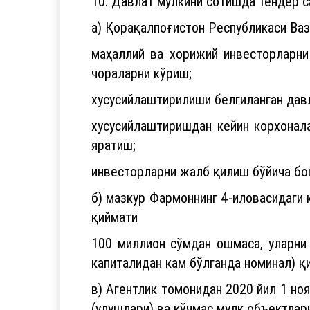
10. Давлат мулкини сотишда тендер с
а) Қорақалпоғистон Республикаси Ваз
маҳаллий ва хорижий инвесторларни
чораларни кўриш;
хусусийлаштирилиши белгиланган дав
хусусийлаштиришдан кейин корхонал
яратиш;
инвесторларни жалб қилиш бўйича бо
б) мазкур Фармоннинг 4-иловасидаги 
қиймати
100 миллион сўмдан ошмаса, уларни
капиталидан кам бўлганда номинал) 
в) Агентлик томонидан 2020 йил 1 но
(улушлари) ва кўчмас мулк объектла