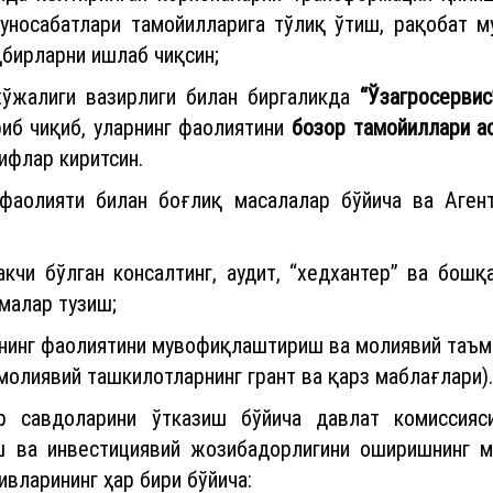
уносабатлари тамойилларига тўлиқ ўтиш, рақобат м
дбирларни ишлаб чиқсин;
жалиги вазирлиги билан биргаликда
“Ўзагросервис
иб чиқиб, уларнинг фаолиятини
бозор тамойиллари а
ифлар киритсин.
фаолияти билан боғлиқ масалалар бўйича ва Аген
кчи бўлган консалтинг, аудит, “хедхантер” ва бошқ
малар тузиш;
рнинг фаолиятини мувофиқлаштириш ва молиявий таъ
молиявий ташкилотларнинг грант ва қарз маблағлари).
 савдоларини ўтказиш бўйича давлат комиссияси
ш ва инвестициявий жозибадорлигини оширишнинг м
ивларининг ҳар бири бўйича: