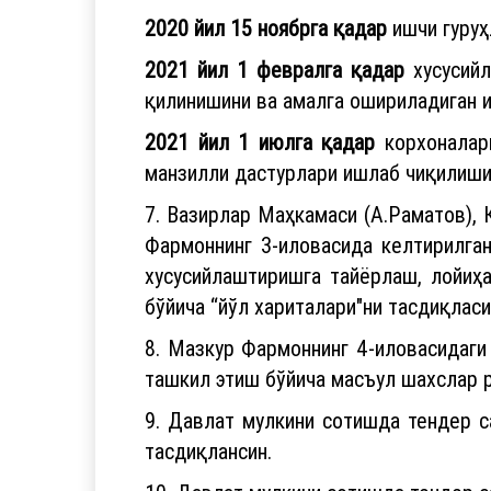
2020 йил 15 ноябрга қадар
ишчи гуру
2021 йил 1 февралга қадар
хусусийл
қилинишини ва амалга ошириладиган и
2021 йил 1 июлга қадар
корхоналар
манзилли дастурлари ишлаб чиқилиши
7. Вазирлар Маҳкамаси (А.Раматов), 
Фармоннинг 3-иловасида келтирилган
хусусийлаштиришга тайёрлаш, лойиҳ
бўйича “йўл хариталари"ни тасдиқласи
8. Мазкур Фармоннинг 4-иловасидаги
ташкил этиш бўйича масъул шахслар р
9. Давлат мулкини сотишда тендер с
тасдиқлансин.