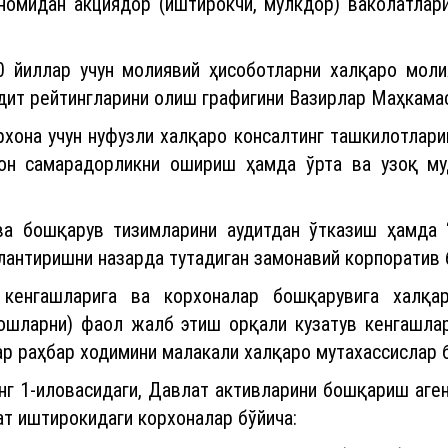
номидан акциядор (иштирокчи, мулкдор) ваколатлар
 йиллар учун молиявий ҳисоботларни халқаро молия
дит рейтингларини олиш графигини Вазирлар Маҳкамас
рхона учун нуфузли халқаро консалтинг ташкилотлари
он самарадорликни ошириш ҳамда ўрта ва узоқ му
а бошқарув тизимларини аудитдан ўтказиш ҳамда “
лантиришни назарда тутадиган замонавий корпоратив
кенгашларига ва корхоналар бошқарувига халқа
дошларни) фаол жалб этиш орқали кузатув кенгашлар
ар раҳбар ходимини малакали халқаро мутахассислар 
г 1-иловасидаги, Давлат активларини бошқариш аген
т иштирокидаги корхоналар бўйича: