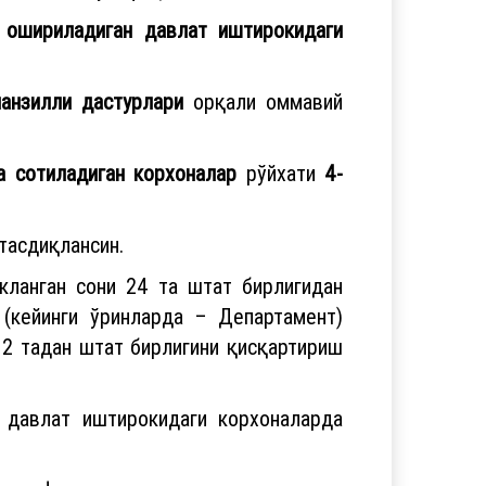
 ошириладиган давлат иштирокидаги
манзилли дастурлари
орқали оммавий
а сотиладиган корхоналар
рўйхати
4-
тасдиқлансин.
кланган сони 24 та штат бирлигидан
(кейинги ўринларда – Департамент)
12 тадан штат бирлигини қисқартириш
н давлат иштирокидаги корхоналарда