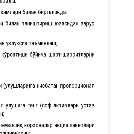
пов)га:
кимлари билан биргаликда:
ри билан таништириш юзасидан зарур
ан узлуксиз таъминлаш;
 кўрсатиши бўйича шарт-шароитларни
и (улушлари)га нисбатан пропорционал
л улушига тенг (соф активлари устав
н;
а мувофиқ корхоналар акция пакетлари
опширилсин;