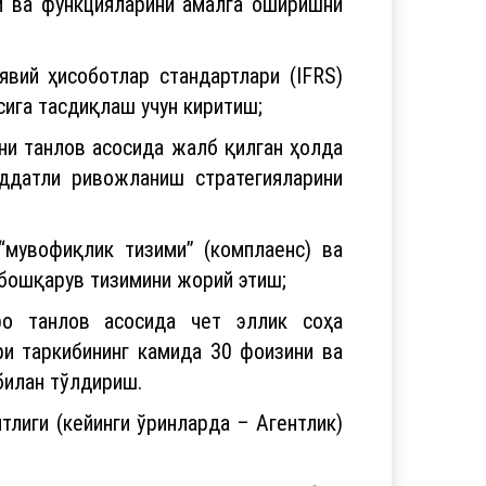
и ва функцияларини амалга оширишни
вий ҳисоботлар стандартлари (IFRS)
ига тасдиқлаш учун киритиш;
ни танлов асосида жалб қилган ҳолда
ддатли ривожланиш стратегияларини
мувофиқлик тизими” (комплаенс) ва
 бошқарув тизимини жорий этиш;
ро танлов асосида чет эллик соҳа
и таркибининг камида 30 фоизини ва
билан тўлдириш.
тлиги (кейинги ўринларда – Агентлик)