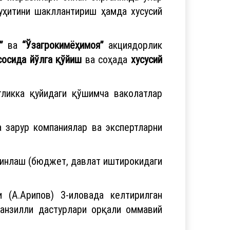
уҳитини шакллантириш ҳамда хусусий
”
ва
“Ўзагрокимёҳимоя”
акциядорлик
сосида йўлга қўйиш
ва соҳада
хусусий
тликка қуйидаги қўшимча ваколатлар
а зарур компаниялар ва экспертларни
минлаш (бюджет, давлат иштирокидаги
 (А.Арипов) 3-иловада келтирилган
анзилли дастурлари орқали оммавий