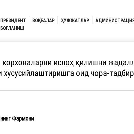
ПРЕЗИДЕНТ
ВОҚЕАЛАР
ҲУЖЖАТЛАР
АДМИНИСТРАЦИ
БОҒЛАНИШ
 корхоналарни ислоҳ қилишни жадал
 хусусийлаштиришга оид чора-тадбир
ининг Фармони