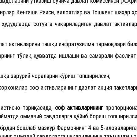
авдоларини ўтказиш бўйича давлат комиссияси (А.Ари
ирлар Кенгаши Раиси, вилоятлар ва Тошкент шаҳар ҳо
 ҳудудларда сотувга чиқариладиган давлат активла
лат активларини ташқи инфратузилма тармоқлари бил
арнинг тўлиқ қувватда ишлаши ва самарали фаолият
шқа зарурий чораларни кўриш топширилсин;
корхоналар соф активларининг давлат акция пакетлар
 истисно тариқасида,
соф активларининг
пропорциона
қийматда оммавий савдоларга қўйиб бориш топширилси
ябрдан бошлаб мазкур Фармоннинг 4 ва 5-иловалариг
рининг оммавий савдоларга чиқарилишини таъминлаш т