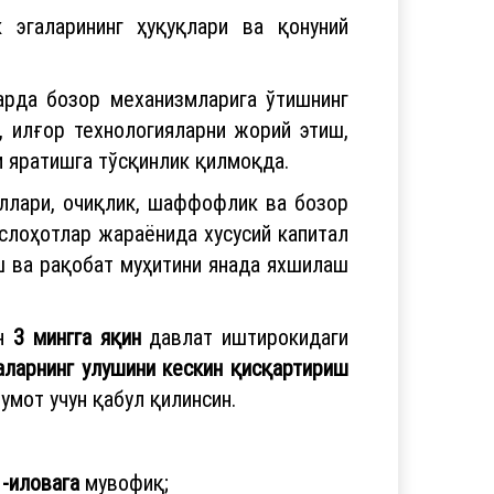
 эгаларининг ҳуқуқлари ва қонуний
арда бозор механизмларига ўтишнинг
, илғор технологияларни жорий этиш,
и яратишга тўсқинлик қилмоқда.
ллари, очиқлик, шаффофлик ва бозор
слоҳотлар жараёнида хусусий капитал
ш ва рақобат муҳитини янада яхшилаш
ан
3 мингга яқин
давлат иштирокидаги
ларнинг улушини кескин қисқартириш
умот учун қабул қилинсин.
1-иловага
мувофиқ;