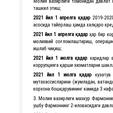
Молия вазирлиги томонидан давлат 
ташкил этиш;
2021 йил 1 апрелга қадар
2019-2020
асосида тайёрлаш ҳамда халқаро кре
2021 йил 1 апрелга қадар
ҳар бир ко
молиявий соғломлаштириш, операци
ишлаб чиқиш;
2021 йил 1 июлга қадар
харидлар в
коррупцияга қарши хизматларни шакл
2021 йил 1 июлга қадар
кузатув 
мутахассисларини (жумладан, ватан
корхона бошқарувининг камида 3 наф
3. Молия вазирлиги мазкур Фармоннин
ушбу Фармоннинг 2-иловасидаги давла