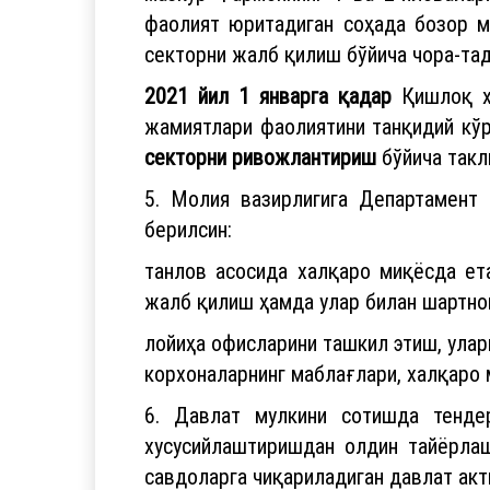
фаолият юритадиган соҳада бозор м
секторни жалб қилиш бўйича чора-та
2021 йил 1 январга қадар
Қишлоқ хў
жамиятлари фаолиятини танқидий кўр
секторни ривожлантириш
бўйича такл
5. Молия вазирлигига Департамент 
берилсин:
танлов асосида халқаро миқёсда ета
жалб қилиш ҳамда улар билан шартно
лойиҳа офисларини ташкил этиш, ула
корхоналарнинг маблағлари, халқаро 
6. Давлат мулкини сотишда тендер
хусусийлаштиришдан олдин тайёрла
савдоларга чиқариладиган давлат акт