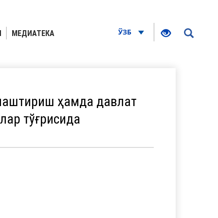
ЎЗБ
Я
МЕДИАТЕКА
лаштириш ҳамда давлат
лар тўғрисида