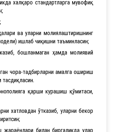
икда халқаро стандартларга мувофиқ
н;
;
ҳалари ва уларни молиялаштиришнинг
модели) ишлаб чиқишни таъминласин;
казиб, бошланмаган ҳамда молиявий
лган чора-тадбирларни амалга ошириш
и тасдиқласин.
онополияга қарши курашиш қўмитаси,
рни хатловдан ўтказиб, уларни бекор
иритсин;
ш жараёнлари билан биргаликда улар