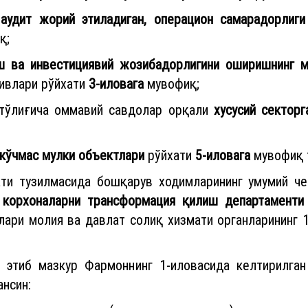
аудит жорий этиладиган, операцион самарадорлиги
қ;
ш ва инвестициявий жозибадорлигини оширишнинг 
тивлари рўйхати
3-иловага
мувофиқ;
тўлиғича оммавий савдолар орқали
хусусий секторг
 кўчмас мулки объектлари
рўйхати
5-иловага
мувофиқ 
ати тузилмасида бошқарув ходимларининг умумий че
 корхоналарни трансформация қилиш департаменти
лари молия ва давлат солиқ хизмати органларининг 
 этиб мазкур Фармоннинг 1-иловасида келтирилга
нсин: