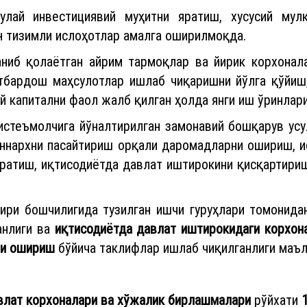
улай инвестициявий муҳитни яратиш, хусусий мулк
 тизимли ислоҳотлар амалга оширилмоқда.
аниб қолаётган айрим тармоқлар ва йирик корхонал
атбардош маҳсулотлар ишлаб чиқаришни йўлга қўйиш
й капитални фаол жалб қилган ҳолда янги иш ўринлар
истеъмолчига йўналтирилган замонавий бошқарув усу
ннархни пасайтириш орқали даромадларни ошириш, и
яратиш, иқтисодиётда давлат иштирокини қисқартири
зири бошчилигида тузилган ишчи гуруҳлари томонид
анлиги ва
иқтисодиётда давлат иштирокидаги корхона
ини ошириш
бўйича таклифлар ишлаб чиқилганлиги маъл
влат корхоналари ва хўжалик бирлашмалари
рўйхати