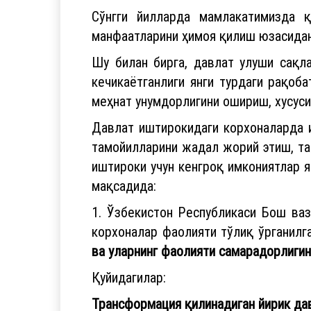
Сўнгги йилларда мамлакатимизда қ
манфаатларини ҳимоя қилиш юзасидан
Шу билан бирга, давлат улуши сақл
кечикаётганлиги янги турдаги рақоб
меҳнат унумдорлигини ошириш, хусуси
Давлат иштирокидаги корхоналарда 
тамойилларини жадал жорий этиш, та
иштироки учун кенгроқ имкониятлар 
мақсадида:
1. Ўзбекистон Республикаси Бош ва
корхоналар фаолияти тўлиқ ўрганилг
ва уларнинг фаолияти самарадорлиг
Қуйидагилар:
Трансформация қилинадиган йирик да