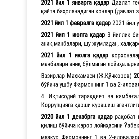
2021 йил 1 январга қадар
Давлат гео
қайта баҳоланадиган конлар (давлат з
2021 йил 1 февралга қадар
2021 йил у
2021 йил 1 июлга қадар
3 йиллик би
аниқ манбалари, шу жумладан, халқа
2021 йил 1 июлга қадар
корхоналар
манбалари аниқ бўлмаган лойиҳаларни
Вазирлар Маҳкамаси (Ж.Қўчқоров)
2
бўйича ушбу Фармоннинг 1 ва 2-илова
4. Иқтисодий тараққиёт ва камбаға
Коррупцияга қарши курашиш агентлиги
2020 йил 1 декабрга қадар
рақобат 
қилиш бўйича қарор лойиҳасини Ўзбе
мазкур Фармоннинг 1 ва 2-иловалар