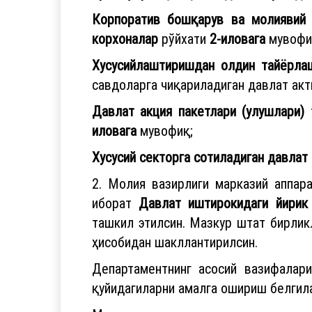
Корпоратив бошқарув ва молиявий 
корхоналар
рўйхати
2-иловага
мувофи
Хусусийлаштиришдан олдин тайёрла
савдоларга чиқариладиган давлат ак
Давлат акция пакетлари (улушлари)
иловага
мувофиқ;
Хусусий секторга сотиладиган давлат
2. Молия вазирлиги марказий аппар
иборат
Давлат иштирокидаги йирик
ташкил этилсин. Мазкур штат бирлик
ҳисобидан шакллантирилсин.
Департаментнинг асосий вазифалари
қуйидагиларни амалга ошириш белгила