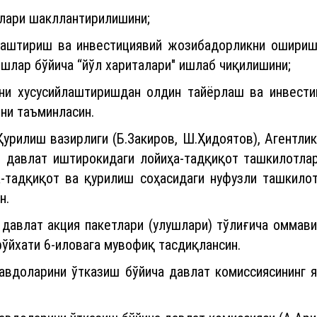
ҳлари шакллантирилишини;
аштириш ва инвестициявий жозибадорликни ошириш 
шлар бўйича “йўл хариталари" ишлаб чиқилишини;
ни хусусийлаштиришдан олдин тайёрлаш ва инвести
ни таъминласин.
Қурилиш вазирлиги (Б.Закиров, Ш.Ҳидоятов), Агентлик
 давлат иштирокидаги лойиҳа-тадқиқот ташкилотлар
а-тадқиқот ва қурилиш соҳасидаги нуфузли ташкило
н.
 давлат акция пакетлари (улушлари) тўлиғича оммав
ўйхати 6-иловага мувофиқ тасдиқлансин.
авдоларини ўтказиш бўйича давлат комиссиясининг я