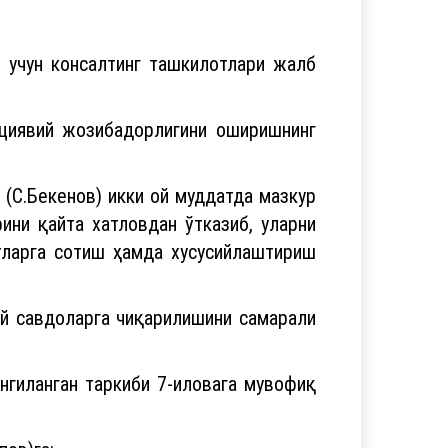
учун консалтинг ташкилотлари жалб
циявий жозибадорлигини оширишнинг
 (С.Бекенов) икки ой муддатда мазкур
ини қайта хатловдан ўтказиб, уларни
тларга сотиш ҳамда хусусийлаштириш
ий савдоларга чиқарилишини самарали
нгиланган таркиби 7-иловага мувофиқ