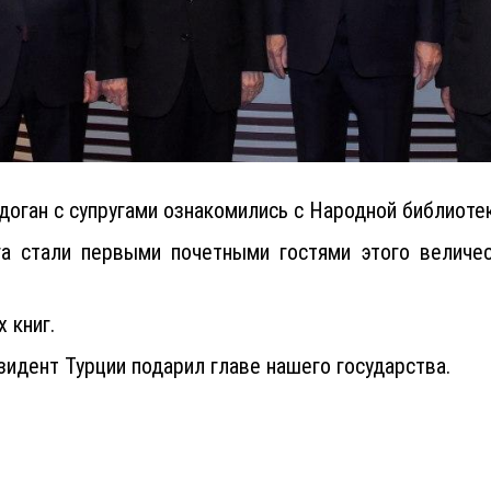
оган с супругами ознакомились с Народной библиотек
га стали первыми почетными гостями этого величе
 книг.
идент Турции подарил главе нашего государства.