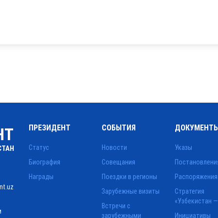
ПРЕЗИДЕНТ
СОБЫТИЯ
ДОКУМЕНТ
НТ
Статус
Новости
Указы
СТАН
Биография
Совещания
Постановлени
Награды
Поездки в регионы
Распоряжения
nt.uz
Зарубежные визиты
Стратегия
«Узбекистан —
Встречи с
и
зарубежными
Инициативы