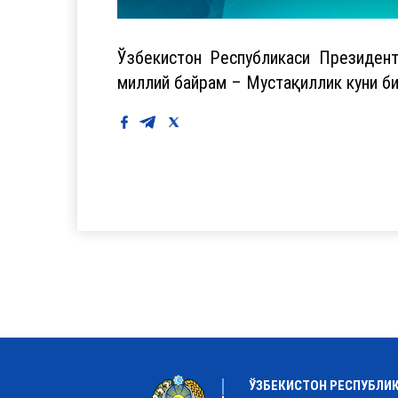
Ўзбекистон Республикаси Президен
миллий байрам – Мустақиллик куни би
ЎЗБЕКИСТОН РЕСПУБЛИ