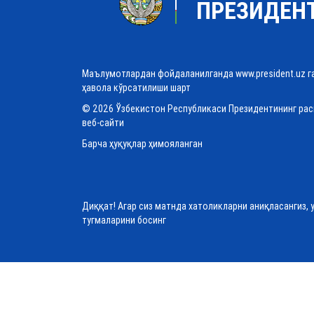
ПРЕЗИДЕН
Маълумотлардан фойдаланилганда www.president.uz г
ҳавола кўрсатилиши шарт
© 2026 Ўзбекистон Республикаси Президентининг ра
веб-сайти
Барча ҳуқуқлар ҳимояланган
Диққат! Агар сиз матнда хатоликларни аниқласангиз, 
тугмаларини босинг