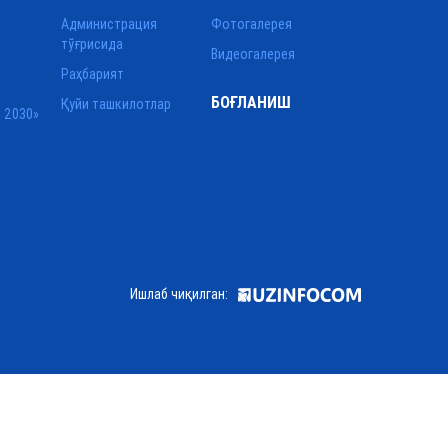
Администрация
Фотогалерея
тўғрисида
Видеогалерея
Раҳбарият
БОҒЛАНИШ
Қуйи ташкилотлар
 2030»
Ишлаб чиқилган: