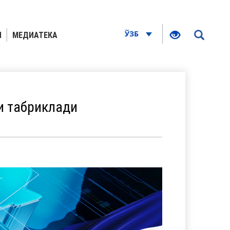
ЎЗБ
Я
МЕДИАТЕКА
и табриклади