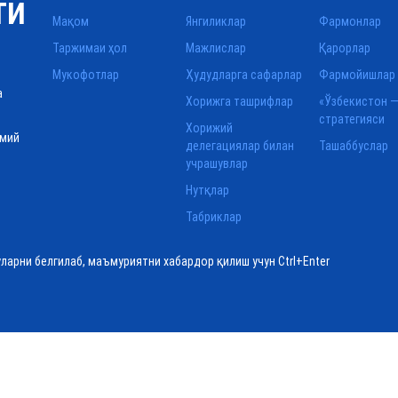
ТИ
Мақом
Янгиликлар
Фармонлар
Таржимаи ҳол
Мажлислар
Қарорлар
Мукофотлар
Ҳудудларга сафарлар
Фармойишлар
а
Хорижга ташрифлар
«Ўзбекистон —
стратегияси
Хорижий
смий
делегациялар билан
Ташаббуслар
учрашувлар
Нутқлар
Табриклар
уларни белгилаб, маъмуриятни хабардор қилиш учун Ctrl+Enter