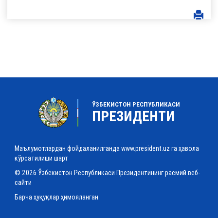
ЎЗБЕКИСТОН РЕСПУБЛИКАСИ
ПРЕЗИДЕНТИ
Маълумотлардан фойдаланилганда www.president.uz га ҳавола
кўрсатилиши шарт
© 2026 Ўзбекистон Республикаси Президентининг расмий веб-
сайти
Барча ҳуқуқлар ҳимояланган