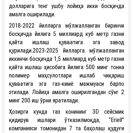
долларига тенг ушбу лойиҳа икки босқичда
амалга оширилади.
2018-2022 йилларга мўлжалланган биринчи
босқичда йилига 5 миллиард куб метр газни
қайта ишлаш қувватига эга завод
қурилади.2023-2025 йилларга мўлжалланган
иккинчи босқичда 1,5 миллиард куб метр газни
қайта ишлаш ҳисобига йилига 500 минг тонна
полимер маҳсулотлари ишлаб чиқариш
қувватига эга газ-кимё мажмуаси барпо
этилади. Лойиҳа амалга оширилгандан сўнг 2
минг 200 иш ўрни яратилади.
Ҳозирги кунда газ конининг 3D сейсмик
қидирув ишлари ўтказилмоқда, “Eriell”
компанияси томонидан 7 та баҳолаш қудуғи