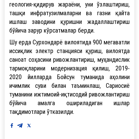
геология-қидирув жараёни, уни ўзлаштириш,
ташқи инфратузилмаларни ва газни қайта
ишлаш заводини қуришни жадаллаштириш
бўйича зарур кўрсатмалар берди.
Шу ерда Сурхондарё вилоятида 900 мегаватли
иссиқлик электр станцияси қуриш, вилоятда
саноат соҳасини ривожлантириш, муҳандислик
тармоқларини модернизация қилиш, 2019-
2020 йилларда Бойсун туманида аҳолини
ичимлик суви билан таъминлаш, Сариосиё
туманини ижтимоий-иқтисодий ривожлантириш
бўйича амалга ошириладиган ишлар
тақдимотлари ўтказилди.