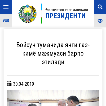
Toggle
ЎЗБЕКИСТОН РЕСПУБЛИКАСИ
navigation
ПРЕЗИДЕНТИ
ЎЗБ
Бойсун туманида янги газ-
кимё мажмуаси барпо
этилади
30.04.2019