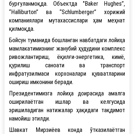
бурғуланмоқда. Объектда "Baker Hughes”,
“Halliburton” ва “Schlumberger” хорижий
компаниялари мутахассислари ҳам меҳнат
қилмоқда.
Бойсун туманида бошланган навбатдаги лойиҳа
мамлакатимизнинг жанубий ҳудудини комплекс
ривожлантириш, ёқилғи-энергетика, кимё,
қурилиш саноати ва транспорт
инфратузилмаси корхоналари қувватларини
ошириш имконини беради.
Президентимизга лойиҳа доирасида амалга
оширилаётган ишлар ва келгусида
эришиладиган натижалар ҳақидаги тақдимот
намойиш этилди.
Шавкат Мирзиёев конда ўтказилаётган