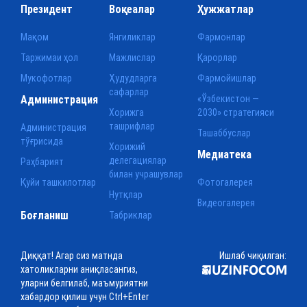
Президент
Воқеалар
Ҳужжатлар
Мақом
Янгиликлар
Фармонлар
Таржимаи ҳол
Мажлислар
Қарорлар
Мукофотлар
Ҳудудларга
Фармойишлар
сафарлар
Администрация
«Ўзбекистон —
Хорижга
2030» стратегияси
ташрифлар
Администрация
Ташаббуслар
тўғрисида
Хорижий
Медиатека
делегациялар
Раҳбарият
билан учрашувлар
Қуйи ташкилотлар
Фотогалерея
Нутқлар
Видеогалерея
Боғланиш
Табриклар
Диққат! Агар сиз матнда
Ишлаб чиқилган:
хатоликларни аниқласангиз,
уларни белгилаб, маъмуриятни
хабардор қилиш учун Ctrl+Enter