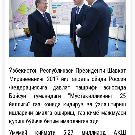
Ўзбекистон Республикаси Президенти Шавкат
Мирзиёевнинг 2017 йил апрель ойида Россия
Федерациясига давлат ташрифи асносида
Бойсун туманидаги "Мустақилликнинг 25
йиллиги" газ конида қидирув ва ўзлаштириш
ишларини амалга ошириш, газ-кимё мажмуаси
қуриш бўйича битим имзоланган эди.
Умумий қиймати 5,27 миллиард АҚШ