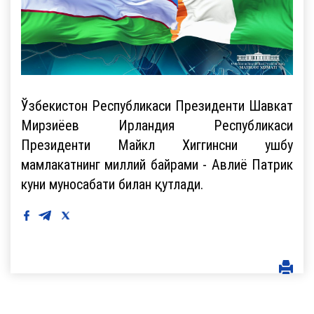
Ўзбекистон Республикаси Президенти Шавкат
Мирзиёев Ирландия Республикаси
Президенти Майкл Хиггинсни ушбу
мамлакатнинг миллий байрами - Авлиё Патрик
куни муносабати билан қутлади.