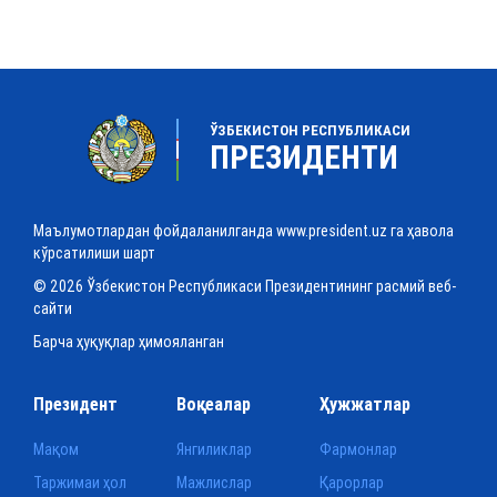
ЎЗБЕКИСТОН РЕСПУБЛИКАСИ
ПРЕЗИДЕНТИ
Маълумотлардан фойдаланилганда www.president.uz га ҳавола
кўрсатилиши шарт
© 2026 Ўзбекистон Республикаси Президентининг расмий веб-
сайти
Барча ҳуқуқлар ҳимояланган
Президент
Воқеалар
Ҳужжатлар
Мақом
Янгиликлар
Фармонлар
Таржимаи ҳол
Мажлислар
Қарорлар