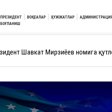
ПРЕЗИДЕНТ
ВОҚЕАЛАР
ҲУЖЖАТЛАР
АДМИНИСТРАЦИ
БОҒЛАНИШ
зидент Шавкат Мирзиёев номига қутл