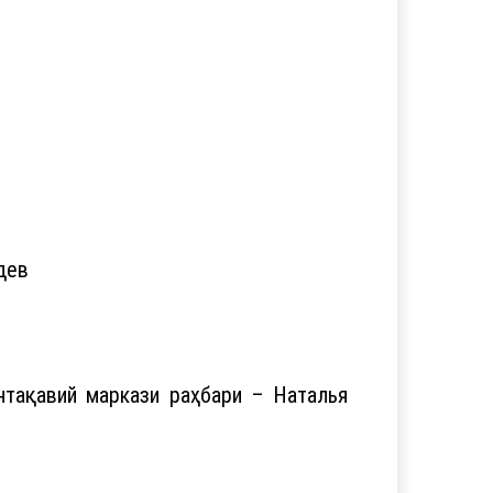
дев
нтақавий маркази раҳбари – Наталья