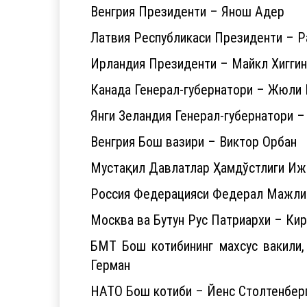
Венгрия Президенти – Янош Адер
Латвия Республикаси Президенти – Р
Ирландия Президенти – Майкл Хиггин
Канада Генерал-губернатори – Жюли
Янги Зеландия Генерал-губернатори –
Венгрия Бош вазири – Виктор Орбан
Мустақил Давлатлар Ҳамдўстлиги Ижр
Россия Федерацияси Федерал Мажлис
Москва ва Бутун Рус Патриархи – Ки
БМТ Бош котибининг махсус вакили,
Герман
НАТО Бош котиби – Йенс Столтенберг