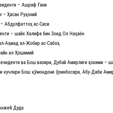
зиденти – Ашраф Ғани
 – Ҳасан Руҳоний
– Абдулфаттоҳ ас-Сиси
нти – шайх Халифа бин Зоид Ол Наҳаён
ал-Аҳмад ал-Жобир ас-Сабоҳ
сайн ал-Ҳошимий
езиденти ва Бош вазири, Дубай Амирлиги ҳокими – 
и кучлари Бош қўмондони ўринбосари, Абу-Даби Ами
Анжей Дуда