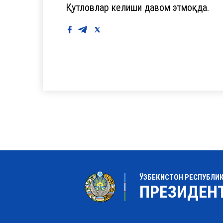
Қутловлар келиши давом этмоқда.
ЎЗБЕКИСТОН РЕСПУБЛИ
ПРЕЗИДЕН