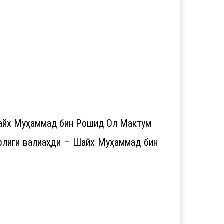
шайх Муҳаммад бин Рошид Ол Мактум
рлиги валиаҳди – Шайх Муҳаммад бин