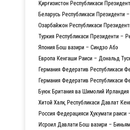
Қирғизистон Республикаси Президен
Беларусь Республикаси Президенти 
Озарбайжон Республикаси Президент
Туркия Республикаси Президенти – Р
Япония Бош вазири – Синдзо Абэ
Европа Кенгаши Раиси – Дональд Тус
Германия Федератив Республикаси Ф
Германия Федератив Республикаси Ф
Буюк Британия ва Шимолий Ирландия
Хитой Халқ Республикаси Давлат Кен
Россия Федерацияси Ҳукумати раиси
Исроил Давлати Бош вазири – Биньям