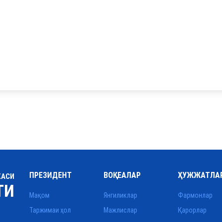
ПРЕЗИДЕНТ
ВОҚЕАЛАР
ҲУЖЖАТЛА
КАСИ
ТИ
Мақом
Янгиликлар
Фармонлар
Таржимаи ҳол
Мажлислар
Қарорлар