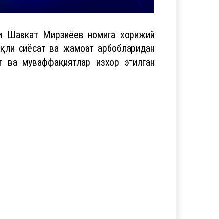
ти Шавкат Мирзиёев номига хорижий
иқли сиёсат ва жамоат арбобларидан
ат ва муваффақиятлар изҳор этилган