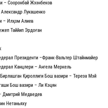
ти – Сооронбай Жээнбеков
– Александр Лукашенко
и – Илҳом Алиев
ежеп Таййип Эрдоған
к
едерал Президенти –Франк-Вальтер Штайнмайер
едерал Канцлери – Ангела Меркель
 Бирлашган Қироллиги Бош вазири – Тереза Мэй
гаши Бош вазири – Ли Кэцян
 – Дмитрий Медведев
ин Нетаньяху