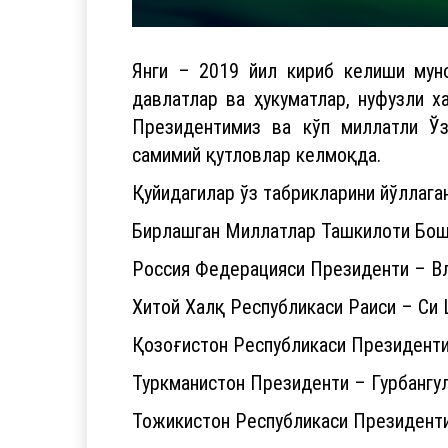
Янги – 2019 йил кириб келиши мун
давлатлар ва ҳукуматлар, нуфузли 
Президентимиз ва кўп миллатли Ўзб
самимий қутловлар келмоқда.
Қуйидагилар ўз табрикларини йўллаган
Бирлашган Миллатлар Ташкилоти Бош
Россия Федерацияси Президенти – В
Хитой Халқ Республикаси Раиси – Си 
Қозоғистон Республикаси Президент
Туркманистон Президенти – Гурбанг
Тожикистон Республикаси Президент