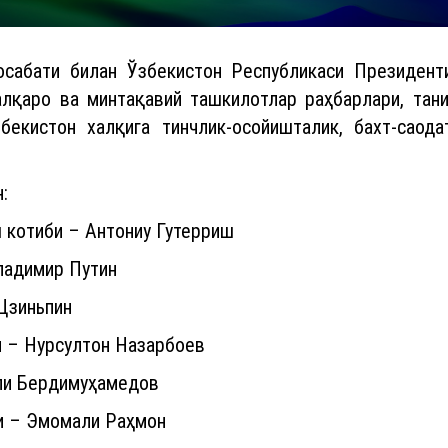
осабати билан Ўзбекистон Республикаси Президен
халқаро ва минтақавий ташкилотлар раҳбарлари, тан
екистон халқига тинчлик-осойишталик, бахт-саод
:
 котиби – Антониу Гутерриш
ладимир Путин
Цзиньпин
и – Нурсултон Назарбоев
ули Бердимуҳамедов
и – Эмомали Раҳмон