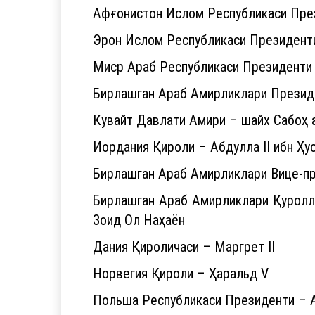
Афғонистон Ислом Республикаси Пре
Эрон Ислом Республикаси Президенти
Миср Араб Республикаси Президенти 
Бирлашган Араб Амирликлари Президе
Кувайт Давлати Амири – шайх Сабоҳ 
Иордания Қироли – Абдулла II ибн Ҳу
Бирлашган Араб Амирликлари Вице-пр
Бирлашган Араб Амирликлари Қуролл
Зоид Ол Наҳаён
Дания Қироличаси – Маргрет II
Норвегия Қироли – Ҳаральд V
Польша Республикаси Президенти – 