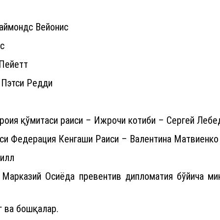
аймондс Вейонис
с
 Пейетт
 Пэтси Редди
оия қўмитаси раиси – Ижрочи котиби – Сергей Лебе
и Федерация Кенгаши Раиси – Валентина Матвиенко
рилл
 Марказий Осиёда превентив дипломатия бўйича ми
 ва бошқалар.