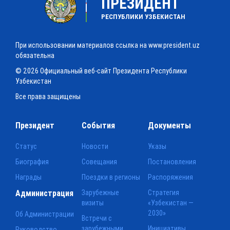
ПРЕЗИДЕНТ
РЕСПУБЛИКИ УЗБЕКИСТАН
При использовании материалов ссылка на www.president.uz
обязательна
© 2026 Официальный веб-сайт Президента Республики
Узбекистан
Все права защищены
Президент
События
Документы
Статус
Новости
Указы
Биография
Совещания
Постановления
Награды
Поездки в регионы
Распоряжения
Администрация
Зарубежные
Стратегия
визиты
«Узбекистан —
2030»
Об Администрации
Встречи с
зарубежными
Инициативы
Руководство