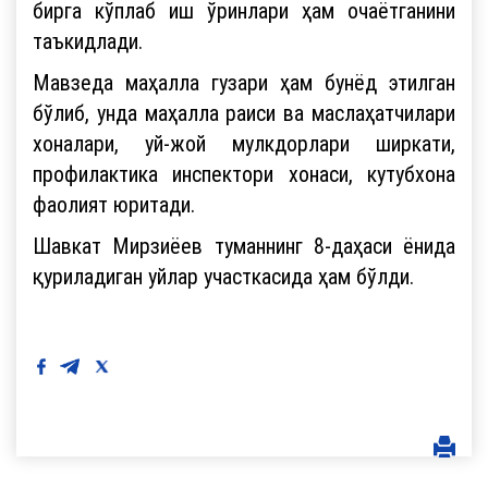
бирга кўплаб иш ўринлари ҳам очаётганини
таъкидлади.
Мавзеда маҳалла гузари ҳам бунёд этилган
бўлиб, унда маҳалла раиси ва маслаҳатчилари
хоналари, уй-жой мулкдорлари ширкати,
профилактика инспектори хонаси, кутубхона
фаолият юритади.
Шавкат Мирзиёев туманнинг 8-даҳаси ёнида
қуриладиган уйлар участкасида ҳам бўлди.