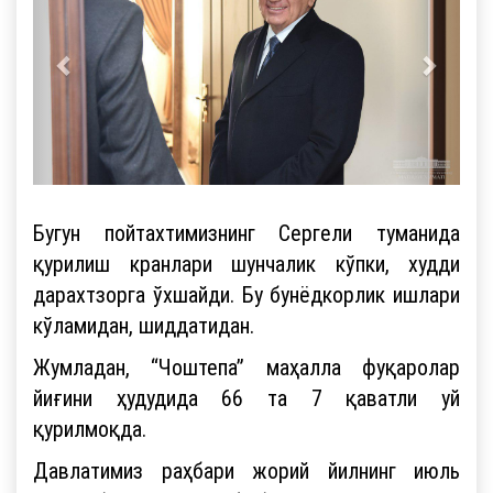
Бугун пойтахтимизнинг Сергели туманида
қурилиш кранлари шунчалик кўпки, худди
дарахтзорга ўхшайди. Бу бунёдкорлик ишлари
кўламидан, шиддатидан.
Жумладан, “Чоштепа” маҳалла фуқаролар
йиғини ҳудудида 66 та 7 қаватли уй
қурилмоқда.
Давлатимиз раҳбари жорий йилнинг июль