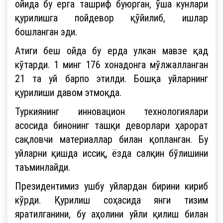
ойида бу ерга ташриф буюрган, ўша кунлари
қурилишга пойдевор қўйилиб, ишлар
бошланган эди.
Атиги беш ойда бу ерда улкан мавзе қад
кўтарди. 1 минг 176 хонадонга мўлжалланган
21 та уй барпо этилди. Бошқа уйларнинг
қурилиши давом этмоқда.
Туркиянинг инновацион технологиялари
асосида бинонинг ташқи деворлари ҳарорат
сақловчи материаллар билан қопланган. Бу
уйларни қишда иссиқ, ёзда салқин бўлишини
таъминлайди.
Президентимиз ушбу уйлардан бирини кириб
кўрди. Қурилиш соҳасида янги тизим
яратилганини, бу аҳолини уйли қилиш билан