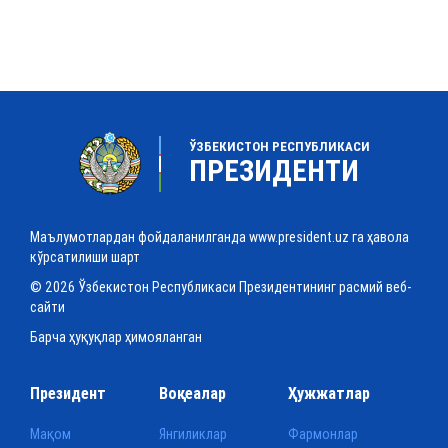
ЎЗБЕКИСТОН РЕСПУБЛИКАСИ
ПРЕЗИДЕНТИ
Маълумотлардан фойдаланилганда www.president.uz га ҳавола
кўрсатилиши шарт
© 2026 Ўзбекистон Республикаси Президентининг расмий веб-
сайти
Барча ҳуқуқлар ҳимояланган
Президент
Воқеалар
Ҳужжатлар
Мақом
Янгиликлар
Фармонлар