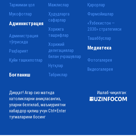
Таржимаи ҳол
Мажлислар
Қарорлар
Мукофотлар
Ҳудудларга
Фармойишлар
сафарлар
Администрация
«Ўзбекистон —
Хорижга
2030» стратегияси
ташрифлар
Администрация
Ташаббуслар
тўғрисида
Хорижий
Медиатека
делегациялар
Раҳбарият
билан учрашувлар
Қуйи ташкилотлар
Фотогалерея
Нутқлар
Видеогалерея
Боғланиш
Табриклар
Диққат! Агар сиз матнда
Ишлаб чиқилган:
хатоликларни аниқласангиз,
уларни белгилаб, маъмуриятни
хабардор қилиш учун Ctrl+Enter
тугмаларини босинг