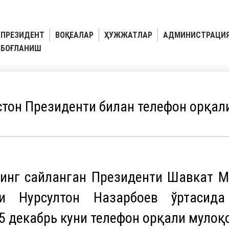
ПРЕЗИДЕНТ
ВОҚЕАЛАР
ҲУЖЖАТЛАР
АДМИНИСТРАЦИ
БОҒЛАНИШ
стон Президенти билан телефон орқал
нинг сайланган Президенти Шавкат М
ти Нурсултон Назарбоев ўртасида
5 декабрь куни телефон орқали мулоқо