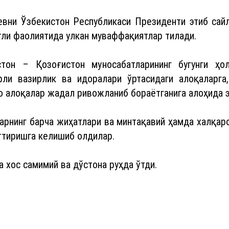
вни Ўзбекистон Республикаси Президенти этиб сайл
тли фаолиятида улкан муваффақиятлар тилади.
тон – Қозоғистон муносабатларининг бугунги ҳо
ли вазирлик ва идоралари ўртасидаги алоқаларга
ро алоқалар жадал ривожланиб бораётганига алоҳида 
арнинг барча жиҳатлари ва минтақавий ҳамда халқар
ттиришга келишиб олдилар.
 хос самимий ва дўстона руҳда ўтди.