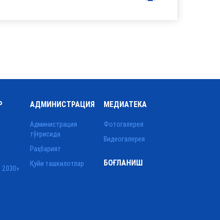
Р
АДМИНИСТРАЦИЯ
МЕДИАТЕКА
Администрация
Фотогалерея
тўғрисида
Видеогалерея
Раҳбарият
БОҒЛАНИШ
Қуйи ташкилотлар
 2030»