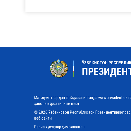
ЎЗБЕКИСТОН РЕСПУБЛИ
ПРЕЗИДЕН
Маълумотлардан фойдаланилганда www.president.uz г
ҳавола кўрсатилиши шарт
© 2026 Ўзбекистон Республикаси Президентининг ра
веб-сайти
Барча ҳуқуқлар ҳимояланган