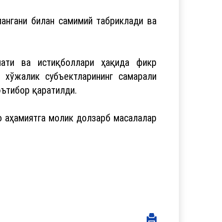
ангани билан самимий табриклади ва
лати ва истиқболлари ҳақида фикр
, хўжалик субъектларининг самарали
эътибор қаратилди.
о аҳамиятга молик долзарб масалалар