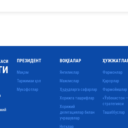
ПРЕЗИДЕНТ
ВОҚЕАЛАР
ҲУЖЖАТЛА
КАСИ
ТИ
Мақом
Янгиликлар
Фармонлар
Таржимаи ҳол
Мажлислар
Қарорлар
Мукофотлар
Ҳудудларга сафарлар
Фармойишлар
а
Хорижга ташрифлар
«Ўзбекистон —
стратегияси
Хорижий
смий
делегациялар билан
Ташаббуслар
учрашувлар
Нутқлар