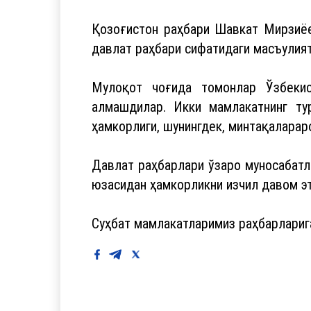
Қозоғистон раҳбари Шавкат Мирзиёе
давлат раҳбари сифатидаги масъулия
Мулоқот чоғида томонлар Ўзбекис
алмашдилар. Икки мамлакатнинг тур
ҳамкорлиги, шунингдек, минтақалара
Давлат раҳбарлари ўзаро муносабатл
юзасидан ҳамкорликни изчил давом э
Суҳбат мамлакатларимиз раҳбарларига