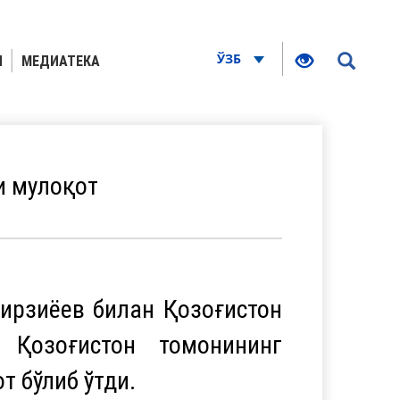
ЎЗБ
Я
МЕДИАТЕКА
и мулоқот
ирзиёев билан Қозоғистон
 Қозоғистон томонининг
т бўлиб ўтди.