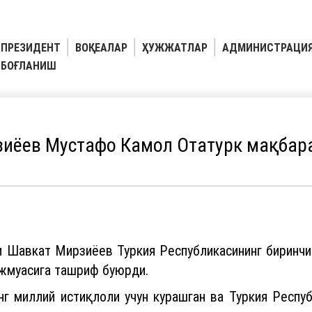
ПРЕЗИДЕНТ
ВОҚЕАЛАР
ҲУЖЖАТЛАР
АДМИНИСТРАЦИ
БОҒЛАНИШ
иёев Мустафо Камол Отатурк мақбара
и Шавкат Мирзиёев Туркия Республикасининг биринч
ажмуасига ташриф буюрди.
г миллий истиқлоли учун курашган ва Туркия Респуб