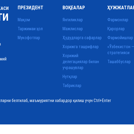
ПРЕЗИДЕНТ
ВОҚЕАЛАР
ҲУЖЖАТЛА
КАСИ
ТИ
Мақом
Янгиликлар
Фармонлар
Таржимаи ҳол
Мажлислар
Қарорлар
Мукофотлар
Ҳудудларга сафарлар
Фармойишлар
а
Хорижга ташрифлар
«Ўзбекистон —
стратегияси
Хорижий
смий
делегациялар билан
Ташаббуслар
учрашувлар
Нутқлар
Табриклар
уларни белгилаб, маъмуриятни хабардор қилиш учун Ctrl+Enter