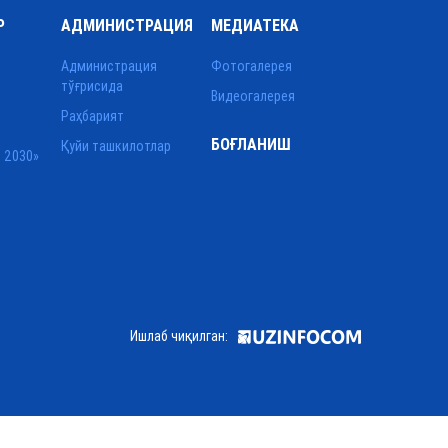
Р
АДМИНИСТРАЦИЯ
МЕДИАТЕКА
Администрация
Фотогалерея
тўғрисида
Видеогалерея
Раҳбарият
БОҒЛАНИШ
Қуйи ташкилотлар
 2030»
Ишлаб чиқилган: