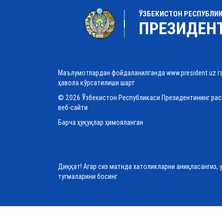
ЎЗБЕКИСТОН РЕСПУБЛИ
ПРЕЗИДЕН
Маълумотлардан фойдаланилганда www.president.uz г
ҳавола кўрсатилиши шарт
© 2026 Ўзбекистон Республикаси Президентининг ра
веб-сайти
Барча ҳуқуқлар ҳимояланган
Диққат! Агар сиз матнда хатоликларни аниқласангиз, 
тугмаларини босинг