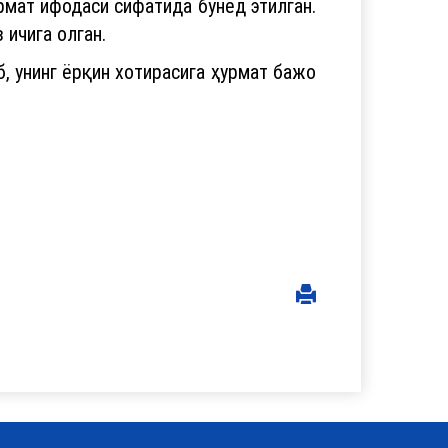
рмат ифодаси сифатида бунёд этилган.
 ичига олган.
, унинг ёрқин хотирасига ҳурмат бажо