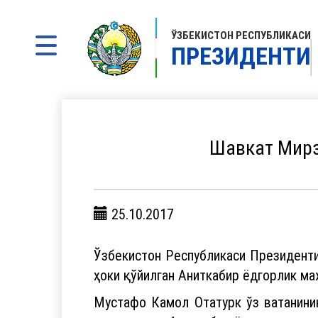
ЎЗБЕКИСТОН РЕСПУБЛИКАСИ
ПРЕЗИДЕНТИ
Шавкат Мирз
25.10.2017
Ўзбекистон Республикаси Президент
ҳоки қўйилган Аниткабир ёдгорлик м
Мустафо Камол Отатурк ўз ватанинин