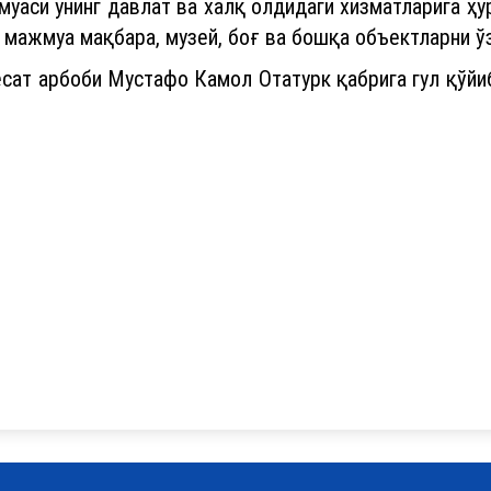
уаси унинг давлат ва халқ олдидаги хизматларига ҳу
 мажмуа мақбара, музей, боғ ва бошқа объектларни ўз
ат арбоби Мустафо Камол Отатурк қабрига гул қўйиб