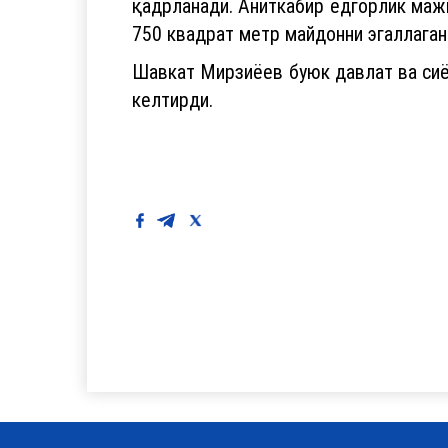
қадрланади. Аниткабир ёдгорлик мажм
750 квадрат метр майдонни эгаллаган
Шавкат Мирзиёев буюк давлат ва сиёс
келтирди.