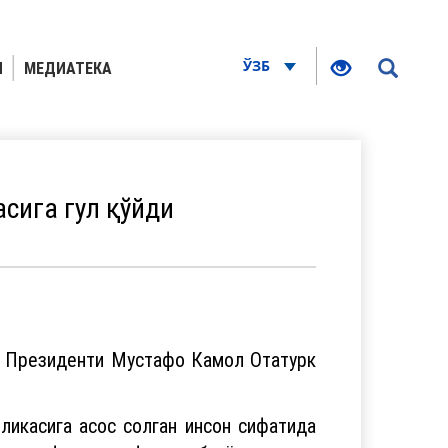
ЎЗБ
Я
МЕДИАТЕКА
сига гул қўйди
и Президенти Мустафо Камол Отатурк
ликасига асос солган инсон сифатида