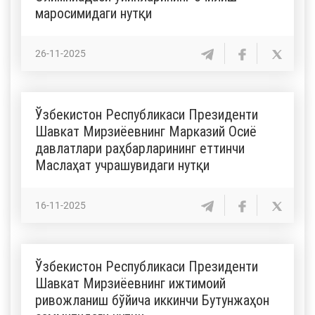
маросимидаги нутқи
26-11-2025
Ўзбекистон Республикаси Президенти
Шавкат Мирзиёевнинг Марказий Осиё
давлатлари раҳбарларининг еттинчи
Маслаҳат учрашувидаги нутқи
16-11-2025
Ўзбекистон Республикаси Президенти
Шавкат Мирзиёевнинг ижтимоий
ривожланиш бўйича иккинчи Бутунжаҳон