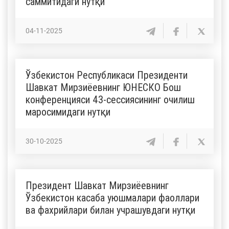
саммитидаги нутқи
04-11-2025
Ўзбекистон Республикаси Президенти
Шавкат Мирзиёевнинг ЮНЕСКО Бош
конференцияси 43-сессиясининг очилиш
маросимидаги нутқи
30-10-2025
Президент Шавкат Мирзиёевнинг
Ўзбекистон касаба уюшмалари фаоллари
ва фахрийлари билан учрашувдаги нутқи