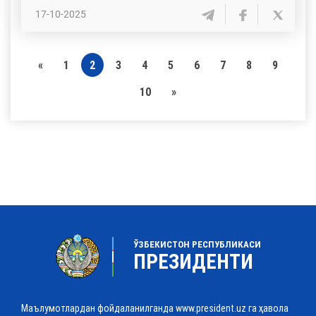
17-10-2025
«
1
2
3
4
5
6
7
8
9
10
»
ЎЗБЕКИСТОН РЕСПУБЛИКАСИ
ПРЕЗИДЕНТИ
Маълумотлардан фойдаланилганда www.president.uz га ҳавола