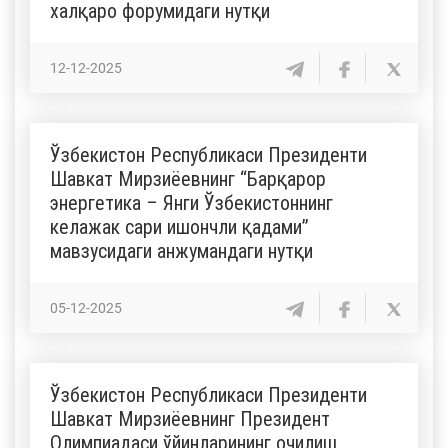
халқаро форумидаги нутқи
12-12-2025
Ўзбекистон Республикаси Президенти
Шавкат Мирзиёевнинг “Барқарор
энергетика – Янги Ўзбекистоннинг
келажак сари ишончли қадами”
мавзусидаги анжумандаги нутқи
05-12-2025
Ўзбекистон Республикаси Президенти
Шавкат Мирзиёевнинг Президент
Олимпиадаси ўйинларининг очилиш