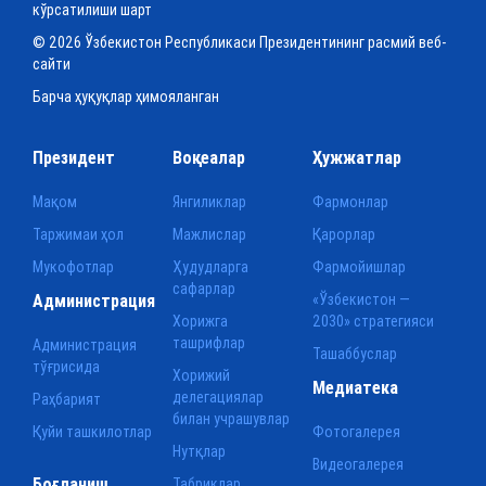
кўрсатилиши шарт
© 2026 Ўзбекистон Республикаси Президентининг расмий веб-
сайти
Барча ҳуқуқлар ҳимояланган
Президент
Воқеалар
Ҳужжатлар
Мақом
Янгиликлар
Фармонлар
Таржимаи ҳол
Мажлислар
Қарорлар
Мукофотлар
Ҳудудларга
Фармойишлар
сафарлар
Администрация
«Ўзбекистон —
Хорижга
2030» стратегияси
ташрифлар
Администрация
Ташаббуслар
тўғрисида
Хорижий
Медиатека
делегациялар
Раҳбарият
билан учрашувлар
Қуйи ташкилотлар
Фотогалерея
Нутқлар
Видеогалерея
Боғланиш
Табриклар