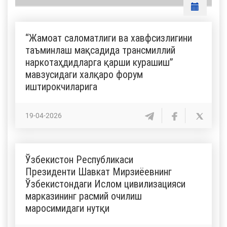
“Жамоат саломатлиги ва хавфсизлигини
таъминлаш мақсадида трансмиллий
наркотаҳдидларга қарши курашиш”
мавзусидаги халқаро форум
иштирокчиларига
19-04-2026
Ўзбекистон Республикаси
Президенти Шавкат Мирзиёевнинг
Ўзбекистондаги Ислом цивилизацияси
марказининг расмий очилиш
маросимидаги нутқи