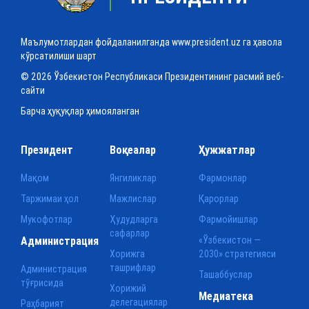
Маълумотлардан фойдаланилганда www.president.uz га ҳавола
кўрсатилиши шарт
© 2026 Ўзбекистон Республикаси Президентининг расмий веб-
сайти
Барча ҳуқуқлар ҳимояланган
Президент
Воқеалар
Ҳужжатлар
Мақом
Янгиликлар
Фармонлар
Таржимаи ҳол
Мажлислар
Қарорлар
Мукофотлар
Ҳудудларга
Фармойишлар
сафарлар
Администрация
«Ўзбекистон —
Хорижга
2030» стратегияси
ташрифлар
Администрация
Ташаббуслар
тўғрисида
Хорижий
Медиатека
делегациялар
Раҳбарият