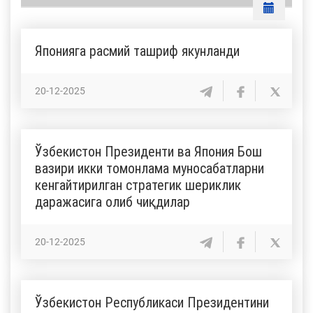
Японияга расмий ташриф якунланди
20-12-2025
Ўзбекистон Президенти ва Япония Бош
вазири икки томонлама муносабатларни
кенгайтирилган стратегик шериклик
даражасига олиб чиқдилар
20-12-2025
Ўзбекистон Республикаси Президентини