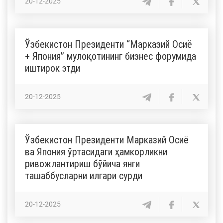
20-12-2025
Ўзбекистон Президенти “Марказий Осиё
+ Япония” мулоқотининг бизнес форумида
иштирок этди
20-12-2025
Ўзбекистон Президенти Марказий Осиё
ва Япония ўртасидаги ҳамкорликни
ривожлантириш бўйича янги
ташаббусларни илгари сурди
20-12-2025