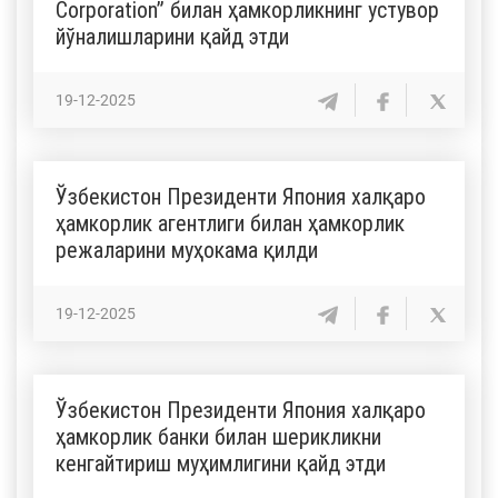
Corporation” билан ҳамкорликнинг устувор
йўналишларини қайд этди
19-12-2025
Ўзбекистон Президенти Япония халқаро
ҳамкорлик агентлиги билан ҳамкорлик
режаларини муҳокама қилди
19-12-2025
Ўзбекистон Президенти Япония халқаро
ҳамкорлик банки билан шерикликни
кенгайтириш муҳимлигини қайд этди