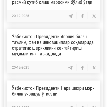
расмий кутиб олиш маросими бўлиб ўтди
20-12-2025
Ўзбекистон Президенти Япония билан
таълим, фан ва инновациялар соҳаларида
стратегик шерикликни кенгайтириш
муҳимлигини таъкидлади
20-12-2025
Ўзбекистон Президенти Нара шаҳри мэри
билан учрашув ўтказди