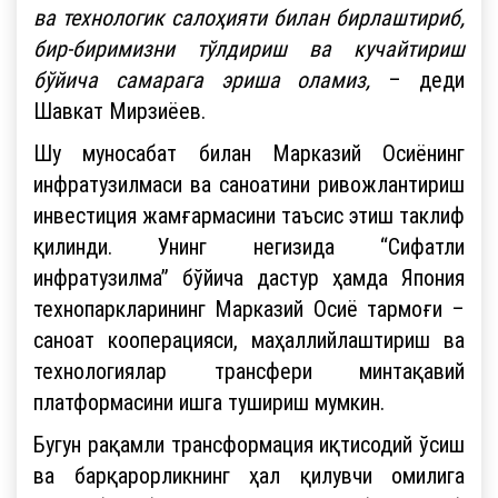
ва технологик салоҳияти билан бирлаштириб,
бир-биримизни тўлдириш ва кучайтириш
бўйича самарага эриша оламиз,
– деди
Шавкат Мирзиёев.
Шу муносабат билан Марказий Осиёнинг
инфратузилмаси ва саноатини ривожлантириш
инвестиция жамғармасини таъсис этиш таклиф
қилинди. Унинг негизида “Сифатли
инфратузилма” бўйича дастур ҳамда Япония
технопаркларининг Марказий Осиё тармоғи –
саноат кооперацияси, маҳаллийлаштириш ва
технологиялар трансфери минтақавий
платформасини ишга тушириш мумкин.
Бугун рақамли трансформация иқтисодий ўсиш
ва барқарорликнинг ҳал қилувчи омилига