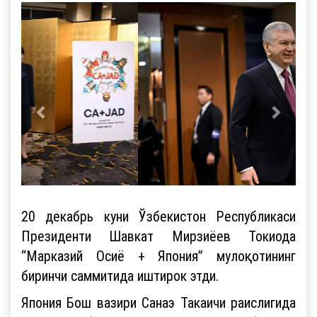
20 декабрь куни Ўзбекистон Республикаси
Президенти Шавкат Мирзиёев Токиода
“Марказий Осиё + Япония” мулоқотининг
биринчи саммитида иштирок этди.
Япония Бош вазири Санаэ Такаичи раислигида