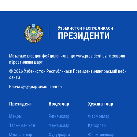
ЎЗБЕКИСТОН РЕСПУБЛИКАСИ
ПРЕЗИДЕНТИ
Маълумотлардан фойдаланилганда www.president.uz га ҳавола
кўрсатилиши шарт
© 2026 Ўзбекистон Республикаси Президентининг расмий веб-
сайти
Барча ҳуқуқлар ҳимояланган
Президент
Воқеалар
Ҳужжатлар
Мақом
Янгиликлар
Фармонлар
Таржимаи ҳол
Мажлислар
Қарорлар
Мукофотлар
Ҳудудларга
Фармойишлар