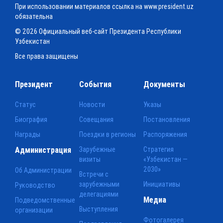
При использовании материалов ссылка на www.president.uz
обязательна
© 2026 Официальный веб-сайт Президента Республики
Узбекистан
Все права защищены
Президент
События
Документы
Статус
Новости
Указы
Биография
Совещания
Постановления
Награды
Поездки в регионы
Распоряжения
Администрация
Зарубежные
Стратегия
визиты
«Узбекистан —
2030»
Об Администрации
Встречи с
зарубежными
Инициативы
Руководство
делегациями
Медиа
Подведомственные
Выступления
организации
Фотогалерея