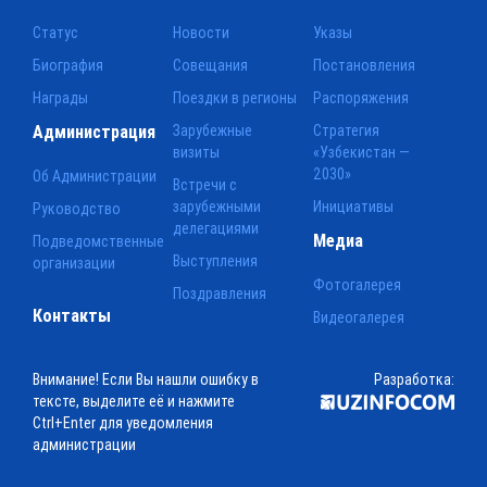
Статус
Новости
Указы
Биография
Совещания
Постановления
Награды
Поездки в регионы
Распоряжения
Администрация
Зарубежные
Стратегия
визиты
«Узбекистан —
2030»
Об Администрации
Встречи с
зарубежными
Инициативы
Руководство
делегациями
Медиа
Подведомственные
Выступления
организации
Фотогалерея
Поздравления
Контакты
Видеогалерея
Внимание! Если Вы нашли ошибку в
Разработка:
тексте, выделите её и нажмите
Ctrl+Enter для уведомления
администрации