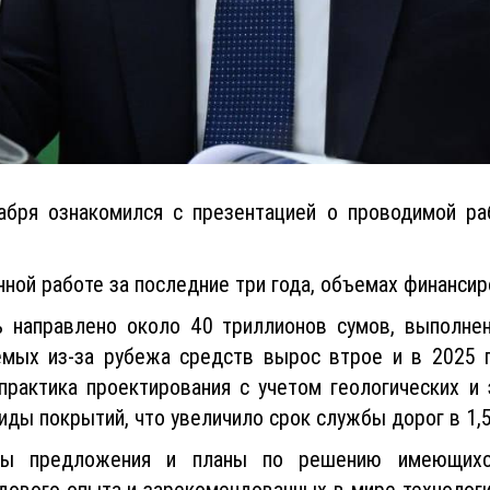
бря ознакомился с презентацией о проводимой ра
ой работе за последние три года, объемах финансиро
 направлено около 40 триллионов сумов, выполне
мых из-за рубежа средств вырос втрое и в 2025 г
рактика проектирования с учетом геологических и 
ды покрытий, что увеличило срок службы дорог в 1,5
ны предложения и планы по решению имеющихс
дового опыта и зарекомендованных в мире технологи