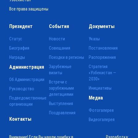
Все права защищены
Президент
События
Документы
Статус
Новости
Указы
Биография
Совещания
Постановления
Награды
Поездки в регионы
Распоряжения
Администрация
Зарубежные
Стратегия
визиты
«Узбекистан —
2030»
Об Администрации
Встречи с
зарубежными
Инициативы
Руководство
делегациями
Медиа
Подведомственные
Выступления
организации
Фотогалерея
Поздравления
Контакты
Видеогалерея
Внимание! Если Вы нашли ошибку в
Разработка: